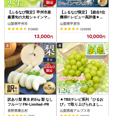
【ふるなび限定】甲州市産
【ふるなび限定】【総合1位
厳選旬の大粒シャインマス
獲得!! レビュー高評価★】
カット 約1.3kg 2～3房【2
〈2026年度配送分〉山梨
山梨県甲州市
山梨県甲府市
026年発送】（MG）B12-
県産 シャインマスカット 2
(1369)
(2009)
472 FN-Limited-VO シャ
～3房（1.0kg以上）シャイ
13,000
10,000
インマスカット フルーツ
ン フルーツ FN-Limited-S
P
訳あり梨 豊水 約5㎏ 梨 なし
★TBSテレビ系列「ひるお
フルーツ FN-Limited-PR
び」で取り上げられました
！★＜2026年発送先行予
長野県豊丘村
山梨県南アルプス市
約＞絶品！南アルプス市産