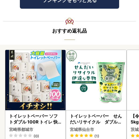
ランキングをもっと見る
おすすめ返礼品
トイレットペーパー ソフ
トイレットペーパー せん
【
トダブル 100R トイレ 快
だいリサイクル ダブル9
5k
速〔12-I5-TP100-R〕
6ロール｜トイレット
g 
宮崎県都城市
宮城県仙台市
茨城
町
(0)
(1)