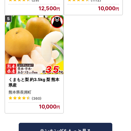
(29)
(1112)
シャインマスカット1.2kg A
12,500
10,000
LPAA003 | 人気 山梨産 高
評価 ランキング おすすめ |
くまもと梨 約3.5kg 梨 熊本
県産
熊本県長洲町
(360)
10,000