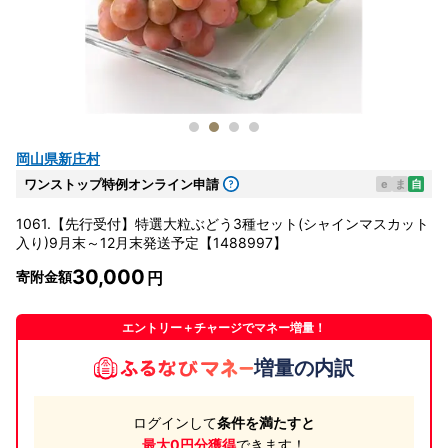
岡山県新庄村
ワンストップ特例オンライン申請
e
ま
自
1061.【先行受付】特選大粒ぶどう3種セット(シャインマスカット
入り)9月末～12月末発送予定【1488997】
30,000
寄附金額
エントリー＋チャージでマネー増量！
増量の内訳
ログインして
条件を満たすと
最大0円分獲得
できます！