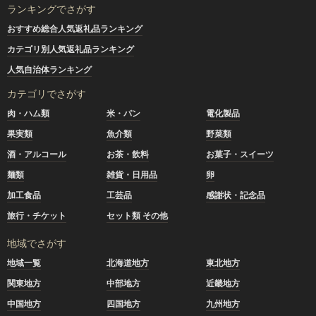
ランキングでさがす
おすすめ総合人気返礼品ランキング
カテゴリ別人気返礼品ランキング
人気自治体ランキング
カテゴリでさがす
肉・ハム類
米・パン
電化製品
果実類
魚介類
野菜類
酒・アルコール
お茶・飲料
お菓子・スイーツ
麺類
雑貨・日用品
卵
加工食品
工芸品
感謝状・記念品
旅行・チケット
セット類 その他
地域でさがす
地域一覧
北海道地方
東北地方
関東地方
中部地方
近畿地方
中国地方
四国地方
九州地方