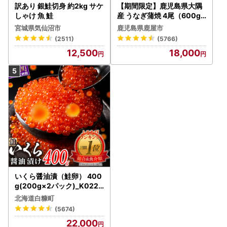
訳あり 銀鮭切身 約2kg サケ
【期間限定】鹿児島県大隅
しゃけ 魚 鮭
産 うなぎ蒲焼 4尾（600g
） KN007-004-04-cp18
宮城県気仙沼市
鹿児島県鹿屋市
うなぎ 鰻 魚 惣菜 総菜
(2511)
(5766)
12,500
18,000
いくら醤油漬（鮭卵） 400
g(200g×2パック)_K022-
1676
北海道白糠町
(5674)
22,000