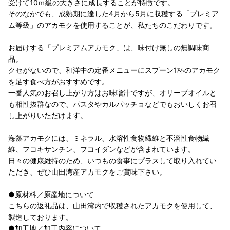
受けて10ｍ級の大きさに成長することが特徴です。
そのなかでも、成熟期に達した4月から5月に収穫する「プレミア
ム等級」のアカモクを使用することが、私たちのこだわりです。
お届けする「プレミアムアカモク」は、味付け無しの無調味商
品。
クセがないので、和洋中の定番メニューにスプーン1杯のアカモク
を足す食べ方がおすすめです。
一番人気のお召し上がり方はお味噌汁ですが、オリーブオイルと
も相性抜群なので、パスタやカルパッチョなどでもおいしくお召
し上がりいただけます。
海藻アカモクには、ミネラル、水溶性食物繊維と不溶性食物繊
維、フコキサンチン、フコイダンなどが含まれています。
日々の健康維持のため、いつもの食事にプラスして取り入れてい
ただき、ぜひ山田湾産アカモクをご賞味下さい。
●原材料／原産地について
こちらの返礼品は、山田湾内で収穫されたアカモクを使用して、
製造しております。
●加工地／加工内容について