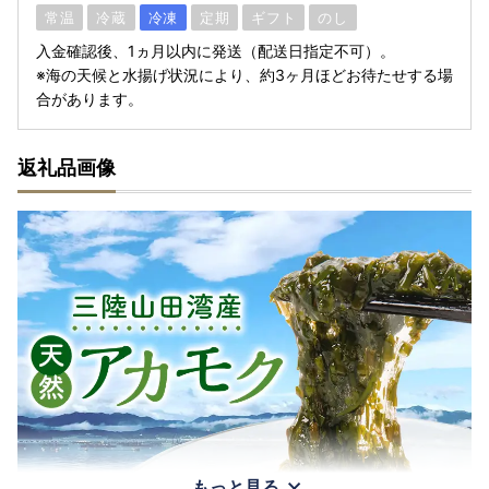
常温
冷蔵
冷凍
定期
ギフト
のし
入金確認後、1ヵ月以内に発送（配送日指定不可）。
※海の天候と水揚げ状況により、約3ヶ月ほどお待たせする場
合があります。
返礼品画像
もっと見る