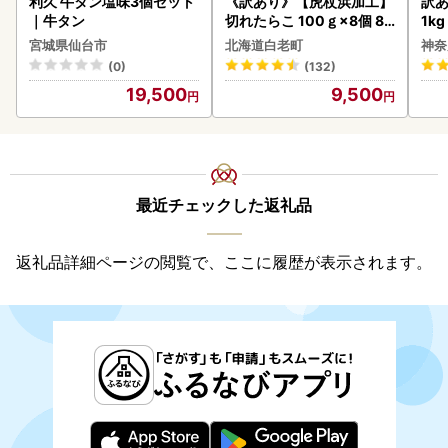
利久 牛タン塩味3個セット
《訳あり》【虎杖浜加工】
訳あ
｜牛タン
切れたらこ 100ｇ×8個 80
1k
0g AK081
宮城県仙台市
北海道白老町
神奈
(0)
(132)
19,500
9,500
最近チェックした返礼品
返礼品詳細ページの閲覧で、ここに履歴が表示されます。