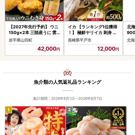
【2027年先行予約】 ウニ
イカ 【ランキング1位獲得
北
150g×2本 三陸産うに 雲
！】 極鮮ヤリイカ 刺身 約
90
丹 山田町 無添加 ミョウバ
500g
）|
岩手県山田町
長崎県平戸市
北海
ン不使用
42,000
12,000
魚介類の人気返礼品ランキング
集計期間：2026年8月1日～2026年8月7日