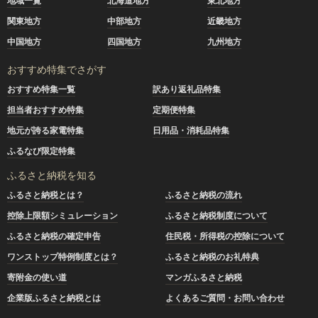
地域一覧
北海道地方
東北地方
関東地方
中部地方
近畿地方
中国地方
四国地方
九州地方
おすすめ特集でさがす
おすすめ特集一覧
訳あり返礼品特集
担当者おすすめ特集
定期便特集
地元が誇る家電特集
日用品・消耗品特集
ふるなび限定特集
ふるさと納税を知る
ふるさと納税とは？
ふるさと納税の流れ
控除上限額シミュレーション
ふるさと納税制度について
ふるさと納税の確定申告
住民税・所得税の控除について
ワンストップ特例制度とは？
ふるさと納税のお礼特典
寄附金の使い道
マンガふるさと納税
企業版ふるさと納税とは
よくあるご質問・お問い合わせ