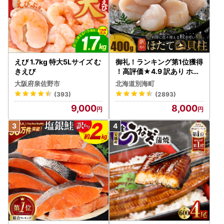
えび 1.7kg 特大5Lサイズ む
御礼！ランキング第1位獲得
きえび
！高評価★4.9 訳あり ホタ
テ 400g（ほたて 帆立 貝柱
大阪府泉佐野市
北海道別海町
冷凍 ）
(393)
(2893)
9,000
8,000