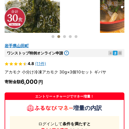
岩手県山田町
ワンストップ特例オンライン申請
e
ま
自
4.8
(11件)
アカモク 小分け冷凍アカモク 30g×3個10セット ギバサ
6,000
寄附金額
エントリー＋チャージでマネー増量！
増量の内訳
ログインして
条件を満たすと