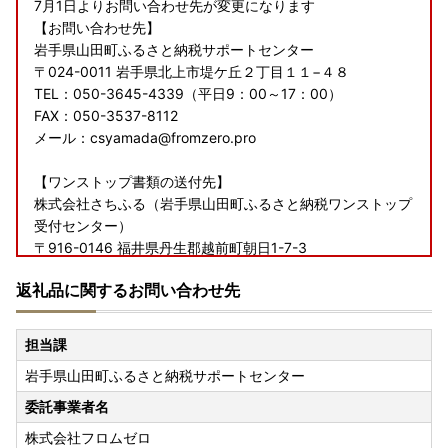
7月1日よりお問い合わせ先が変更になります
【お問い合わせ先】
岩手県山田町ふるさと納税サポートセンター
〒024-0011 岩手県北上市堤ケ丘２丁目１１−４８
TEL：050-3645-4339（平日9：00～17：00）
FAX：050-3537-8112
メール：csyamada@fromzero.pro
【ワンストップ書類の送付先】
株式会社さちふる（岩手県山田町ふるさと納税ワンストップ
受付センター）
〒916-0146 福井県丹生郡越前町朝日1-7-3
返礼品に関するお問い合わせ先
何卒宜しくお願い申し上げます。
ｰｰｰｰｰｰｰｰｰｰｰｰｰｰｰｰｰｰｰｰｰｰｰｰｰｰｰｰｰｰ
担当課
岩手県山田町ふるさと納税サポートセンター
■オンラインワンストップ
マイナンバーカードをお持ちの方はオンラインにてワンス
委託事業者名
トップ特例申請をすることもできます。ふるまどへログイン
株式会社フロムゼロ
し、オンラインワンストップ特例申請画面にて、マイナンバ