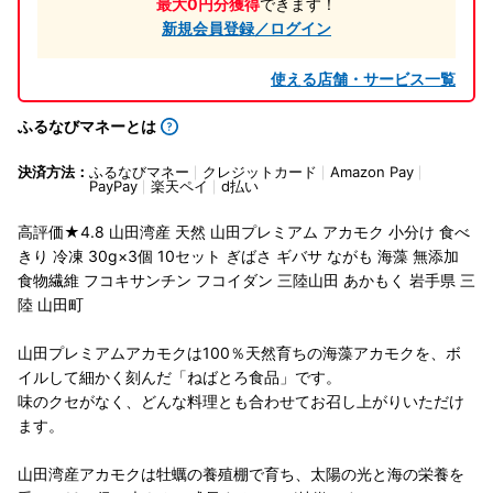
最大0円分獲得
できます！
新規会員登録／ログイン
使える店舗・サービス一覧
ふるなびマネーとは
決済方法：
ふるなびマネー
クレジットカード
Amazon Pay
PayPay
楽天ペイ
d払い
高評価★4.8 山田湾産 天然 山田プレミアム アカモク 小分け 食べ
きり 冷凍 30g×3個 10セット ぎばさ ギバサ ながも 海藻 無添加
食物繊維 フコキサンチン フコイダン 三陸山田 あかもく 岩手県 三
陸 山田町
山田プレミアムアカモクは100％天然育ちの海藻アカモクを、ボ
イルして細かく刻んだ「ねばとろ食品」です。
味のクセがなく、どんな料理とも合わせてお召し上がりいただけ
ます。
山田湾産アカモクは牡蠣の養殖棚で育ち、太陽の光と海の栄養を