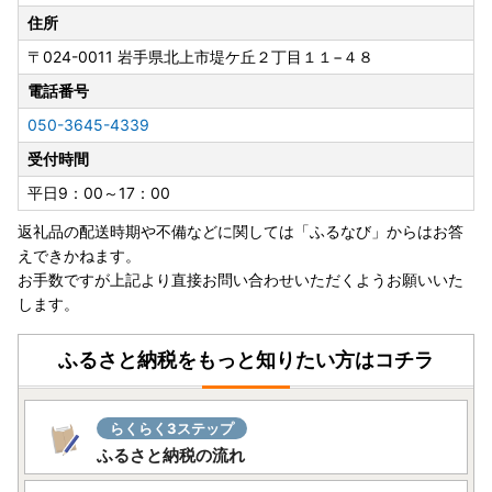
ーカードを読み取り、必要事項を入力し登録することで完了
住所
します。必要書類をコピーして送付する手間が不要で大変便
〒024-0011
岩手県北上市堤ケ丘２丁目１１−４８
利ですので是非ご利用ください。
電話番号
ワンストップオンライン申請サービスふるまど
050-3645-4339
受付時間
■返礼品の配送日指定につきまして
お届け希望日を指定することはできませんので、何卒ご理解
平日9：00～17：00
を賜りますようお願いいたします。
返礼品の配送時期や不備などに関しては「ふるなび」からはお答
えできかねます。
お手数ですが上記より直接お問い合わせいただくようお願いいた
します。
ふるさと納税をもっと知りたい方はコチラ
らくらく3ステップ
ふるさと納税の流れ