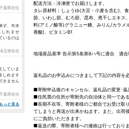
配送方法：冷凍便でお届けします。
 千葉県在住
タレ原材料：しょうゆ(大豆・小麦を含む)、
節、いわし節、むろ節、昆布、煮干しエキス
料(アミノ酸等)グラニュー糖、みりん/カラメ
来ず、年末
もしれませ
香酸)、ビタミンB1
ているのは
 埼玉県在住
地場産品基準 告示第5条第8ハ号に適合 適
文していま
楽しめます
返礼品のお申込みにつきまして下記の内容を
できません
■寄附申込後のキャンセル、返礼品の変更･返
 千葉県在住
■住民票の住所が寄附先の自治体と同一であ
■長期不在等、寄附者様のご都合でお受け取
もっと見る
てしまうと再送が出来かねます。また、出荷
にご負担いただきます。
■返送の際、寄附者様への連絡は行っており