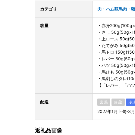
カテゴリ
肉・ハム類
馬肉・
容量
・赤身200g(100g×
・さし 50g(50g×1
・上ロース 50g(50
・たてがみ 50g(50
・馬トロ 150g(150
・レバー 50g(50g×
・ハツ 50g(50g×1
・馬ひも 50g(50g×
・馬刺しのタレ(10m
【「レバー」「ハ
配送
常温
冷蔵
冷
2027年1月上旬-3
返礼品画像