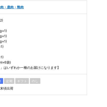
猪肉・鹿肉・熊肉
2)
)
g×1)
g×1)
g×1)
1)
)
1)
l×6袋)
ツ」はいずれか一種のお届けになります】
凍
定期
ギフト
のし
月末頃出荷