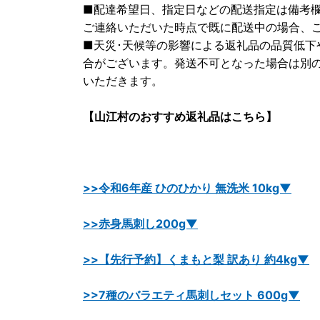
■配達希望日、指定日などの配送指定は備考
ご連絡いただいた時点で既に配送中の場合、
■天災･天候等の影響による返礼品の品質低下
合がございます。発送不可となった場合は別
いただきます。
【山江村のおすすめ返礼品はこちら】
>>令和6年産 ひのひかり 無洗米 10kg▼
>>赤身馬刺し200g▼
>>【先行予約】くまもと梨 訳あり 約4kg▼
>>7種のバラエティ馬刺しセット 600g▼