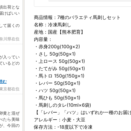
旬頃出荷とな
届けばいい
商品情報：7種のバラエティ馬刺しセット
名称：冷凍馬刺し
して届くの
産地：国産【熊本肥育】
神奈川県在住
内容量：
・赤身200g(100g×2)
・さし 50g(50g×1)
が入ってい
・上ロース 50g(50g×1)
ているどの
・たてがみ 50g(50g×1)
・馬トロ 150g(150g×1)
読む
・レバー 50g(50g×1)
 東京都在住
・ハツ 50g(50g×1)
・馬ひも 50g(50g×1)
・馬刺しのタレ(10ml×6袋)
【「レバー」「ハツ」はいずれか一種のお届
卵黄と混ぜ
べたら美味
アレルギー：小麦・大豆
が、今回の
保存方法：-18度以下で冷凍