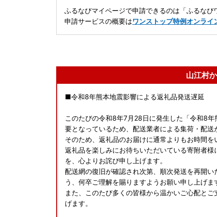
ふるなびマイページで申請できるのは「ふるなびワ
申請サービスの概要は
ワンストップ特例オンライ
山江村か
■令和8年熊本地震影響による返礼品発送遅延
このたびの令和8年7月28日に発生した「令和8
要となっているため、配送業者による集荷・配送が
そのため、返礼品のお届けに通常よりもお時間をい
返礼品を楽しみにお待ちいただいている寄附者様
を、心よりお詫び申し上げます。​
配送網の復旧が確認され次第、順次発送を再開い
う、何卒ご理解を賜りますようお願い申し上げます
また、このたび多くの皆様から温かいご心配とご
げます。