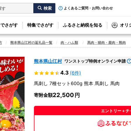
よくあるご質問・お問い合わせ
リでさがす
特集でさがす
ふるさと納税を知る
オリ
方
熊本県山江村の返礼品一覧
肉・ハム類
馬肉・猪肉・鹿肉・熊肉
熊本県山江村
ワンストップ特例オンライン申請
4.3
(6件)
馬刺し 7種セット600g 熊本 馬刺し 馬肉
22,500
寄附金額
エントリー＋チ