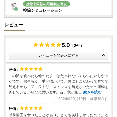
【ふるさと納税サポートセンター】
控除上限額の限度額と目安
ask-navi@furusato-support.jp
控除シミュレーション
※10:00～17:00までの対応となります。
レビュー
大変ご不便をおかけいたしますが、何卒ご容赦くださいます
ようお願い申し上げます。
5.0
（2件）
レビューを非表示にする
この卵を食べたら他のたまごはたべれないくらいおいしかっ
たです。おそらく、手間暇かけて、餌にもこだわって育てて
見えるから、又ニワトリにストレスを与えないための運動を
させているからだと思います。昔、我が家
...
続きを読む
2024年10月10日 岐阜県在住
以前蘭王を食べたことがあり、とても美味しかったのでふる