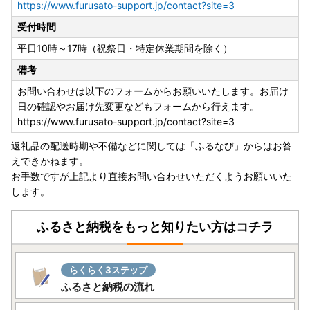
https://www.furusato-support.jp/contact?site=3
上記URLに、添付書類についてご紹介しておりますのでご確
受付時間
認ください。
(外部サイトへ遷移します。個人情報の保護は遷移先サイト
平日10時～17時（祝祭日・特定休業期間を除く）
の方針に従います。)
備考
【ワンストップ特例申請書提出先】
お問い合わせは以下のフォームからお願いいたします。お届け
〒541-8790
日の確認やお届け先変更などもフォームから行えます。
大阪府大阪市中央区南本町１の６の２０ コーユービジネス
https://www.furusato-support.jp/contact?site=3
内 44341
返礼品の配送時期や不備などに関しては「ふるなび」からはお答
大分県日出町 ふるさと納税 ワンストップ特例申請書類受
えできかねます。
付係
お手数ですが上記より直接お問い合わせいただくようお願いいた
します。
◆電子申請
【自治体マイページからのオンラインワンストップ申請】
ふるさと納税をもっと知りたい方はコチラ
https://mypg.jp/auth/login/
上記URLに、電子申請についてご紹介しておりますのでご確
認ください。
らくらく3ステップ
(外部サイトへ遷移します。個人情報の保護は遷移先サイト
ふるさと納税の流れ
の方針に従います。)