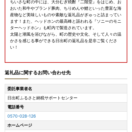
ちいさな町の中には、大分むぎ焼酎『二階堂』をはじめ、お
おいた和牛やブランド豚肉、ちりめんや鱧といった豊富な海
産物など美味しいものや素敵な返礼品がぎゅっと詰まってい
ます！また、ヘッドホンの最高峰と謳われる『ソニーのモニ
ターヘッドホン』も町内で製造されています。
太陽と潮風を浴びながら、町の歴史や文化、そして人々の温
かさを感じる事ができる日出町の返礼品を是非ご覧くださ
い！
ふるさと納税ワンストップ特例制度の申請について
返礼品に関するお問い合わせ先
◆申請期限
ワンストップ特例申請書の提出期限は、寄附をされた翌年の
委託事業者名
1月10日必着となりますのでご注意ください。
日出町ふるさと納税サポートセンター
提出期限に間に合わない場合は、「寄附金受領証明書」を使
用しご自身で確定申告を行ってください。
電話番号
0570-028-126
◆申請書類
【ワンストップ特例申請書ダウンロードURL】
ホームページ
https://www.soumu.go.jp/main_content/000397109.pdf