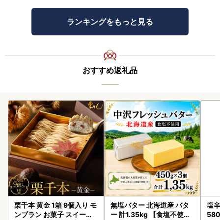
ランキングをもっと見る
おすすめ返礼品
栗千本 黄金 1箱 9個入り モ
無塩バター 北海道産 バタ
塩辛
ンブラン お菓子 スイーツ
ー 計1.35kg 【食塩不使用
58