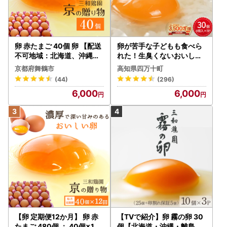
卵 赤たまご 40個 卵 【配送
卵が苦手な子どもも食べら
不可地域：北海道、沖縄、
れた！生臭くないおいしい
離島】
卵 6個入×5P たまご ／Gbn
京都府舞鶴市
高知県四万十町
-A03
(44)
(296)
6,000
6,000
【卵 定期便12か月】 卵 赤
【TVで紹介】卵 霧の卵 30
たまご 480個 ： 40個×12
個【北海道・沖縄・離島配