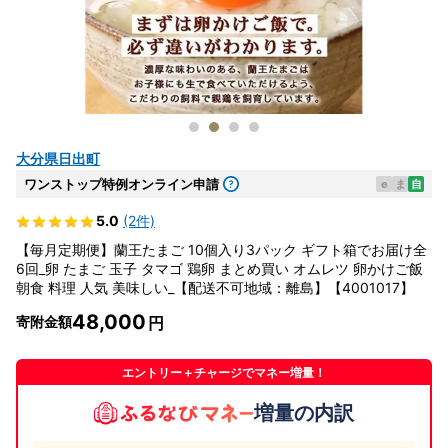
大分県日出町
ワンストップ特例オンライン申請
e
ま
自
5.0
(2件)
【毎月定期便】蘭王たまご 10個入り3パック ギフト箱でお届け全
6回_卵 たまご 玉子 タマゴ 鶏卵 まとめ買い オムレツ 卵かけご飯
朝食 料理 人気 美味しい_【配送不可地域：離島】【4001017】
48,000
寄附金額
エントリー＋チャージでマネー増量！
増量の内訳