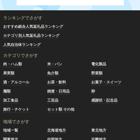
ランキングでさがす
おすすめ総合人気返礼品ランキング
カテゴリ別人気返礼品ランキング
人気自治体ランキング
カテゴリでさがす
肉・ハム類
米・パン
電化製品
果実類
魚介類
野菜類
酒・アルコール
お茶・飲料
お菓子・スイーツ
麺類
雑貨・日用品
卵
加工食品
工芸品
感謝状・記念品
旅行・チケット
セット類 その他
地域でさがす
地域一覧
北海道地方
東北地方
関東地方
中部地方
近畿地方