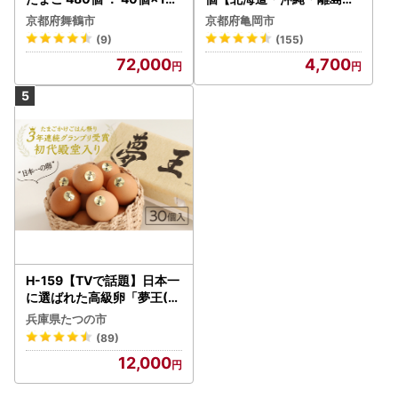
回 【配送不可地域：北海道
送不可】
京都府舞鶴市
京都府亀岡市
、沖縄、離島】
(9)
(155)
72,000
4,700
H-159【TVで話題】日本一
に選ばれた高級卵「夢王(3
0個）」たまごかけごはん
兵庫県たつの市
祭り3年連続グランプリ受
(89)
賞！
12,000