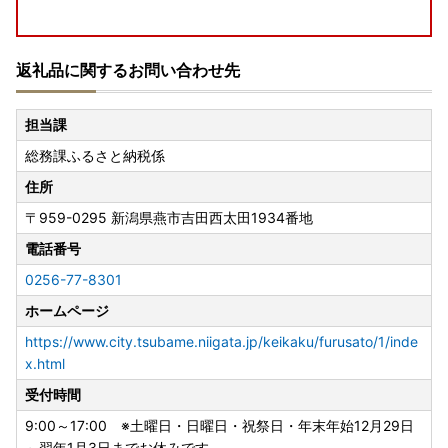
【返礼品追加のお知らせ】
返礼品に関するお問い合わせ先
燕市へ応援いただき誠にありがとうございます✨✨😆✨✨
皆さまからのお声をいただき、燕市ではふるなびに掲載して
担当課
おります返礼品を随時追加しております✨✨✨
総務課ふるさと納税係
キッチン用品やテーブルウェア等、燕市の技術を用いた返礼
住所
品をご用意しております。
〒959-0295
新潟県燕市吉田西太田1934番地
皆さまの生活を豊かにする魅力的なラインナップとなってお
りますので、ぜひご覧ください！😄✨
電話番号
0256-77-8301
ホームページ
【2023年9月16日放送の情報番組「サタデープラス」の人
気コーナー『ひたすら試してランキング』で「全自動コーヒ
https://www.city.tsubame.niigata.jp/keikaku/furusato/1/inde
ーメーカー（3杯用）」が総合第1位に選ばれました！】
x.html
受付時間
全自動コーヒーメーカー 3カップ
9:00～17:00 ※土曜日・日曜日・祝祭日・年末年始12月29日
～翌年1月3日までお休みです。