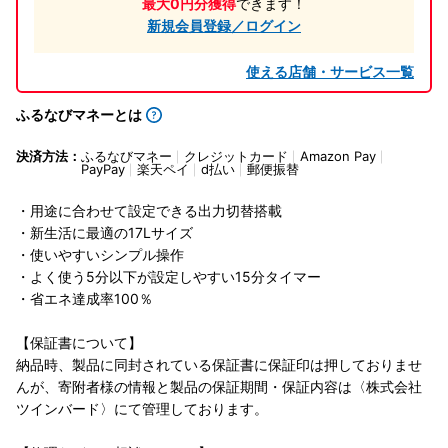
最大0円分獲得
できます！
新規会員登録／ログイン
使える店舗・サービス一覧
ふるなびマネーとは
決済方法：
ふるなびマネー
クレジットカード
Amazon Pay
PayPay
楽天ペイ
d払い
郵便振替
・用途に合わせて設定できる出力切替搭載
・新生活に最適の17Lサイズ
・使いやすいシンプル操作
・よく使う5分以下が設定しやすい15分タイマー
・省エネ達成率100％
【保証書について】
納品時、製品に同封されている保証書に保証印は押しておりませ
んが、寄附者様の情報と製品の保証期間・保証内容は〈株式会社
ツインバード〉にて管理しております。