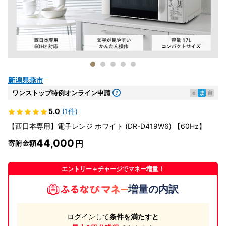
新潟県燕市
ワンストップ特例オンライン申請
e
ま
自
5.0
(1件)
【西日本専用】電子レンジ ホワイト (DR-D419W6) 【60Hz】
44,000
寄附金額
エントリー＋チャージでマネー増量！
増量の内訳
ログインして
条件を満たすと