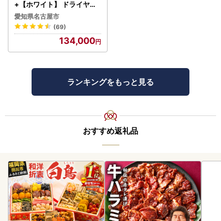
+【ホワイト】 ドライヤー
美容 家電 ドライヤー リフ
愛知県名古屋市
ァ
(69)
134,000
ランキングをもっと見る
おすすめ返礼品