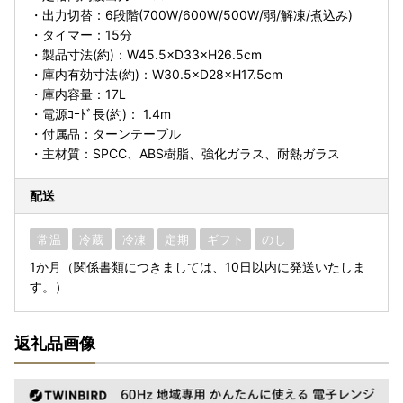
・出力切替：6段階(700W/600W/500W/弱/解凍/煮込み)
・タイマー：15分
・製品寸法(約)：W45.5×D33×H26.5cm
・庫内有効寸法(約)：W30.5×D28×H17.5cm
・庫内容量：17L
・電源ｺｰﾄﾞ長(約)： 1.4m
・付属品：ターンテーブル
・主材質：SPCC、ABS樹脂、強化ガラス、耐熱ガラス
配送
常温
冷蔵
冷凍
定期
ギフト
のし
1か月（関係書類につきましては、10日以内に発送いたしま
す。）
返礼品画像