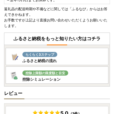
返礼品の配送時期や不備などに関しては「ふるなび」からはお答
【TBS系日曜劇場「グランメゾン東京」で燕市のカトラリー
えできかねます。
が使用されました‼】
お手数ですが上記より直接お問い合わせいただくようお願いいた
します。
2019年に放送されたTBS系日曜劇場「グランメゾン東
京」にて、燕市産のカトラリーが評価され、第4話（2019年
ふるさと納税をもっと知りたい方はコチラ
11月10日放送）から、こだわりの主人公のレストランの小道
具として使用されました。
「グランメゾン東京」に認められたカトラリーと同様に、
らくらく3ステップ
優れたデザイン・品質を有するカトラリーを揃えていますの
ふるさと納税の流れ
で、ぜひご覧ください。
燕市を応援いただいた方に「職人の技」でお返しします。
控除上限額の限度額と目安
※「グランメゾン東京」・・・ 主人公のシェフが三ツ星レ
控除シミュレーション
ストランを目指す物語
レビュー
【お問い合わせ】
燕市役所総務課 ふるさと納税係
5.0
（1件）