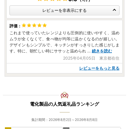
電話番号 0256-77-8301 または 0256-94-7120
受付時間 9時00分～17時00分(土曜・日曜・祝日・年末年
レビューを非表示にする
始を除く)
住所 〒959-0295 新潟県燕市吉田西太田1934番地
これまで使っていたレンジよりも圧倒的に使いやすく、温め
ムラが全くなくて、食べ物が均等に温かくなるのが嬉しい。
デザインもシンプルで、キッチンがすっきりした感じがしま
す。特に、朝忙しい時にササッと温められ
...
続きを読む
2025年04月05日 東京都在住
レビューをもっと見る
電化製品の人気返礼品ランキング
集計期間：2026年8月2日～2026年8月8日