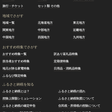
旅行・チケット
セット類 その他
地域でさがす
地域一覧
北海道地方
東北地方
関東地方
中部地方
近畿地方
中国地方
四国地方
九州地方
おすすめ特集でさがす
おすすめ特集一覧
訳あり返礼品特集
担当者おすすめ特集
定期便特集
地元が誇る家電特集
日用品・消耗品特集
ふるなび限定特集
ふるさと納税を知る
ふるさと納税とは？
ふるさと納税の流れ
控除上限額シミュレーション
ふるさと納税制度について
ふるさと納税の確定申告
住民税・所得税の控除について