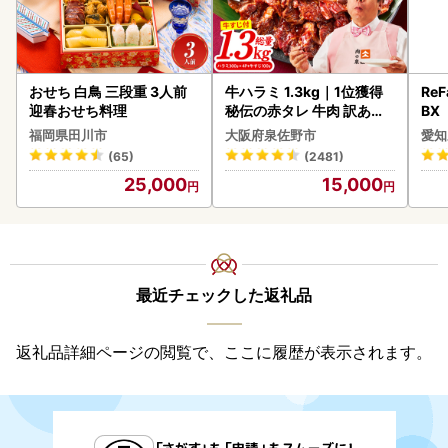
おせち 白鳥 三段重 3人前
牛ハラミ 1.3kg｜1位獲得
ReF
迎春おせち料理
秘伝の赤タレ 牛肉 訳あり
BX
焼肉 BBQ
ー 
福岡県田川市
大阪府泉佐野市
愛知
フ
(65)
(2481)
25,000
15,000
最近チェックした返礼品
返礼品詳細ページの閲覧で、ここに履歴が表示されます。