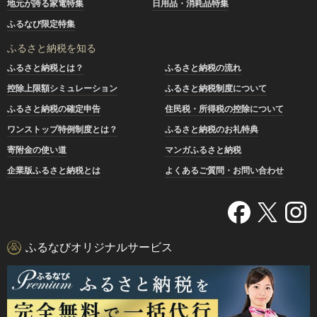
地元が誇る家電特集
日用品・消耗品特集
ふるなび限定特集
ふるさと納税を知る
ふるさと納税とは？
ふるさと納税の流れ
控除上限額シミュレーション
ふるさと納税制度について
ふるさと納税の確定申告
住民税・所得税の控除について
ワンストップ特例制度とは？
ふるさと納税のお礼特典
寄附金の使い道
マンガふるさと納税
企業版ふるさと納税とは
よくあるご質問・お問い合わせ
ふるなびオリジナルサービス