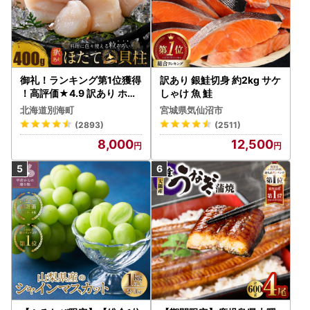
御礼！ランキング第1位獲得
訳あり 銀鮭切身 約2kg サケ
！高評価★4.9 訳あり ホタ
しゃけ 魚 鮭
テ 400g（ほたて 帆立 貝柱
北海道別海町
宮城県気仙沼市
冷凍 ）
(2893)
(2511)
8,000
12,500