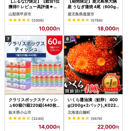
【ふるなび限定】【総合1位
【期間限定】鹿児島県大隅
獲得!! レビュー高評価★】
産 うなぎ蒲焼 4尾（600g
〈2026年度配送分〉山梨
） KN007-004-04-cp18
山梨県甲府市
鹿児島県鹿屋市
県産 シャインマスカット 2
うなぎ 鰻 魚 惣菜 総菜
(2009)
(5766)
～3房（1.0kg以上）シャイ
10,000
18,000
ン フルーツ FN-Limited-S
P
クラリスボックスティッシ
いくら醤油漬（鮭卵） 400
ュ60箱(1箱220組(440枚))
g(200g×2パック)_K022-
(5個入り×12セット)【配送
1676
栃木県小山市
北海道白糠町
不可地域：離島・沖縄県】
(3240)
(5674)
【1256759】
14,000
22,000