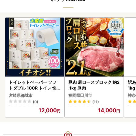
トイレットペーパー ソフ
豚肉 肩ロースブロック 約2
訳あ
トダブル 100R トイレ 快
.1kg 豚肉
1k
速〔12-I5-TP100-R〕
宮崎県都城市
福岡県田川市
神奈
(0)
(11)
12,000
14,000