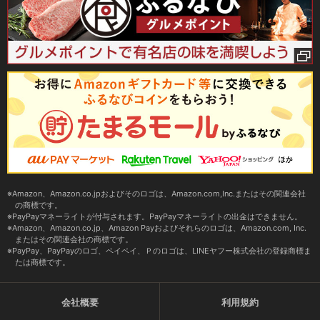
Amazon、Amazon.co.jpおよびそのロゴは、Amazon.com,Inc.またはその関連会社
の商標です。
PayPayマネーライトが付与されます。PayPayマネーライトの出金はできません。
Amazon、Amazon.co.jp、Amazon Payおよびそれらのロゴは、Amazon.com, Inc.
またはその関連会社の商標です。
PayPay、PayPayのロゴ、ペイペイ、Ｐのロゴは、LINEヤフー株式会社の登録商標ま
たは商標です。
会社概要
利用規約