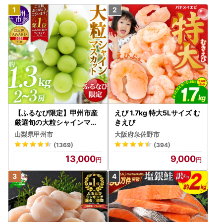
【ふるなび限定】甲州市産
えび 1.7kg 特大5Lサイズ む
厳選旬の大粒シャインマス
きえび
カット 約1.3kg 2～3房【2
山梨県甲州市
大阪府泉佐野市
026年発送】（MG）B12-
(1369)
(394)
472 FN-Limited-VO シャ
13,000
9,000
インマスカット フルーツ