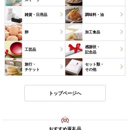
雑貨・
日用品
調味料・
油
卵
加工食品
感謝状・
工芸品
記念品
旅行・
セット類・
チケット
その他
トップページへ
おすすめ返礼品