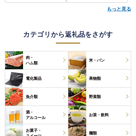
もっと見る
カテゴリから返礼品をさがす
肉・
米・パン
ハム類
電化製品
果物類
魚介類
野菜類
酒・
お茶・
飲料
アルコール
お菓子・
麺類
スイーツ