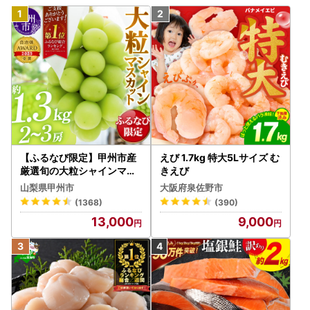
【ふるなび限定】甲州市産
えび 1.7kg 特大5Lサイズ む
厳選旬の大粒シャインマス
きえび
カット 約1.3kg 2～3房【2
山梨県甲州市
大阪府泉佐野市
026年発送】（MG）B12-
(1368)
(390)
472 FN-Limited-VO シャ
13,000
9,000
インマスカット フルーツ