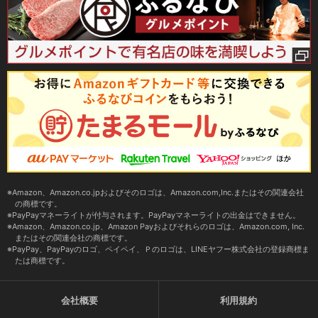
Amazon、Amazon.co.jpおよびそのロゴは、Amazon.com,Inc.またはその関連会社
の商標です。
PayPayマネーライトが付与されます。PayPayマネーライトの出金はできません。
Amazon、Amazon.co.jp、Amazon Payおよびそれらのロゴは、Amazon.com, Inc.
またはその関連会社の商標です。
PayPay、PayPayのロゴ、ペイペイ、Ｐのロゴは、LINEヤフー株式会社の登録商標ま
たは商標です。
会社概要
利用規約