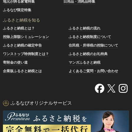
地元が誇る家電特集
日用品・消耗品特集
ふるなび限定特集
ふるさと納税を知る
ふるさと納税とは？
ふるさと納税の流れ
控除上限額シミュレーション
ふるさと納税制度について
ふるさと納税の確定申告
住民税・所得税の控除について
ワンストップ特例制度とは？
ふるさと納税のお礼特典
寄附金の使い道
マンガふるさと納税
企業版ふるさと納税とは
よくあるご質問・お問い合わせ
ふるなびオリジナルサービス