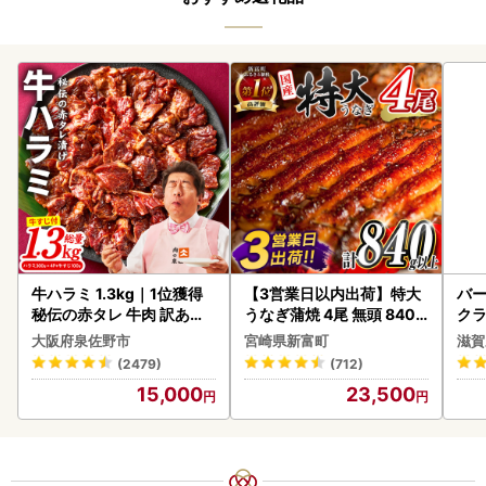
牛ハラミ 1.3kg｜1位獲得
【3営業日以内出荷】特大
バー
秘伝の赤タレ 牛肉 訳あり
うなぎ蒲焼 4尾 無頭 840g
クラ
焼肉 BBQ
以上 C388-840-3D
アボ
大阪府泉佐野市
宮崎県新富町
滋賀
ン
(2479)
(712)
15,000
23,500