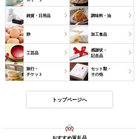
雑貨・
日用品
調味料・
油
卵
加工食品
感謝状・
工芸品
記念品
旅行・
セット類・
チケット
その他
トップページへ
おすすめ返礼品