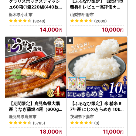
クラリスボックスティッシ
【ふるなび限定】【総合1位
ュ60箱(1箱220組(440枚))
獲得!! レビュー高評価★】
(5個入り×12セット)【配送
〈2026年度配送分〉山梨
栃木県小山市
山梨県甲府市
不可地域：離島・沖縄県】
県産 シャインマスカット 2
(3240)
(2009)
【1256759】
～3房（1.0kg以上）シャイ
14,000
10,000
ン フルーツ FN-Limited-S
P
【期間限定】鹿児島県大隅
【ふるなび限定】米 精米 R
産 うなぎ蒲焼 4尾（600g
7年産 にじのきらめき 10kg
） KN007-004-04-cp18
10月 FN-Limited-PR
鹿児島県鹿屋市
茨城県下妻市
うなぎ 鰻 魚 惣菜 総菜
(5765)
(3)
18,000
11,000