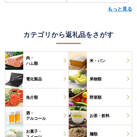
もっと見る
カテゴリから返礼品をさがす
肉・
米・パン
ハム類
電化製品
果物類
魚介類
野菜類
酒・
お茶・
飲料
アルコール
お菓子・
麺類
スイーツ