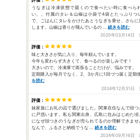
うなぎは冷凍状態で届くので食べたい時に食べら
い。。付属のタレ＆山椒は小袋で4袋とたっぷりつ
で、ごはんにタレをかけたあとうなぎを乗せ、さらに
します。山椒は香りが飛んでいるの
...
続きを読む
2025年03月14日
味と大きさが気に入り、毎年頼んでいます。
今年も変わらず大きくて、食べるのが楽しみです！
大きいので、冷凍庫で嵩張ることだけが、悩みです。
定期購入が毎月でなく、2、3か月に1回づつ届く定期
を読む
2024年12月31日
妹家族にお礼の品で選びました。関東在住なんで頭つ
に戸惑います。私も関東出身、広島に住みはじめた頃
になぜ頭つきのうなぎが売られてるのか理解できませ
なんで、ふるさと納税でうな
...
続きを読む
2024年09月16日