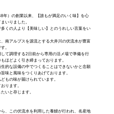
？
948年）の創業以来、【誰もが満足のいく味】を心
てまいりました。
で多くの人より【美味しい】とのうれしい言葉をい
は、南アルプスを源流とする大井川の伏流水が豊富
です。
用して調理する2日前から専用の活メ場で準備を行
身もほどよく引き締まっております。
衛生的な設備の中でつくることはできないかと念願
の旨味と風味をつくりあげております。
私どもの味が届けられています。
ております。
したいと存じます。
から、この伏流水を利用した養鰻が行われ、名産地