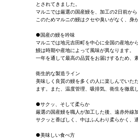
とされてきました。
マルニでは厳選の国産鰻を、加工の2日前か
このためマルニの鰻はクセや臭いがなく、身
●国産の鰻を吟味
マルニでは地元吉田町を中心に全国の産地か
鰻は時期や産地によって風味が異なります。
一年を通して最高の品質をお届けするため、
衛生的な製造ライン
美味しく良質の鰻を多くの人に楽しんでいた
ます。また、温度管理、吸排気、衛生を徹底
●サクッ、そして柔らか
厳選の国産鰻を職人が加工した後、遠赤外線
サクッと香ばしく、中はふんわり柔らかく、
●美味しい食べ方