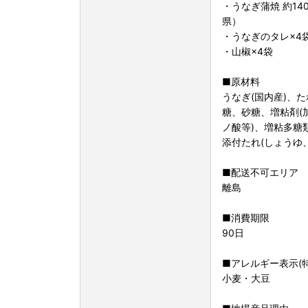
・うなぎ蒲焼 約14
県）
・うなぎのタレ×4
・山椒×4袋
■原材料
うなぎ(国内産)、
糖、砂糖、増粘剤(
ノ酸等)、増粘多糖
添付たれ(しょうゆ
■配送不可エリア
離島
■消費期限
90日
■アレルギー表示(
小麦・大豆