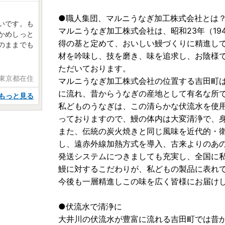
●職人集団、マルニうなぎ加工株式会社とは
いです。も
マルニうなぎ加工株式会社は、昭和23年（1
かめしっと
得の基と定めて、おいしい鰻づくりに精進し
のままでも
材を吟味し、技を磨き、味を追求し、お陰様
ただいております。
 東京都在住
マルニうなぎ加工株式会社の位置する吉田町
に流れ、昔からうなぎの産地として有名な所
もっと見る
私どものうなぎは、この清らかな伏流水を使
っておりますので、鰻の体内は大変清浄で、
また、伝統の炭火焼きと同じ風味を近代的・
し、遠赤外線加熱方式を導入、古来よりのあ
発送システムにつきましても充実し、全国に
鰻に対するこだわりが、私どもの製品に表れ
今後も一層精進しこの味を広く皆様にお届け
●伏流水で清浄に
大井川の伏流水が豊富に流れる吉田町では昔