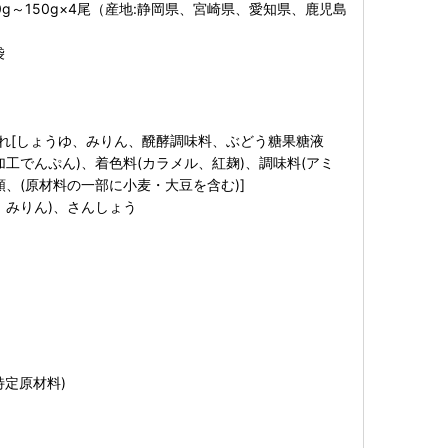
0g～150g×4尾（産地:静岡県、宮崎県、愛知県、鹿児島
袋
たれ[しょうゆ、みりん、醗酵調味料、ぶどう糖果糖液
加工でんぷん)、着色料(カラメル、紅麹)、調味料(アミ
類、(原材料の一部に小麦・大豆を含む)]
、みりん)、さんしょう
特定原材料)