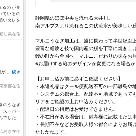
れるのが良
いているの
静岡県のほぼ中央を流れる大井川。
追いタレを
南アルプスより流れるこの伏流水が美味しい
 愛知県在住
マルニうなぎ加工は、鰻に携わって半世紀以
豊富な経験と技で国内産の鰻を丁寧に焼き上
鰻の町から全国へ、マルニこだわりの味をお
※お届けする箱のデザインが変更になる場合が
便が
...
続き
【お申し込み前に必ずご確認ください】
 東京都在住
・本返礼品はクール便配送不可の一部離島や
・システムの都合上、配達不可地域であって
リアをご確認の上お申込みください。
きのうなぎ
・配達日の指定はお受けできません。
、スーパー
・不在日がある場合は、備考欄に記載または
んでした。
・長期不在などお受取人様の都合によりお届
 広島県在住
たしかねます。