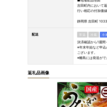
■地場産品理由
吉田町内において
行い相応の付加価
静岡県 吉田町 1033
配送
常温
冷蔵
冷
決済確認から1週間
※年末年始など申込
ございます。
※離島には発送がで
返礼品画像