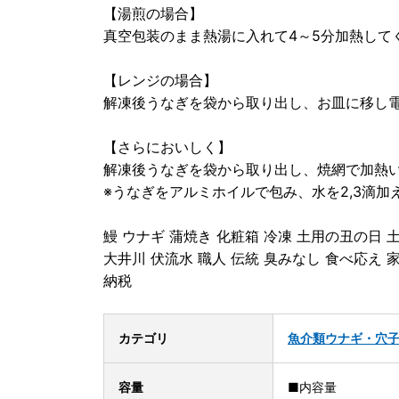
【湯煎の場合】
真空包装のまま熱湯に入れて4～5分加熱して
【レンジの場合】
解凍後うなぎを袋から取り出し、お皿に移し電
【さらにおいしく】
解凍後うなぎを袋から取り出し、焼網で加熱
※うなぎをアルミホイルで包み、水を2,3滴
鰻 ウナギ 蒲焼き 化粧箱 冷凍 土用の丑の日 
大井川 伏流水 職人 伝統 臭みなし 食べ応え 
納税
カテゴリ
魚介類
ウナギ・穴
容量
■内容量