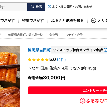
よくあるご質問・お問い合わせ
リでさがす
特集でさがす
ふるさと納税を知る
オリ
方
静岡県吉田町の返礼品一覧
魚介類
ウナギ・穴子
静岡県吉田町
ワンストップ特例オンライン申請
5.0
(4件)
うなぎ 国産 蒲焼き 4尾 うなぎ(約145g)
30,000
寄附金額
エントリー＋チ