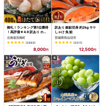
御礼！ランキング第1位獲得
訳あり 銀鮭切身 約2kg サケ
！高評価★4.9 訳あり ホタ
しゃけ 魚 鮭
テ 400g（ほたて 帆立 貝柱
北海道別海町
宮城県気仙沼市
冷凍 ）
(2893)
(2511)
8,000
12,500