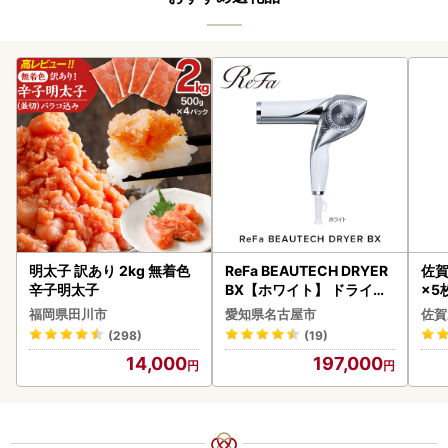
明太子 訳あり 2kg 無着色
ReFa BEAUTECH DRYER
佐賀
辛子明太子
BX【ホワイト】 ドライヤ
×5枚
ー 美容 家電 ドライヤー リ
福岡県田川市
愛知県名古屋市
佐賀
ファ
(298)
(19)
14,000
197,000