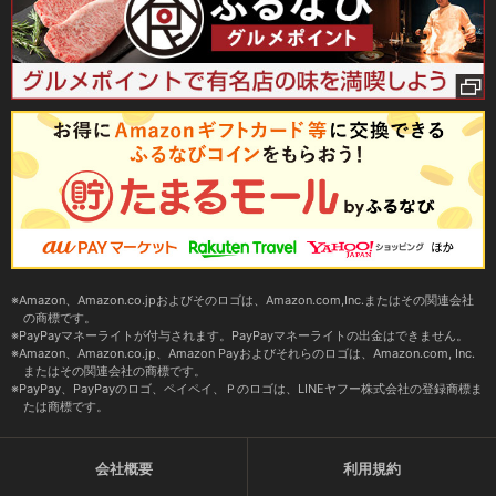
Amazon、Amazon.co.jpおよびそのロゴは、Amazon.com,Inc.またはその関連会社
の商標です。
PayPayマネーライトが付与されます。PayPayマネーライトの出金はできません。
Amazon、Amazon.co.jp、Amazon Payおよびそれらのロゴは、Amazon.com, Inc.
またはその関連会社の商標です。
PayPay、PayPayのロゴ、ペイペイ、Ｐのロゴは、LINEヤフー株式会社の登録商標ま
たは商標です。
会社概要
利用規約