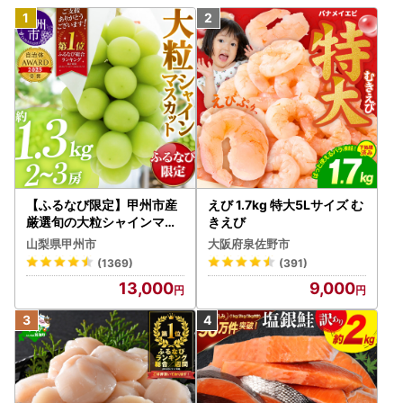
【ふるなび限定】甲州市産
えび 1.7kg 特大5Lサイズ む
厳選旬の大粒シャインマス
きえび
カット 約1.3kg 2～3房【2
山梨県甲州市
大阪府泉佐野市
026年発送】（MG）B12-
(1369)
(391)
472 FN-Limited-VO シャ
13,000
9,000
インマスカット フルーツ