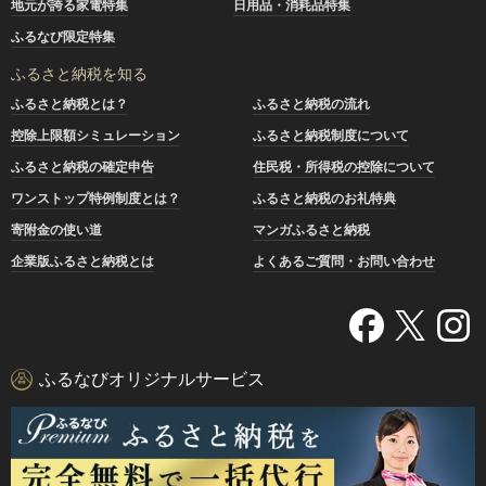
地元が誇る家電特集
日用品・消耗品特集
ふるなび限定特集
ふるさと納税を知る
ふるさと納税とは？
ふるさと納税の流れ
控除上限額シミュレーション
ふるさと納税制度について
ふるさと納税の確定申告
住民税・所得税の控除について
ワンストップ特例制度とは？
ふるさと納税のお礼特典
寄附金の使い道
マンガふるさと納税
企業版ふるさと納税とは
よくあるご質問・お問い合わせ
ふるなびオリジナルサービス