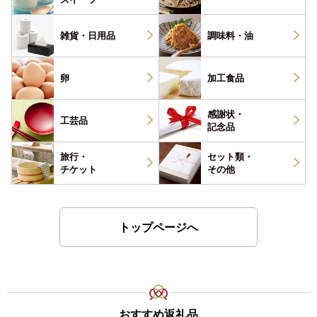
雑貨・
日用品
調味料・
油
卵
加工食品
感謝状・
工芸品
記念品
旅行・
セット類・
チケット
その他
トップページへ
おすすめ返礼品