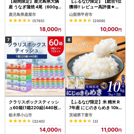
【期間限定】鹿児島県大隅
【ふるなび限定】【総合1位
産 うなぎ蒲焼 4尾（600g
獲得!! レビュー高評価★】
） KN007-004-04-cp18
〈2026年度配送分〉山梨
鹿児島県鹿屋市
山梨県甲府市
うなぎ 鰻 魚 惣菜 総菜
県産 シャインマスカット 2
(5765)
(2009)
～3房（1.0kg以上）シャイ
18,000
10,000
ン フルーツ FN-Limited-S
P
クラリスボックスティッシ
【ふるなび限定】米 精米 R
ュ60箱(1箱220組(440枚))
7年産 にじのきらめき 10kg
(5個入り×12セット)【配送
10月 FN-Limited-PR
栃木県小山市
茨城県下妻市
不可地域：離島・沖縄県】
(3240)
(3)
【1256759】
14,000
11,000