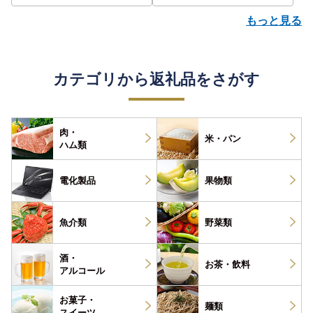
もっと見る
カテゴリから返礼品をさがす
肉・
米・パン
ハム類
電化製品
果物類
魚介類
野菜類
酒・
お茶・
飲料
アルコール
お菓子・
麺類
スイーツ