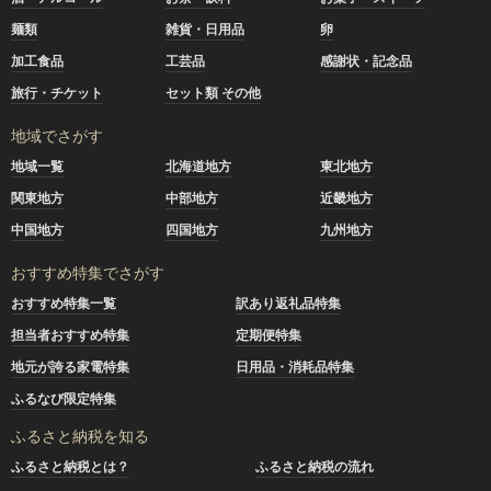
麺類
雑貨・日用品
卵
加工食品
工芸品
感謝状・記念品
旅行・チケット
セット類 その他
地域でさがす
地域一覧
北海道地方
東北地方
関東地方
中部地方
近畿地方
中国地方
四国地方
九州地方
おすすめ特集でさがす
おすすめ特集一覧
訳あり返礼品特集
担当者おすすめ特集
定期便特集
地元が誇る家電特集
日用品・消耗品特集
ふるなび限定特集
ふるさと納税を知る
ふるさと納税とは？
ふるさと納税の流れ