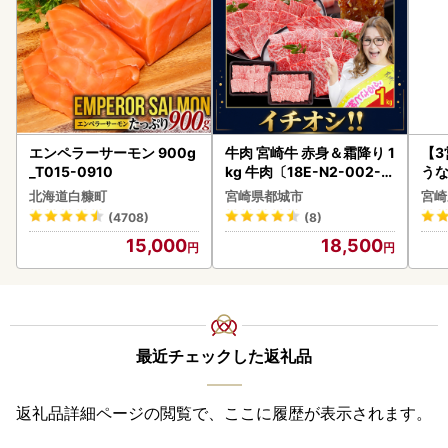
エンペラーサーモン 900g
牛肉 宮崎牛 赤身＆霜降り 1
【
_T015-0910
kg 牛肉〔18E-N2-002-1
うな
kg-S4A6-CF〕
以上
北海道白糠町
宮崎県都城市
宮崎
(4708)
(8)
15,000
18,500
最近チェックした返礼品
返礼品詳細ページの閲覧で、ここに履歴が表示されます。