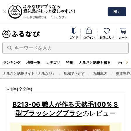
ふるなびアプリなら
返礼品がもっと探しやすい！
開く
ふるさと納税サイト「ふるなび」
ガイド
ログイン
お気に入り
カート
キーワードを入力
ランキング
地域一覧
カテゴリ
特集
ふるさと納税を知る
キャンペ
ふるさと納税サイト「ふるなび」
地域でさがす
九州地方
熊本県芦
1~1件(全
2
件)
B213-06 職人が作る天然毛100％Ｓ
型ブラッシングブラシ
のレビュー