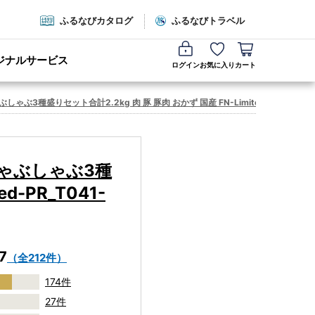
ふるなびカタログ
ふるなびトラベル
ジナルサービス
ログイン
お気に入り
カート
種盛りセット合計2.2kg 肉 豚 豚肉 おかず 国産 FN-Limited-PR_T041-0
ゃぶしゃぶ3種
d-PR_T041-
7
（全212件）
174件
27件