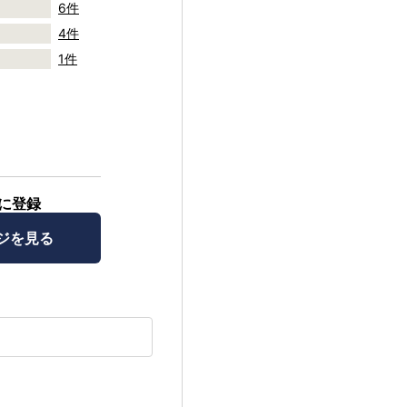
6件
4件
1件
に登録
ジを見る