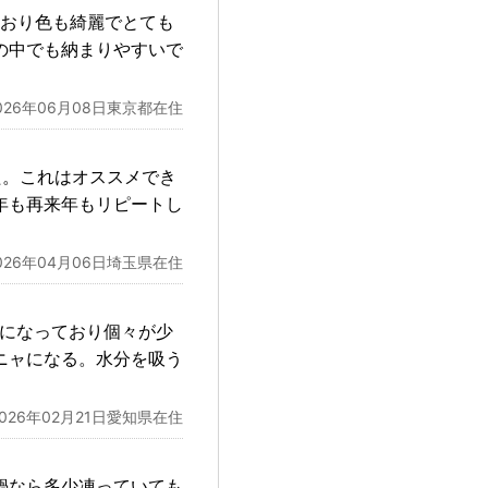
ており色も綺麗でとても
の中でも納まりやすいで
026年06月08日東京都在住
た。これはオススメでき
年も再来年もリピートし
026年04月06日埼玉県在住
凍になっており個々が少
ニャになる。水分を吸う
2026年02月21日愛知県在住
鍋なら多少凍っていても