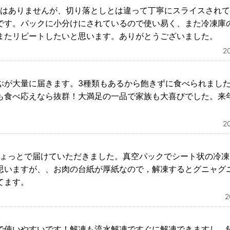
多くはありませんが、切り落としとは違って丁寧にスライスされ
です。パックに小分けにされているので使い易く、また冷凍庫
またリピートしたいと思います。ありがとうございました。
2
ぶが大量に届きます。3種類もあるから飽きずに食べられまし
も食べ応えなら抜群！大満足の一品で家族も大喜びでした。来
2
ちょっとで届けていただきました。真空パックでシート状の冷
思いますが、、お肉の台紙が厚紙なので，解凍するとグニャグ
てます。
で使いやすいです！解凍も流水解凍ですぐに解凍できますし、