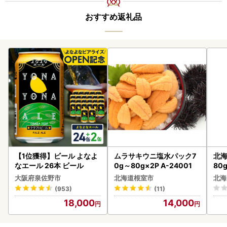
おすすめ返礼品
【1位獲得】ビール よなよ
ムラサキウニ塩水パック7
北海
なエール 26本 ビール
0g～80g×2P A-24001
80
クラ
大阪府泉佐野市
北海道根室市
北海
くら
(953)
(11)
道産
18,000
14,000
23