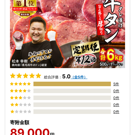
5.0
総合評価：
（全5件）
5件
0件
0件
0件
0件
寄附金額
89,000
円