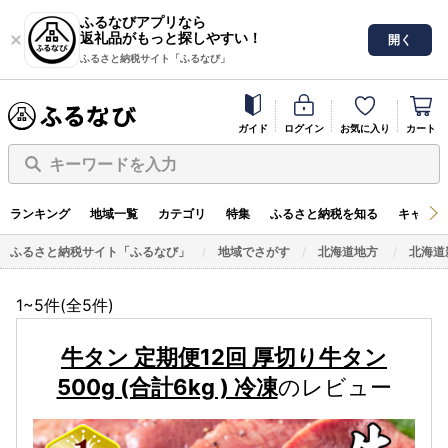
ふるなびアプリなら
返礼品がもっと探しやすい！
開く
ふるさと納税サイト「ふるなび」
ガイド
ログイン
お気に入り
カート
キーワードを入力
ランキング
地域一覧
カテゴリ
特集
ふるさと納税を知る
キャンペ
ふるさと納税サイト「ふるなび」
地域でさがす
北海道地方
北海道
1~5件(全
5
件)
牛タン 定期便12回 厚切り牛タン
500g (合計6kg ) 冷凍
のレビュー