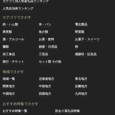
カテゴリ別人気返礼品ランキング
人気自治体ランキング
カテゴリでさがす
肉・ハム類
米・パン
電化製品
果実類
魚介類
野菜類
酒・アルコール
お茶・飲料
お菓子・スイーツ
麺類
雑貨・日用品
卵
加工食品
工芸品
感謝状・記念品
旅行・チケット
セット類 その他
地域でさがす
地域一覧
北海道地方
東北地方
関東地方
中部地方
近畿地方
中国地方
四国地方
九州地方
おすすめ特集でさがす
おすすめ特集一覧
訳あり返礼品特集