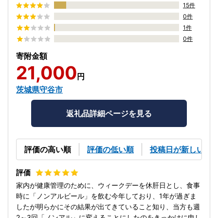
15件
0件
1件
0件
寄附金額
21,000
円
茨城県守谷市
返礼品詳細ページを見る
評価の高い順
評価の低い順
投稿日が新しい順
家内が健康管理のために、ウィークデーを休肝日とし、食事
時に「ノンアルビール」を飲む今年しており、1年が過ぎま
したが明らかにその結果が出てきていること知り、当方も週
2～3回「ノンアル」に変えることにしたのをきっかけに申し