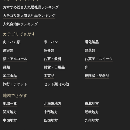
おすすめ総合人気返礼品ランキング
カテゴリ別人気返礼品ランキング
人気自治体ランキング
カテゴリでさがす
肉・ハム類
米・パン
電化製品
果実類
魚介類
野菜類
酒・アルコール
お茶・飲料
お菓子・スイーツ
麺類
雑貨・日用品
卵
加工食品
工芸品
感謝状・記念品
旅行・チケット
セット類 その他
地域でさがす
地域一覧
北海道地方
東北地方
関東地方
中部地方
近畿地方
中国地方
四国地方
九州地方