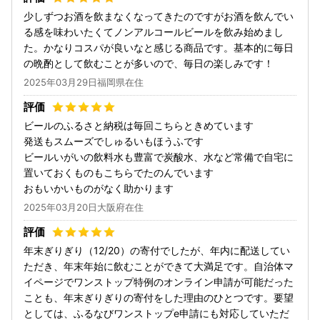
少しずつお酒を飲まなくなってきたのですがお酒を飲んでい
る感を味わいたくてノンアルコールビールを飲み始めまし
た。かなりコスパが良いなと感じる商品です。基本的に毎日
の晩酌として飲むことが多いので、毎日の楽しみです！
2025年03月29日福岡県在住
ビールのふるさと納税は毎回こちらときめています
発送もスムーズでしゅるいもほうふです
ビールいがいの飲料水も豊富で炭酸水、水など常備で自宅に
置いておくものもこちらでたのんでいます
おもいかいものがなく助かります
2025年03月20日大阪府在住
年末ぎりぎり（12/20）の寄付でしたが、年内に配送してい
ただき、年末年始に飲むことができて大満足です。自治体マ
イページでワンストップ特例のオンライン申請が可能だった
ことも、年末ぎりぎりの寄付をした理由のひとつです。要望
としては、ふるなびワンストップe申請にも対応していただ