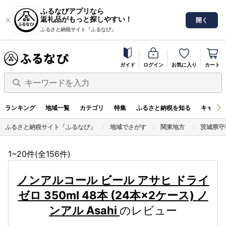
ふるなびアプリなら
返礼品がもっと探しやすい！
開く
ふるさと納税サイト「ふるなび」
ガイド
ログイン
お気に入り
カート
キーワードを入力
ランキング
地域一覧
カテゴリ
特集
ふるさと納税を知る
キャンペ
ふるさと納税サイト「ふるなび」
地域でさがす
関東地方
茨城県守
1~20件(全
156
件)
ノンアルコール ビール アサヒ ドライ
ゼロ 350ml 48本 (24本×2ケース) ノ
ンアル Asahi
のレビュー