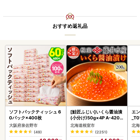
おすすめ返礼品
ソフトパックティッシュ 6
[鮭匠ふじい]いくら醤油漬
エン
0パック×400枚
(小分け)50g×4P A-4209
_T0
5
大阪府泉佐野市
北海道根室市
北海
(49)
(2251)