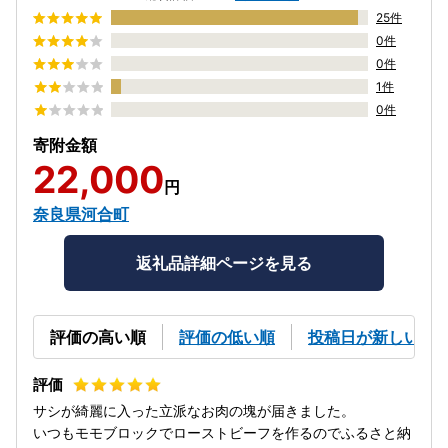
25件
0件
0件
1件
0件
寄附金額
22,000
円
奈良県河合町
返礼品詳細ページを見る
評価の高い順
評価の低い順
投稿日が新しい順
サシが綺麗に入った立派なお肉の塊が届きました。
いつもモモブロックでローストビーフを作るのでふるさと納