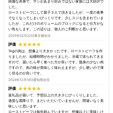
綺麗な赤身で、サシがあまり好みではない家族には大好評で
した。
ローストビーフにして親子３人で頂きましたが、一度の食事
でなくなってしまいびっくりです。少しスジも含まれていま
したが、これだけのボリュームのブロックになると仕方がな
い気もします。この辺りは、個人のご判断かと思います。
2025年02月22日東京都在住
1kgの肉は、想像より大きかったです。ローストビーフを作
りましたが、結構時間がかかりました。冷蔵で送られてきま
すので、届いたら早く食べた方が良いです。脂身の少ない肉
ですので、肉の味が美味しく味わえますが、少し硬いので薄
く切るのが良いです。
2024年12月19日愛知県在住
返礼品が届いて、予想以上の大きさにびっくりしました。
適度な霜降りで、まだいただいていませんが、間違いなく美
味しいと思います。
ローストビーフは毎年頼んでいますが、想像以上に美味しけ