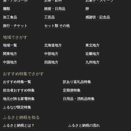
酒・アルコール
お茶・飲料
お菓子・スイーツ
麺類
雑貨・日用品
卵
加工食品
工芸品
感謝状・記念品
旅行・チケット
セット類 その他
地域でさがす
地域一覧
北海道地方
東北地方
関東地方
中部地方
近畿地方
中国地方
四国地方
九州地方
おすすめ特集でさがす
おすすめ特集一覧
訳あり返礼品特集
担当者おすすめ特集
定期便特集
地元が誇る家電特集
日用品・消耗品特集
ふるなび限定特集
ふるさと納税を知る
ふるさと納税とは？
ふるさと納税の流れ