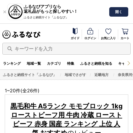
ふるなびアプリなら
返礼品がもっと探しやすい！
開く
ふるさと納税サイト「ふるなび」
ガイド
ログイン
お気に入り
カート
キーワードを入力
ランキング
地域一覧
カテゴリ
特集
ふるさと納税を知る
キャンペ
ふるさと納税サイト「ふるなび」
地域でさがす
近畿地方
奈良県河
1~20件(全
26
件)
黒毛和牛 A5ランク モモブロック 1kg
ローストビーフ用 牛肉 冷蔵 ロースト
ビーフ 赤身 国産 ランキング 上位 人
気 おすすめ
のレビュー