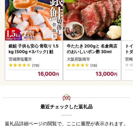
銀鮭 子供も安心 骨取り 1.5
牛たたき 200gと 名倉商店
トイ
kg (500g ×3パック) 鮭
のおいしいポン酢 30ml
トダ
速〔
宮城県塩竈市
大阪府阪南市
宮崎
(79)
(18)
16,000
13,000
最近チェックした返礼品
返礼品詳細ページの閲覧で、ここに履歴が表示されます。