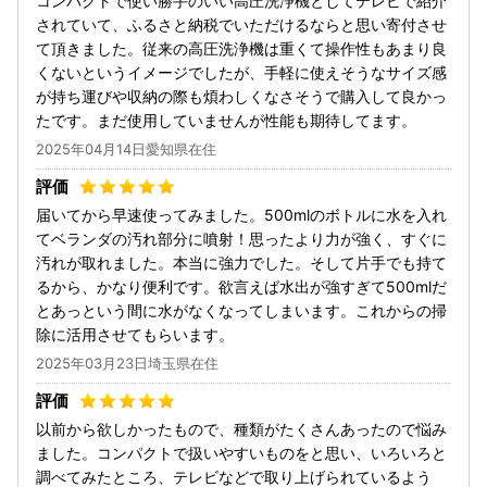
コンパクトで使い勝手のいい高圧洗浄機としてテレビで紹介
されていて、ふるさと納税でいただけるならと思い寄付させ
て頂きました。従来の高圧洗浄機は重くて操作性もあまり良
くないというイメージでしたが、手軽に使えそうなサイズ感
が持ち運びや収納の際も煩わしくなさそうで購入して良かっ
たです。まだ使用していませんが性能も期待してます。
2025年04月14日愛知県在住
届いてから早速使ってみました。500mlのボトルに水を入れ
てベランダの汚れ部分に噴射！思ったより力が強く、すぐに
汚れが取れました。本当に強力でした。そして片手でも持て
るから、かなり便利です。欲言えば水出が強すぎて500mlだ
とあっという間に水がなくなってしまいます。これからの掃
除に活用させてもらいます。
2025年03月23日埼玉県在住
以前から欲しかったもので、種類がたくさんあったので悩み
ました。コンパクトで扱いやすいものをと思い、いろいろと
調べてみたところ、テレビなどで取り上げられているよう