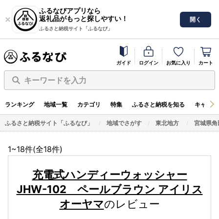
ふるなびアプリなら
返礼品がもっと探しやすい！
開く
ふるさと納税サイト「ふるなび」
ガイド
ログイン
お気に入り
カート
キーワードを入力
ランキング
地域一覧
カテゴリ
特集
ふるさと納税を知る
キャンペ
ふるさと納税サイト「ふるなび」
地域でさがす
東北地方
宮城県角
1~18件(全
18
件)
充電式ハンディーウォッシャー
JHW-102 ペールブラウン アイリス
オーヤマ
のレビュー