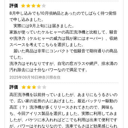
8月申し込みでも10月頃納品とあったのでしばらく待つ覚悟
で申し込みました。
実際には9月上旬には届きました。
家族が使っていたケルヒャーの高圧洗浄機と比較して、騒音
や洗浄力（ケルヒャーの威力は我が家にはオーバー）、収納
スペースを考えてこちらを選択しました。
届いた商品は非常にコンパクトで低騒音で期待通りの商品
でした。
洗浄力はそれなりですが、自宅の窓ガラスや網戸、排水溝の
汚れ除去には十分なパワーなので満足です。
2025年09月16日神奈川県在住
高圧洗浄機を以前持っていましたが、あまりにもうるさいの
で、広い家の近所の人にあげました。最近バッテリー駆動の
高圧（？）洗浄機が多くリリースされてきたので、興味も
ち、今回アイリス製品を選択しました。実際に利用してみま
したが、バケツに水入れればどこでも利用は出来て便利です
が、パワーはそれなりなので、洗車でもさほど効果感じられ