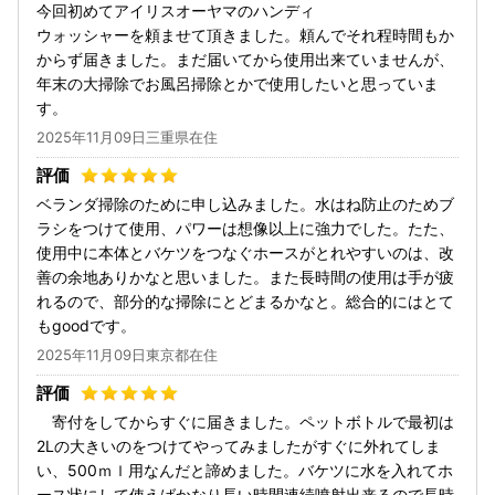
今回初めてアイリスオーヤマのハンディ
ウォッシャーを頼ませて頂きました。頼んでそれ程時間もか
からず届きました。まだ届いてから使用出来ていませんが、
年末の大掃除でお風呂掃除とかで使用したいと思っていま
す。
2025年11月09日三重県在住
ベランダ掃除のために申し込みました。水はね防止のためブ
ラシをつけて使用、パワーは想像以上に強力でした。たた、
使用中に本体とバケツをつなぐホースがとれやすいのは、改
善の余地ありかなと思いました。また長時間の使用は手が疲
れるので、部分的な掃除にとどまるかなと。総合的にはとて
もgoodです。
2025年11月09日東京都在住
寄付をしてからすぐに届きました。ペットボトルで最初は
2Lの大きいのをつけてやってみましたがすぐに外れてしま
い、500ｍｌ用なんだと諦めました。バケツに水を入れてホ
ース状にして使えばかなり長い時間連続噴射出来るので長時