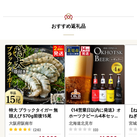
おすすめ返礼品
特大 ブラックタイガー 無
《14営業日以内に発送》オ
【
頭えび 570g前後15尾
ホーツクビール4本セット
ねぎ
( 飲料 飲み物 お酒 ビール
大阪府阪南市
北海道北見市
宮城
クラフトビール 瓶ビール
(26)
(0)
贈答 ギフト 贈り物 お中元