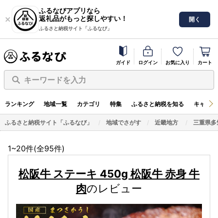
ふるなびアプリなら
返礼品がもっと探しやすい！
開く
ふるさと納税サイト「ふるなび」
ガイド
ログイン
お気に入り
カート
キーワードを入力
ランキング
地域一覧
カテゴリ
特集
ふるさと納税を知る
キャンペ
ふるさと納税サイト「ふるなび」
地域でさがす
近畿地方
三重県多
1~20件(全
95
件)
松阪牛 ステーキ 450g 松阪牛 赤身 牛
肉
のレビュー