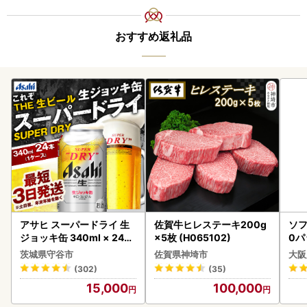
おすすめ返礼品
アサヒ スーパードライ 生
佐賀牛ヒレステーキ200g
ソフ
ジョッキ缶 340ml × 24本
×5枚 (H065102)
0パ
(1ケース) ＜茨城工場＞ 缶
茨城県守谷市
佐賀県神埼市
大阪
ビール お酒 Asahi 守谷市
(302)
(35)
15,000
100,000