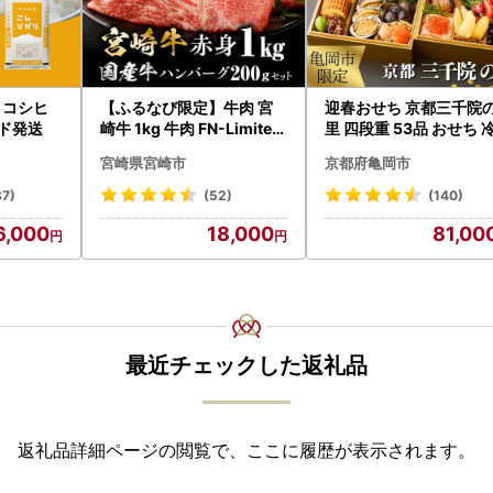
 コシヒ
【ふるなび限定】牛肉 宮
迎春おせち 京都三千院
ード発送
崎牛 1kg 牛肉 FN-Limited
里 四段重 53品 おせち 
-VO
2027 先行予約
宮崎県宮崎市
京都府亀岡市
37)
(52)
(140)
6,000
18,000
81,00
最近チェックした返礼品
返礼品詳細ページの閲覧で、ここに履歴が表示されます。