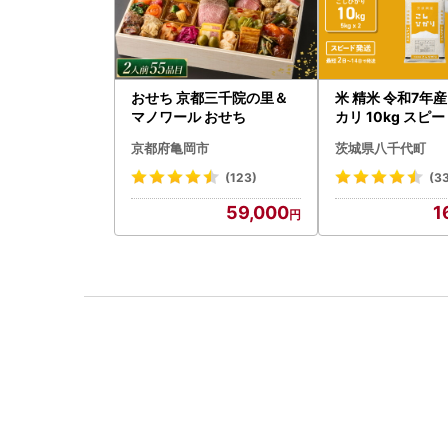
おせち 京都三千院の里＆
米 精米 令和7年産
マノワール おせち
カリ 10kg スピ
京都府亀岡市
茨城県八千代町
(123)
(3
59,000
1