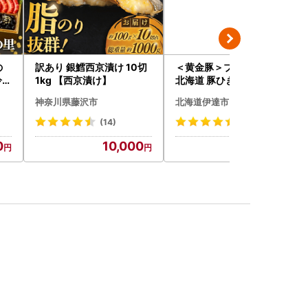
の
訳あり 銀鱈西京漬け 10切
＜黄金豚＞ブランドポーク
冷蔵
1kg 【西京漬け】
北海道 豚ひき肉 普通挽き
200g 10パック 計2kg
神奈川県藤沢市
北海道伊達市
(14)
(23)
0
10,000
13,000