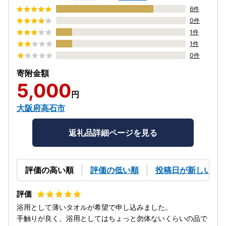
6件
0件
1件
1件
0件
寄附金額
5,000
円
大阪府高石市
返礼品詳細ページを見る
評価の高い順
評価の低い順
投稿日が新しい順
浴用として薄いタオルが希望で申し込みました。
手触りが良く、浴用としてはちょっと勿体ないくらいの品で