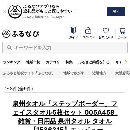
ふるなびアプリなら
返礼品がもっと探しやすい！
開く
ふるさと納税サイト「ふるなび」
ガイド
ログイン
お気に入り
カート
キーワードを入力
ランキング
地域一覧
カテゴリ
特集
ふるさと納税を知る
キャンペ
ふるさと納税サイト「ふるなび」
地域でさがす
近畿地方
大阪府高
1~8件(全
9
件)
泉州タオル「ステップボーダー」フ
ェイスタオル5枚セット 005A458_
雑貨・日用品 泉州タオル タオル
_【1536315】
のレビュー