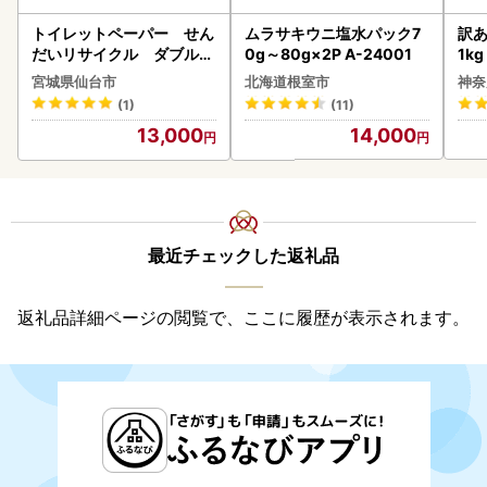
トイレットペーパー せん
ムラサキウニ塩水パック7
訳あ
だいリサイクル ダブル9
0g～80g×2P A-24001
1k
6ロール｜トイレット
宮城県仙台市
北海道根室市
神奈
(1)
(11)
13,000
14,000
最近チェックした返礼品
返礼品詳細ページの閲覧で、ここに履歴が表示されます。