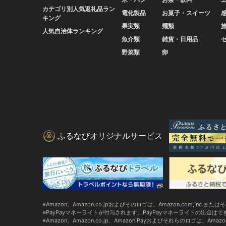
カテゴリ別人気返礼品ラン
電化製品
お菓子・スイーツ
キング
果実類
麺類
人気自治体ランキング
魚介類
雑貨・日用品
野菜類
卵
ふるなびオリジナルサービス
Amazon、Amazon.co.jpおよびそのロゴは、Amazon.com,Inc.
PayPayマネーライトが付与されます。PayPayマネーライトの出金は
Amazon、Amazon.co.jp、Amazon Payおよびそれらのロゴは、Ama