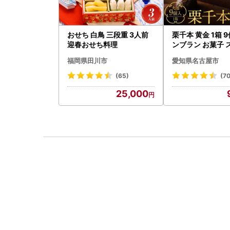
おせち 白鳥 三段重 3人前
栗千本 黄金 1箱 
迎春おせち料理
ンブラン お菓子 
デザート モンブラ
福岡県田川市
愛知県名古屋市
(65)
(7
25,000