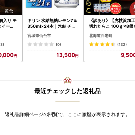
9個入り モ
キリン 氷結無糖レモン7％
《訳あり》【虎杖浜加
スイーツ
350ml×24本｜氷結 チュ
切れたらこ 100ｇ×8個 
ン 人気
ーハイ 仙台市
0g AK081
宮城県仙台市
北海道白老町
03)
(0)
(132)
9,000
13,500
9,50
最近チェックした返礼品
返礼品詳細ページの閲覧で、ここに履歴が表示されます。