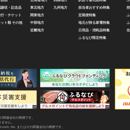
感謝状・記念品
東北地方
九州地方
担当者おすすめ特集
控
旅行・チケット
関東地方
定期便特集
ふ
セット類 その他
中部地方
地元が誇る家電特集
ふ
近畿地方
日用品・消耗品特集
住
ふるなび限定特集
またはその関連会社の商標です。
できません。
zon.com, Inc. またはその関連会社の商標です。