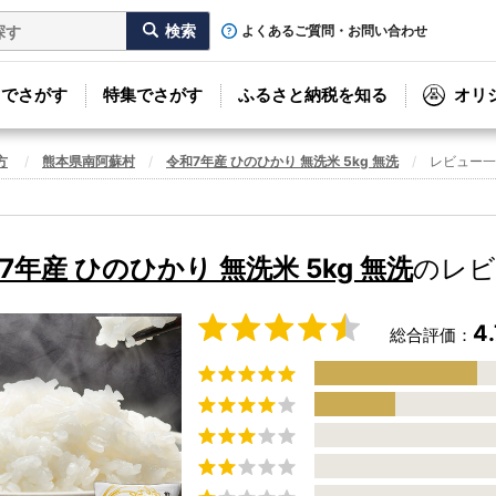
よくあるご質問・お問い合わせ
リでさがす
特集でさがす
ふるさと納税を知る
オリ
方
熊本県南阿蘇村
令和7年産 ひのひかり 無洗米 5kg 無洗
レビュー一
7年産 ひのひかり 無洗米 5kg 無洗
のレビ
4.
総合評価：