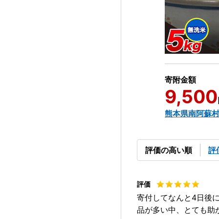
寄附金額
9,500
熊本県南阿蘇
評価の高い順
評
寄付してなんと4日後
品が多い中、とても助