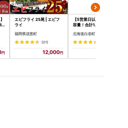
工】
エビフライ 25尾 | エビフ
【5営業日以内発送】★大
80
ライ
容量！合計1.65kg！★訳
あり・牛の里ビーフハンバ
福岡県須恵町
北海道白老町
ーグ(110ｇ5枚入）×3 AG
058
(21)
(120)
0
12,000
14,500