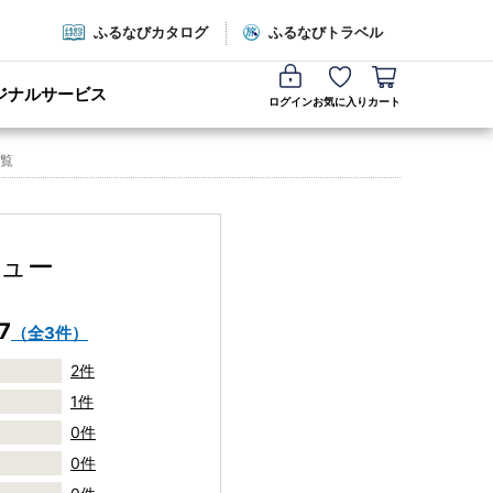
ふるなびカタログ
ふるなびトラベル
ジナルサービス
ログイン
お気に入り
カート
覧
ュー
7
（全3件）
2件
1件
0件
0件