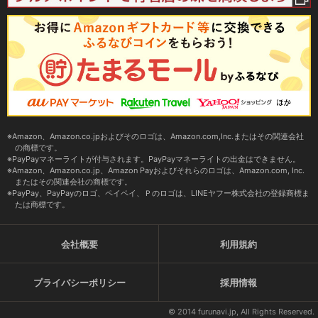
Amazon、Amazon.co.jpおよびそのロゴは、Amazon.com,Inc.またはその関連会社
の商標です。
PayPayマネーライトが付与されます。PayPayマネーライトの出金はできません。
Amazon、Amazon.co.jp、Amazon Payおよびそれらのロゴは、Amazon.com, Inc.
またはその関連会社の商標です。
PayPay、PayPayのロゴ、ペイペイ、Ｐのロゴは、LINEヤフー株式会社の登録商標ま
たは商標です。
会社概要
利用規約
プライバシーポリシー
採用情報
© 2014 furunavi.jp, All Rights Reserved.