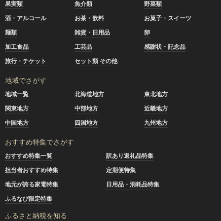
果実類
魚介類
野菜類
酒・アルコール
お茶・飲料
お菓子・スイーツ
麺類
雑貨・日用品
卵
加工食品
工芸品
感謝状・記念品
旅行・チケット
セット類 その他
地域でさがす
地域一覧
北海道地方
東北地方
関東地方
中部地方
近畿地方
中国地方
四国地方
九州地方
おすすめ特集でさがす
おすすめ特集一覧
訳あり返礼品特集
担当者おすすめ特集
定期便特集
地元が誇る家電特集
日用品・消耗品特集
ふるなび限定特集
ふるさと納税を知る