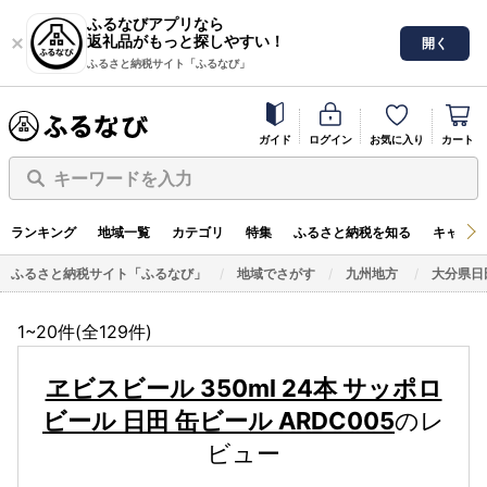
ふるなびアプリなら
返礼品がもっと探しやすい！
開く
ふるさと納税サイト「ふるなび」
ガイド
ログイン
お気に入り
カート
キーワードを入力
ランキング
地域一覧
カテゴリ
特集
ふるさと納税を知る
キャンペ
ふるさと納税サイト「ふるなび」
地域でさがす
九州地方
大分県日
1~20件(全
129
件)
ヱビスビール 350ml 24本 サッポロ
ビール 日田 缶ビール ARDC005
のレ
ビュー