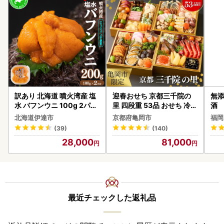
訳あり 北海道 噴火湾産 塩
迎春おせち 京都三千院の
無添
水 バフンウニ 100g 2パッ
里 四段重 53品 おせち 冷蔵
酒
ク 計200g 《アフター保証
2027 先行予約
北海道伊達市
京都府亀岡市
福岡
付き》うに ウニ 雲丹 海鮮
(39)
(140)
海の幸 魚介類 ウニ丼 お寿
28,000
81,000
司 濃厚 無添加 産地直送 お
取り寄せ 山村水産 送料無
料
最近チェックした返礼品