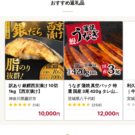
おすすめ返礼品
訳あり 銀鱈西京漬け 10切
うなぎ 蒲焼 真空パック 特
利久
1kg 【西京漬け】
選 国産 3尾 420g タレ山椒
｜
付き うな重 ひつまぶし 訳
神奈川県藤沢市
茨城県八千代町
宮城
あり 茨城 ウナギ 鰻 個包装
(14)
(258)
人気 美味しい 小分け 八千
10,000
12,000
代町