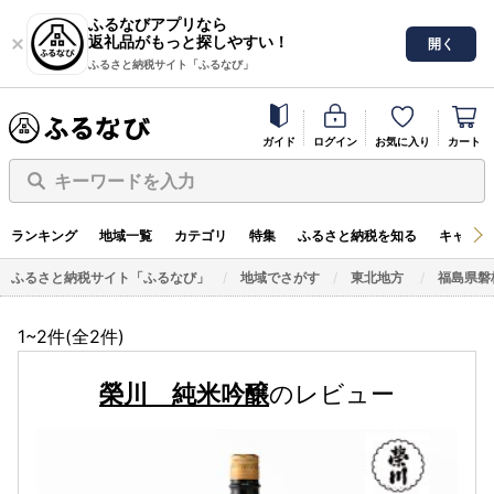
ふるなびアプリなら
返礼品がもっと探しやすい！
開く
ふるさと納税サイト「ふるなび」
ガイド
ログイン
お気に入り
カート
キーワードを入力
ランキング
地域一覧
カテゴリ
特集
ふるさと納税を知る
キャンペ
ふるさと納税サイト「ふるなび」
地域でさがす
東北地方
福島県磐
1~2件(全
2
件)
榮川 純米吟醸
のレビュー