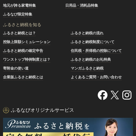
地元が誇る家電特集
日用品・消耗品特集
ふるなび限定特集
ふるさと納税を知る
ふるさと納税とは？
ふるさと納税の流れ
控除上限額シミュレーション
ふるさと納税制度について
ふるさと納税の確定申告
住民税・所得税の控除について
ワンストップ特例制度とは？
ふるさと納税のお礼特典
寄附金の使い道
マンガふるさと納税
企業版ふるさと納税とは
よくあるご質問・お問い合わせ
ふるなびオリジナルサービス