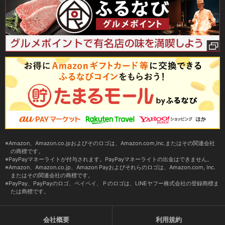
Amazon、Amazon.co.jpおよびそのロゴは、Amazon.com,Inc.またはその関連会社
の商標です。
PayPayマネーライトが付与されます。PayPayマネーライトの出金はできません。
Amazon、Amazon.co.jp、Amazon Payおよびそれらのロゴは、Amazon.com, Inc.
またはその関連会社の商標です。
PayPay、PayPayのロゴ、ペイペイ、Ｐのロゴは、LINEヤフー株式会社の登録商標ま
たは商標です。
会社概要
利用規約