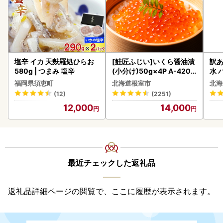
塩辛 イカ 天麩羅処ひらお
[鮭匠ふじい]いくら醤油漬
訳あ
580g | つまみ 塩辛
(小分け)50g×4P A-4209
水 
5
ク 
福岡県須恵町
北海道根室市
北海
付き
(12)
(2251)
海の
12,000
14,000
司 
取り
料
最近チェックした返礼品
返礼品詳細ページの閲覧で、ここに履歴が表示されます。