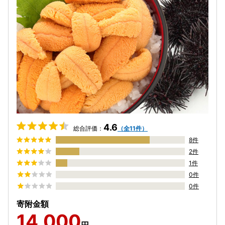
4.6
総合評価：
（全11件）
8件
2件
1件
0件
0件
寄附金額
14,000
円