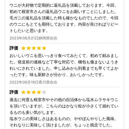
ウニが大好物で定期的に返礼品を頂戴しております。今回、
初めて根室市さんの返礼品ウニをお願いすことにしました。
毛ガニの返礼品を頂戴した時も確かなものでしたので、今回
のウニにもとても期待しております。内容が良ければリピー
トしたいと思います。
2023年06月21日静岡県在住
おいしいウニを思いっきり食べてみたくて、初めて頼みまし
た。発送前の連絡など丁寧な対応で、梱包も傷まないようき
れいにされていました。申し込みから到着までも早くてよか
ったです。味も新鮮さが分かり、おいしかったです。
2022年06月19日香川県在住
過去に何度も根室市やその他の自治体から塩水ムラサキウニ
を頂いていますが、こちらのはかなり粒が小さくて崩れてい
るものも多い気がします。
塩水ウニの美味しさはあるものの、ややぼんやりした風味。
それなりに美味しく頂けましたが、ちょっと残念でした。