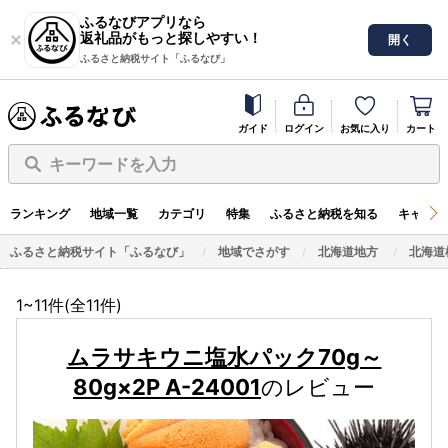
ふるなびアプリなら
返礼品がもっと探しやすい！
開く
ふるさと納税サイト「ふるなび」
ガイド
ログイン
お気に入り
カート
キーワードを入力
ランキング
地域一覧
カテゴリ
特集
ふるさと納税を知る
キャンペ
ふるさと納税サイト「ふるなび」
地域でさがす
北海道地方
北海道
1~11件(全
11
件)
ムラサキウニ塩水パック70g～
80g×2P A-24001
のレビュー