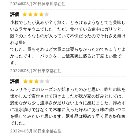
2024年08月29日神奈川県在住
小粒でしたが臭みが全く無く、とろけるようなとても美味し
いムラサキウニでした！ただ、食べている途中にガリッと、
殻？のようなものが入っていて不快だったのでそれさえ無け
れば星5
でした。量もそれほど大量には要らなかったのでちょうどよ
かったです。一パックを、ご飯茶碗に盛ると丁度よい量で
す。
2022年05月29日東京都在住
ムラサキうにのシーズンが始まったのかと思い、昨年の味を
懐かしんで寄付させて頂きましたが我が家の好みとしては、
残念ながら少し濃厚さが足りないように感じました。諦めず
に塩水漬けではなくて木箱に入った好みにあう味の濃いウニ
を探してみたいと思います。返礼品は極めて早く届き好印象
でした。
2022年05月08日東京都在住