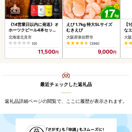
《14営業日以内に発送》オ
えび 1.7kg 特大5Lサイズ
【1
ホーツクビール4本セット
むきえび
なエ
( 飲料 飲み物 お酒 ビール
北海道北見市
大阪府泉佐野市
大阪
クラフトビール 瓶ビール
(0)
(396)
贈答 ギフト 贈り物 お中元
11,500
9,000
御中元 お歳暮 御歳暮 お祝
い プレゼント モルトビー
ル 麦芽100% 熨斗 のし )【
028-0064】
最近チェックした返礼品
返礼品詳細ページの閲覧で、ここに履歴が表示されます。