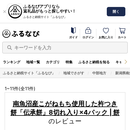
ふるなびアプリなら
返礼品がもっと探しやすい！
開く
ふるさと納税サイト「ふるなび」
ガイド
ログイン
お気に入り
カート
キーワードを入力
ランキング
地域一覧
カテゴリ
特集
ふるさと納税を知る
キャンペ
ふるさと納税サイト「ふるなび」
地域でさがす
中部地方
新潟県南
1~11件(全
11
件)
南魚沼産こがねもち使用した杵つき
餅「伝承餅」8切れ入り×4パック | 餅
のレビュー