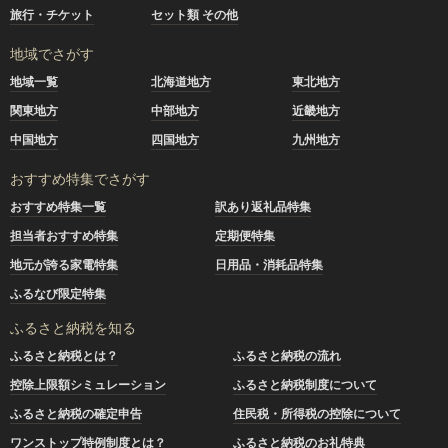
旅行・チケット
セット類 その他
地域でさがす
地域一覧
北海道地方
東北地方
関東地方
中部地方
近畿地方
中国地方
四国地方
九州地方
おすすめ特集でさがす
おすすめ特集一覧
訳あり返礼品特集
担当者おすすめ特集
定期便特集
地元が誇る家電特集
日用品・消耗品特集
ふるなび限定特集
ふるさと納税を知る
ふるさと納税とは？
ふるさと納税の流れ
控除上限額シミュレーション
ふるさと納税制度について
ふるさと納税の確定申告
住民税・所得税の控除について
ワンストップ特例制度とは？
ふるさと納税のお礼特典