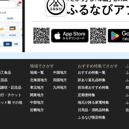
地域でさがす
おすすめ特集でさがす
加工食品
地域一覧
中国地方
おすすめ特集一覧
ふ
工芸品
北海道地方
四国地方
訳あり返礼品特集
ふ
感謝状・記念品
東北地方
九州地方
担当者おすすめ特集
控
旅行・チケット
関東地方
定期便特集
ふ
セット類 その他
中部地方
地元が誇る家電特集
ふ
近畿地方
日用品・消耗品特集
住
ふるなび限定特集