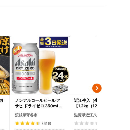
0切
ノンアルコールビール ア
近江牛入（生）ハンバーグ
サヒ ドライゼロ 350ml 24
【1.2kg（120ｇ×10個）
本 ノンアル ビール asashi
】【AG09W】
茨城県守谷市
滋賀県近江八幡市
守谷市
(415)
(0)