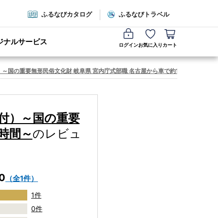
ふるなびカタログ
ふるなびトラベル
ジナルサービス
ログイン
お気に入り
カート
付）～国の重要無形民俗文化財 岐阜県 宮内庁式部職 名古屋から車で約1時間～
レ
当付）～国の重要
1時間～
のレビュ
.0
（全1件）
1件
0件