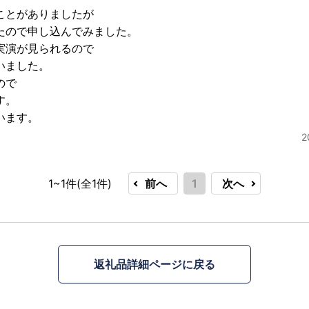
ことがありましたが
たので申し込んでみました。
実演が見られるので
いました。
ので
す。
います。
1~1件(全
1
件)
前へ
1
次へ
返礼品詳細ページに戻る