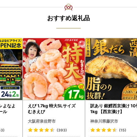
おすすめ返礼品
ル よなよ
えび 1.7kg 特大5Lサイズ
訳あり 銀鱈西京漬け 1
ビール
むきえび
1kg 【西京漬け】
大阪府泉佐野市
神奈川県藤沢市
53)
(393)
(15)