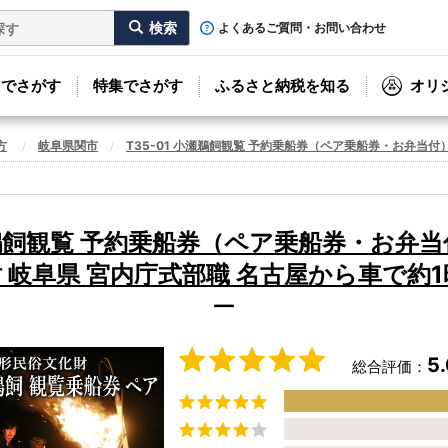
よくあるご質問・お問い合わせ
リでさがす
特集でさがす
ふるさと納税を知る
オリ
方
岐阜県関市
T35-01 小瀬鵜飼観覧 予約乗船券（ペア乗船券・お弁当
小瀬鵜飼観覧 予約乗船券（ペア乗船券・お弁
 岐阜県 宮内庁式部職 名古屋から車で約
ー
5
総合評価：