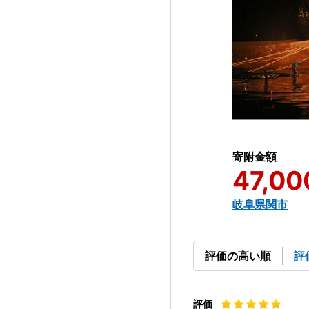
寄附金額
47,00
岐阜県関市
評価の高い順
評