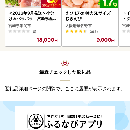
＜2026年9月発送＞小分
えび 1.7kg 特大5Lサイズ
トイ
け＆パラパラ！宮崎県産鶏
むきえび
トダ
ももカット合計3kg_K043
速〔
宮崎県串間市
大阪府泉佐野市
宮崎
-009-2609
(0)
(395)
18,000
9,000
最近チェックした返礼品
返礼品詳細ページの閲覧で、ここに履歴が表示されます。