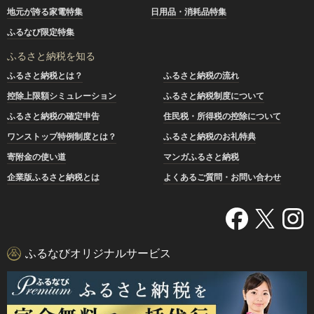
地元が誇る家電特集
日用品・消耗品特集
ふるなび限定特集
ふるさと納税を知る
ふるさと納税とは？
ふるさと納税の流れ
控除上限額シミュレーション
ふるさと納税制度について
ふるさと納税の確定申告
住民税・所得税の控除について
ワンストップ特例制度とは？
ふるさと納税のお礼特典
寄附金の使い道
マンガふるさと納税
企業版ふるさと納税とは
よくあるご質問・お問い合わせ
ふるなびオリジナルサービス