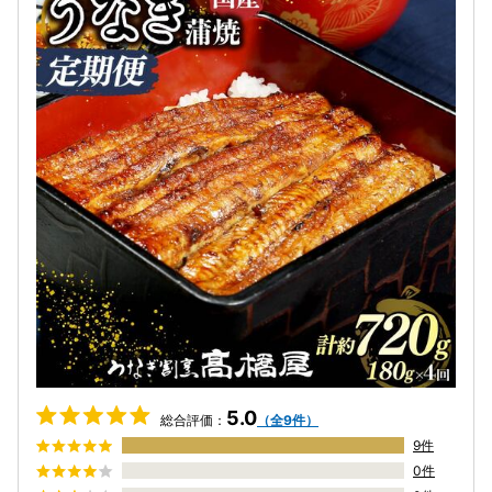
5.0
総合評価：
（全9件）
9件
0件