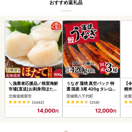
おすすめ返礼品
＼漁業者応援品／根室海鮮
うなぎ 蒲焼 真空パック 特
【
市場[直送]お刺身用ほたて
選 国産 3尾 420g タレ山椒
精米 
貝柱500g A-28002
付き うな重 ひつまぶし 訳
北海道根室市
茨城県八千代町
佐賀
あり 茨城 ウナギ 鰻 個包装
(3442)
(258)
人気 美味しい 小分け 八千
14,000
12,000
代町