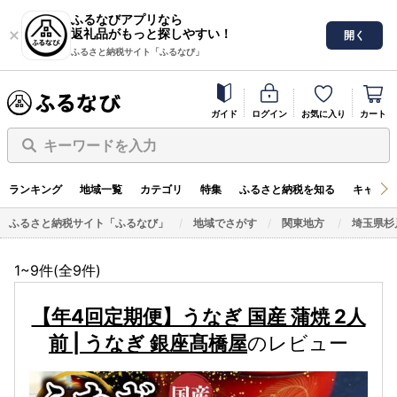
ふるなびアプリなら
返礼品がもっと探しやすい！
開く
ふるさと納税サイト「ふるなび」
ガイド
ログイン
お気に入り
カート
キーワードを入力
ランキング
地域一覧
カテゴリ
特集
ふるさと納税を知る
キャンペ
ふるさと納税サイト「ふるなび」
地域でさがす
関東地方
埼玉県杉
1~9件(全
9
件)
【年4回定期便】うなぎ 国産 蒲焼 2人
前 | うなぎ 銀座髙橋屋
のレビュー