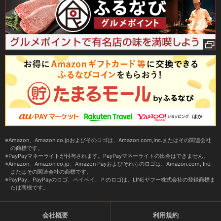
Amazon、Amazon.co.jpおよびそのロゴは、Amazon.com,Inc.またはその関連会社
の商標です。
PayPayマネーライトが付与されます。PayPayマネーライトの出金はできません。
Amazon、Amazon.co.jp、Amazon Payおよびそれらのロゴは、Amazon.com, Inc.
またはその関連会社の商標です。
PayPay、PayPayのロゴ、ペイペイ、Ｐのロゴは、LINEヤフー株式会社の登録商標ま
たは商標です。
会社概要
利用規約