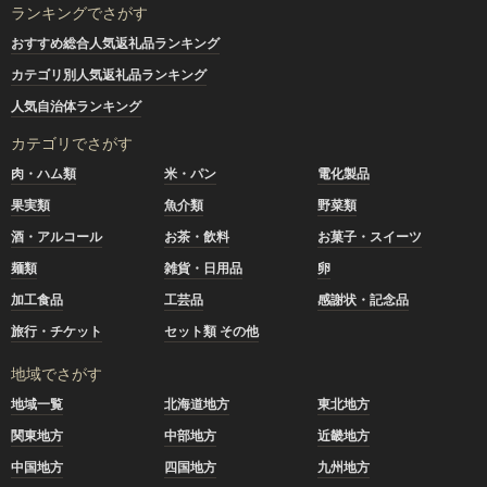
ランキングでさがす
おすすめ総合人気返礼品ランキング
カテゴリ別人気返礼品ランキング
人気自治体ランキング
カテゴリでさがす
肉・ハム類
米・パン
電化製品
果実類
魚介類
野菜類
酒・アルコール
お茶・飲料
お菓子・スイーツ
麺類
雑貨・日用品
卵
加工食品
工芸品
感謝状・記念品
旅行・チケット
セット類 その他
地域でさがす
地域一覧
北海道地方
東北地方
関東地方
中部地方
近畿地方
中国地方
四国地方
九州地方