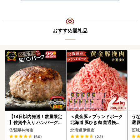
おすすめ返礼品
【14日以内発送！数量限定
＜黄金豚＞ブランドポーク
うな
】佐賀牛入り ハンバーグ 2
北海道 豚ひき肉 普通挽き
選 
2個 2.6kg(120g×22個)(H
200g 10パック 計2kg
付き
佐賀県神埼市
北海道伊達市
茨城
083106)
あり
(60)
(23)