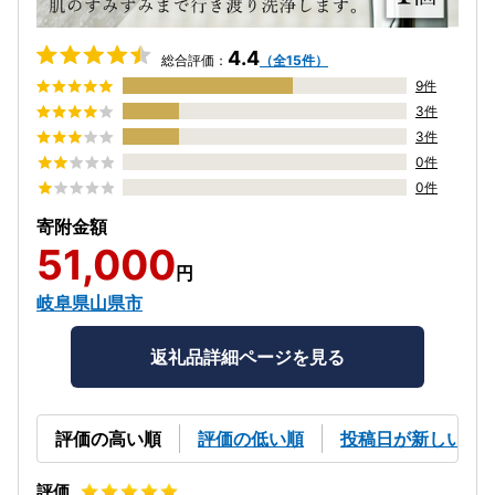
4.4
総合評価：
（全15件）
9件
3件
3件
0件
0件
寄附金額
51,000
円
岐阜県山県市
返礼品詳細ページを見る
評価の高い順
評価の低い順
投稿日が新しい順