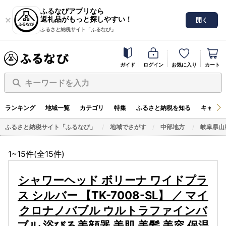
ふるなびアプリなら
返礼品がもっと探しやすい！
開く
ふるさと納税サイト「ふるなび」
ガイド
ログイン
お気に入り
カート
キーワードを入力
ランキング
地域一覧
カテゴリ
特集
ふるさと納税を知る
キャンペ
ふるさと納税サイト「ふるなび」
地域でさがす
中部地方
岐阜県山
1~15件(全
15
件)
シャワーヘッド ボリーナ ワイドプラ
ス シルバー 【TK-7008-SL】 ／ マイ
クロナノバブル ウルトラファインバ
ブル 浴びる美顔器 美肌 美髪 美容 保温