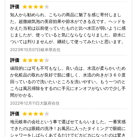
知人から勧められ、こちらの商品に魅了を感じ寄付しまし
た。超微細気泡の美容効果や節水ができる点です。ヘッドを
かえた当初は以前使っていたものと比べ水圧が弱いように感
じましたが、使っていると気にならなくなりました。節水に
ついては判りませんが、継続して使ってみたいと思います。
2023年10月07日岐阜県在住
値段的には可も不可もなし。良い点は、水流が柔らかいため
か化粧品の取れが良好で肌に優しく、水流の向きが３６０度
回っているので洗いたいところを洗いやすい。もう一つのと
ころは風呂掃除をするのに手元にオンオフがないので少し手
間がかかる。
2022年12月11日大阪府在住
地元岐阜の会社という事で選ばせてもらいました。一番実感
できたのは眼鏡の洗浄！お風呂に入ったタイミングで眼鏡に
シャワーをしばらくあてるだけでピカピカになったのは驚き