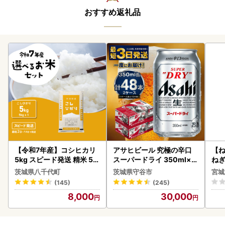
おすすめ返礼品
【令和7年産】コシヒカリ
アサヒビール 究極の辛口
【
5kg スピード発送 精米 5k
スーパードライ 350ml×4
ねぎ
g x 1袋 白米 茨城県 八千代
8本 ビール
茨城県八千代町
茨城県守谷市
宮城
町
(145)
(245)
8,000
30,000