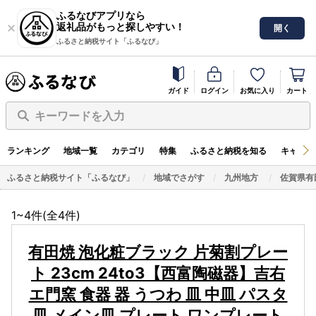
ふるなびアプリなら
返礼品がもっと探しやすい！
開く
ふるさと納税サイト「ふるなび」
ガイド
ログイン
お気に入り
カート
キーワードを入力
ランキング
地域一覧
カテゴリ
特集
ふるさと納税を知る
キャンペ
ふるさと納税サイト「ふるなび」
地域でさがす
九州地方
佐賀県有
1~4件(全
4
件)
有田焼 泡化粧ブラック 片菊割プレー
ト 23cm 24to3【西富陶磁器】吉右
エ門窯 食器 器 うつわ 皿 中皿 パスタ
皿 メイン皿 プレート ワンプレート