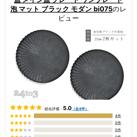
泡 マット ブラック モダン bi075
のレ
ビュー
5.0
総合評価：
（全4件）
4件
0件
0件
0件