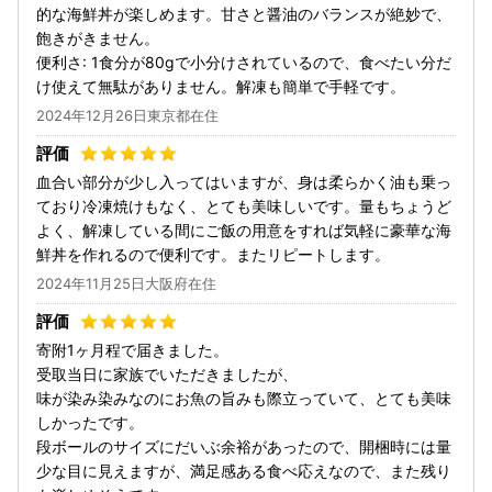
的な海鮮丼が楽しめます。甘さと醤油のバランスが絶妙で、
飽きがきません。
便利さ: 1食分が80gで小分けされているので、食べたい分だ
け使えて無駄がありません。解凍も簡単で手軽です。
2024年12月26日東京都在住
血合い部分が少し入ってはいますが、身は柔らかく油も乗っ
ており冷凍焼けもなく、とても美味しいです。量もちょうど
よく、解凍している間にご飯の用意をすれば気軽に豪華な海
鮮丼を作れるので便利です。またリピートします。
2024年11月25日大阪府在住
寄附1ヶ月程で届きました。
受取当日に家族でいただきましたが、
味が染み染みなのにお魚の旨みも際立っていて、とても美味
しかったです。
段ボールのサイズにだいぶ余裕があったので、開梱時には量
少な目に見えますが、満足感ある食べ応えなので、また残り