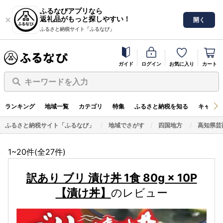
ふるなびアプリなら
返礼品がもっと探しやすい！
開く
ふるさと納税サイト「ふるなび」
ガイド
ログイン
お気に入り
カート
キーワードを入力
ランキング
地域一覧
カテゴリ
特集
ふるさと納税を知る
キャンペ
ふるさと納税サイト「ふるなび」
地域でさがす
四国地方
高知県芸
1~20件(全
27
件)
訳あり ブリ 漬け丼 1食 80g × 10P
【漬け丼】
のレビュー