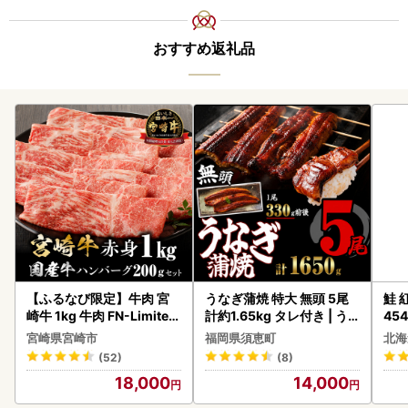
おすすめ返礼品
【ふるなび限定】牛肉 宮
うなぎ蒲焼 特大 無頭 5尾
鮭 紅
崎牛 1kg 牛肉 FN-Limited
計約1.65kg タレ付き | う
454
-VO
なぎ蒲焼
宮崎県宮崎市
福岡県須恵町
北海
(52)
(8)
18,000
14,000