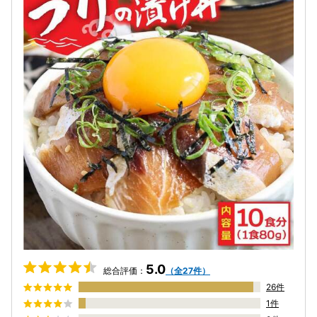
5.0
総合評価：
（全27件）
26件
1件