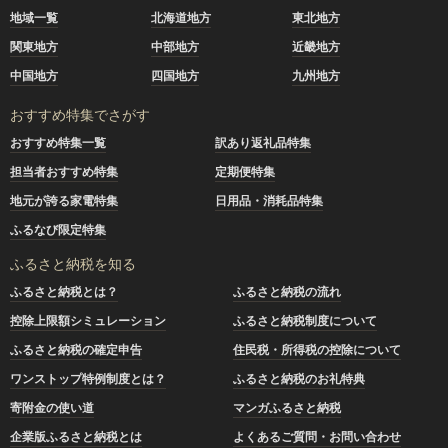
地域一覧
北海道地方
東北地方
関東地方
中部地方
近畿地方
中国地方
四国地方
九州地方
おすすめ特集でさがす
おすすめ特集一覧
訳あり返礼品特集
担当者おすすめ特集
定期便特集
地元が誇る家電特集
日用品・消耗品特集
ふるなび限定特集
ふるさと納税を知る
ふるさと納税とは？
ふるさと納税の流れ
控除上限額シミュレーション
ふるさと納税制度について
ふるさと納税の確定申告
住民税・所得税の控除について
ワンストップ特例制度とは？
ふるさと納税のお礼特典
寄附金の使い道
マンガふるさと納税
企業版ふるさと納税とは
よくあるご質問・お問い合わせ