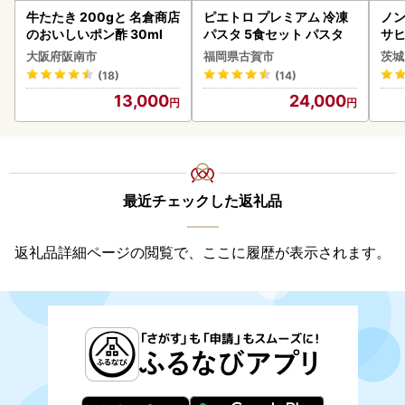
牛たたき 200gと 名倉商店
ピエトロ プレミアム 冷凍
ノン
のおいしいポン酢 30ml
パスタ 5食セット パスタ
サヒ
本 
大阪府阪南市
福岡県古賀市
茨城
守
(18)
(14)
13,000
24,000
最近チェックした返礼品
返礼品詳細ページの閲覧で、ここに履歴が表示されます。