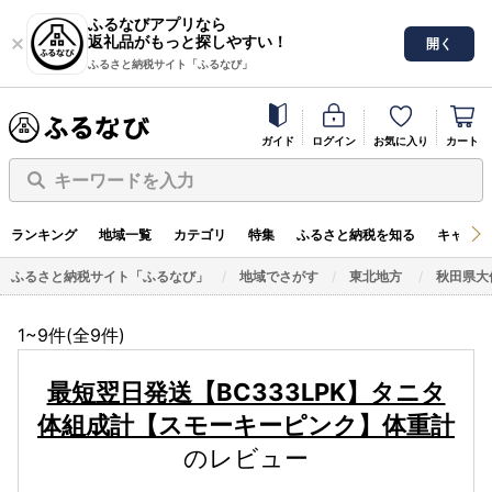
ふるなびアプリなら
返礼品がもっと探しやすい！
開く
ふるさと納税サイト「ふるなび」
ガイド
ログイン
お気に入り
カート
キーワードを入力
ランキング
地域一覧
カテゴリ
特集
ふるさと納税を知る
キャンペ
ふるさと納税サイト「ふるなび」
地域でさがす
東北地方
秋田県大
1~9件(全
9
件)
最短翌日発送【BC333LPK】タニタ
体組成計【スモーキーピンク】体重計
のレビュー