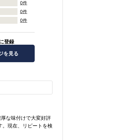
0件
0件
0件
に登録
ジを見る
濃厚な味付けで大変好評
す。現在、リピートを検