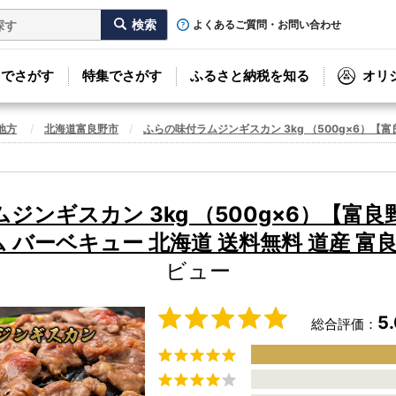
よくあるご質問・お問い合わせ
リでさがす
特集でさがす
ふるさと納税を知る
オリ
地方
北海道富良野市
ふらの味付ラムジンギスカン 3kg （500g×6）【富
ジンギスカン 3kg （500g×6）【富
ラム バーベキュー 北海道 送料無料 道産 富
ビュー
5
総合評価：