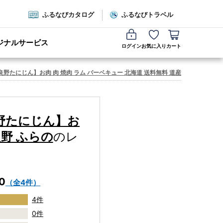
ふるなびカタログ
ふるなびトラベル
ジナルサービス
ログイン
お気に入り
カート
良野たにじん】お肉 肉 焼肉 ラム バーベキュー 北海道 送料無料 道産 富良野 ふらの
良野たにじん】お
良野 ふらの
のレ
.0
（全4件）
4件
0件