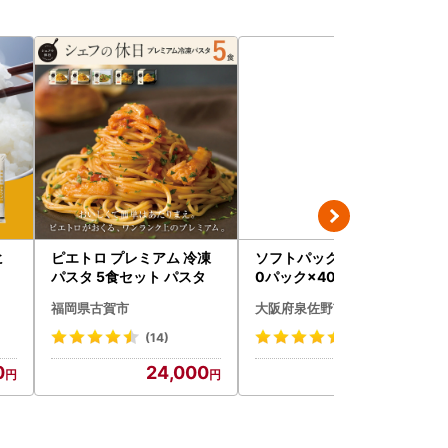
ヒ
ピエトロ プレミアム 冷凍
ソフトパックティッシュ 6
パスタ 5食セット パスタ
0パック×400枚
福岡県古賀市
大阪府泉佐野市
(14)
(50)
0
24,000
10,000