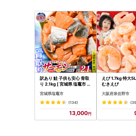
訳あり 鮭 子供も安心 骨取
えび 1.7kg 特大
り 2.1kg [ 宮城県 塩竈市 ]
むきえび
鮭
宮城県塩竈市
大阪府泉佐野市
(134)
(3
13,000