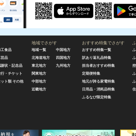
地域でさがす
おすすめ特集でさがす
加工食品
地域一覧
中国地方
おすすめ特集一覧
ふ
工芸品
北海道地方
四国地方
訳あり返礼品特集
ふ
感謝状・記念品
東北地方
九州地方
担当者おすすめ特集
控
旅行・チケット
関東地方
定期便特集
ふ
セット類 その他
中部地方
地元が誇る家電特集
ふ
近畿地方
日用品・消耗品特集
住
ふるなび限定特集