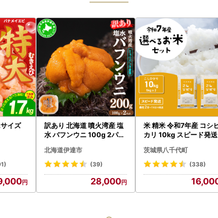
5Lサイズ
訳あり 北海道 噴火湾産 塩
米 精米 令和7年産 コシ
水 バフンウニ 100g 2パッ
カリ 10kg スピード発送
ク 計200g 《アフター保証
北海道伊達市
茨城県八千代町
付き》うに ウニ 雲丹 海鮮
海の幸 魚介類 ウニ丼 お寿
91)
(39)
(338)
司 濃厚 無添加 産地直送 お
9,000
28,000
16,00
取り寄せ 山村水産 送料無
料