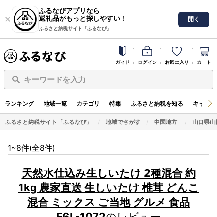
ふるなびアプリなら
返礼品がもっと探しやすい！
開く
ふるさと納税サイト「ふるなび」
ガイド
ログイン
お気に入り
カート
キーワードを入力
ランキング
地域一覧
カテゴリ
特集
ふるさと納税を知る
キャンペ
ふるさと納税サイト「ふるなび」
地域でさがす
中国地方
山口県山
1~8件(全
8
件)
天然水仕込み生しいたけ 2種混合 約
1kg 農家直送 生しいたけ 椎茸 どんこ
混合 ミックス ご当地 グルメ 食品
F6L-1072
のレビュー