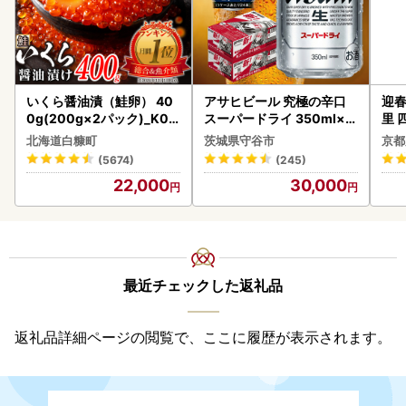
いくら醤油漬（鮭卵） 40
アサヒビール 究極の辛口
迎春
0g(200g×2パック)_K02
スーパードライ 350ml×4
里 
2-1676
8本 ビール
20
北海道白糠町
茨城県守谷市
京都
(5674)
(245)
22,000
30,000
最近チェックした返礼品
返礼品詳細ページの閲覧で、ここに履歴が表示されます。