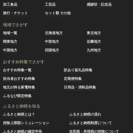
加工食品
工芸品
感謝状・記念品
旅行・チケット
セット類 その他
地域でさがす
地域一覧
北海道地方
東北地方
関東地方
中部地方
近畿地方
中国地方
四国地方
九州地方
おすすめ特集でさがす
おすすめ特集一覧
訳あり返礼品特集
担当者おすすめ特集
定期便特集
地元が誇る家電特集
日用品・消耗品特集
ふるなび限定特集
ふるさと納税を知る
ふるさと納税とは？
ふるさと納税の流れ
控除上限額シミュレーション
ふるさと納税制度について
ふるさと納税の確定申告
住民税・所得税の控除について