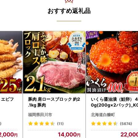
おすすめ返礼品
| エビフ
豚肉 肩ロースブロック 約2
いくら醤油漬（鮭卵） 4
.1kg 豚肉
0g(200g×2パック)_K
2-1676
福岡県田川市
北海道白糠町
)
(11)
(5674)
2,000
14,000
22,00