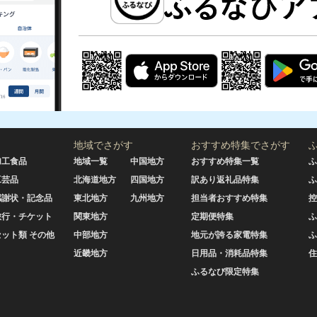
地域でさがす
おすすめ特集でさがす
加工食品
地域一覧
中国地方
おすすめ特集一覧
ふ
工芸品
北海道地方
四国地方
訳あり返礼品特集
ふ
感謝状・記念品
東北地方
九州地方
担当者おすすめ特集
控
旅行・チケット
関東地方
定期便特集
ふ
セット類 その他
中部地方
地元が誇る家電特集
ふ
近畿地方
日用品・消耗品特集
住
ふるなび限定特集