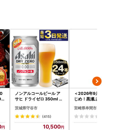
0
ノンアルコールビール ア
＜2026年9月発送分＞活
02
サヒ ドライゼロ 350ml 24
じめ！黒瀬ぶりの生鮮ブリ
本 ノンアル ビール asashi
ロイン2節（1.0kg前後）_
茨城県守谷市
宮崎県串間市
守谷市
K001-012-2609
(415)
(0)
0
10,500
24,000