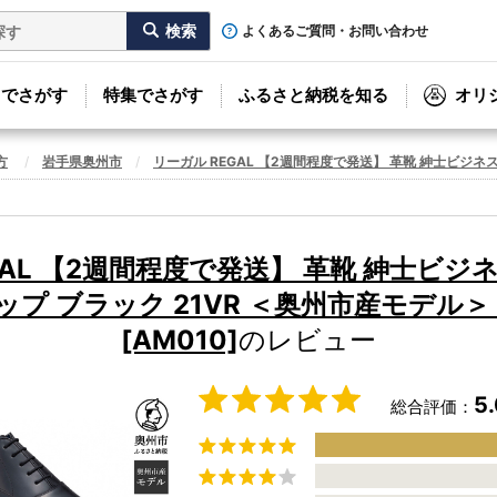
よくあるご質問・お問い合わせ
リでさがす
特集でさがす
ふるさと納税を知る
オリ
方
岩手県奥州市
リーガル REGAL 【2週間程度で発送】 革靴 紳士ビジネス
GAL 【2週間程度で発送】 革靴 紳士ビジ
プ ブラック 21VR ＜奥州市産モデル＞（
[AM010]
のレビュー
5
総合評価：