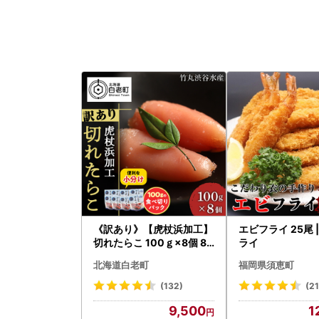
《訳あり》【虎杖浜加工】
エビフライ 25尾 
切れたらこ 100ｇ×8個 80
ライ
0g AK081
北海道白老町
福岡県須恵町
(132)
(21
9,500
1