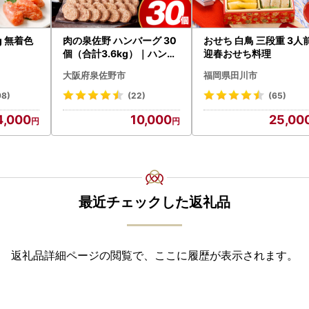
g 無着色
肉の泉佐野 ハンバーグ 30
おせち 白鳥 三段重 3人
個（合計3.6kg）｜ハンバ
迎春おせち料理
ーグ 訳あり 黒毛和牛×なに
大阪府泉佐野市
福岡県田川市
わポーク
98)
(22)
(65)
4,000
10,000
25,00
最近チェックした返礼品
返礼品詳細ページの閲覧で、ここに履歴が表示されます。