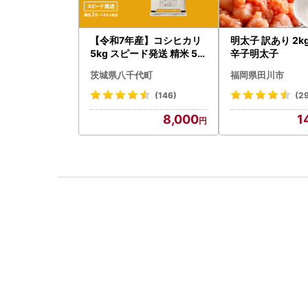
【令和7年産】コシヒカリ
明太子 訳あり 2k
5kg スピード発送 精米 5k
辛子明太子
g x 1袋 白米 茨城県 八千代
茨城県八千代町
福岡県田川市
町
(146)
(2
8,000
1