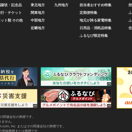
感謝状・記念品
東北地方
九州地方
担当者おすすめ特集
控
旅行・チケット
関東地方
定期便特集
ふ
セット類 その他
中部地方
地元が誇る家電特集
ふ
近畿地方
日用品・消耗品特集
住
ふるなび限定特集
またはその関連会社の商標です。
できません。
zon.com, Inc. またはその関連会社の商標です。
会社の登録商標または商標です。