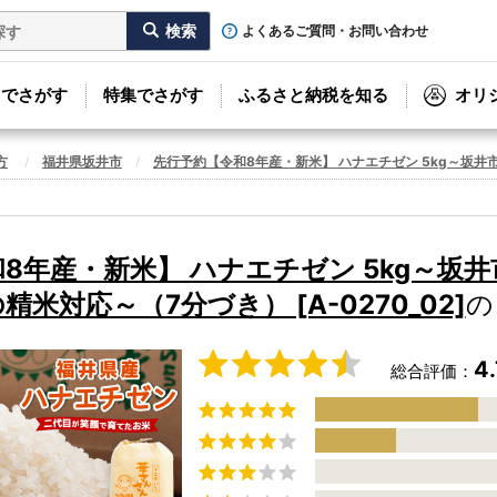
よくあるご質問・お問い合わせ
リでさがす
特集でさがす
ふるさと納税を知る
オリ
方
福井県坂井市
先行予約【令和8年産・新米】 ハナエチゼン 5kg～坂井市三
8年産・新米】 ハナエチゼン 5kg～坂
米対応～（7分づき） [A-0270_02]
の
4.
総合評価：