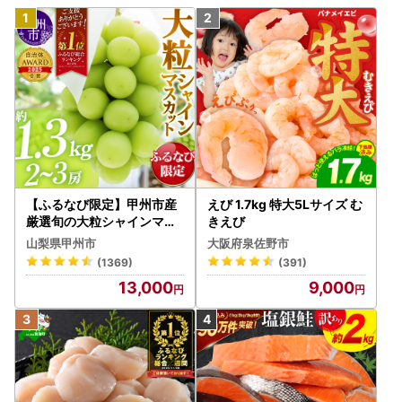
【ふるなび限定】甲州市産
えび 1.7kg 特大5Lサイズ む
厳選旬の大粒シャインマス
きえび
カット 約1.3kg 2～3房【2
山梨県甲州市
大阪府泉佐野市
026年発送】（MG）B12-
(1369)
(391)
472 FN-Limited-VO シャ
13,000
9,000
インマスカット フルーツ