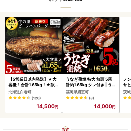
【5営業日以内発送】★大
うなぎ蒲焼 特大 無頭 5尾
ノン
容量！合計1.65kg！★訳
計約1.65kg タレ付き | う
サヒ
あり・牛の里ビーフハンバ
なぎ蒲焼
本 
北海道白老町
福岡県須恵町
茨城
ーグ(110ｇ5枚入）×3 AG
守
(120)
(8)
058
14,500
14,000