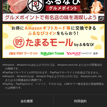
Amazon、Amazon.co.jpおよびそのロゴは、Amazon.com,Inc.またはその関連会社
の商標です。
PayPayマネーライトが付与されます。PayPayマネーライトの出金はできません。
Amazon、Amazon.co.jp、Amazon Payおよびそれらのロゴは、Amazon.com, Inc.
またはその関連会社の商標です。
PayPay、PayPayのロゴ、ペイペイ、Ｐのロゴは、LINEヤフー株式会社の登録商標ま
たは商標です。
会社概要
利用規約