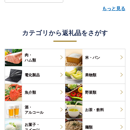
もっと見る
カテゴリから返礼品をさがす
肉・
米・パン
ハム類
電化製品
果物類
魚介類
野菜類
酒・
お茶・
飲料
アルコール
お菓子・
麺類
スイーツ