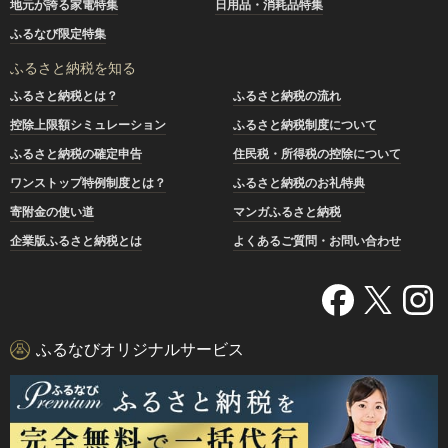
地元が誇る家電特集
日用品・消耗品特集
ふるなび限定特集
ふるさと納税を知る
ふるさと納税とは？
ふるさと納税の流れ
控除上限額シミュレーション
ふるさと納税制度について
ふるさと納税の確定申告
住民税・所得税の控除について
ワンストップ特例制度とは？
ふるさと納税のお礼特典
寄附金の使い道
マンガふるさと納税
企業版ふるさと納税とは
よくあるご質問・お問い合わせ
ふるなびオリジナルサービス