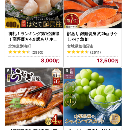
御礼！ランキング第1位獲得
訳あり 銀鮭切身 約2kg サケ
！高評価★4.9 訳あり ホタ
しゃけ 魚 鮭
テ 400g（ほたて 帆立 貝柱
北海道別海町
宮城県気仙沼市
冷凍 ）
(2893)
(2511)
8,000
12,500