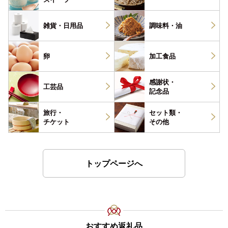
雑貨・
日用品
調味料・
油
卵
加工食品
感謝状・
工芸品
記念品
旅行・
セット類・
チケット
その他
トップページへ
おすすめ返礼品