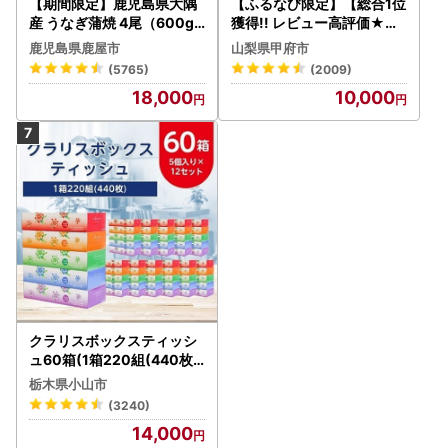
【期間限定】鹿児島県大隅
【ふるなび限定】【総合1位
産 うなぎ蒲焼 4尾（600g
獲得!! レビュー高評価★】
） KN007-004-04-cp18
〈2026年度配送分〉山梨
鹿児島県鹿屋市
山梨県甲府市
うなぎ 鰻 魚 惣菜 総菜
県産 シャインマスカット 2
(5765)
(2009)
～3房（1.0kg以上）シャイ
18,000
10,000
ン フルーツ FN-Limited-S
P
クラリスボックスティッシ
ュ60箱(1箱220組(440枚))
(5個入り×12セット)【配送
栃木県小山市
不可地域：離島・沖縄県】
(3240)
【1256759】
14,000