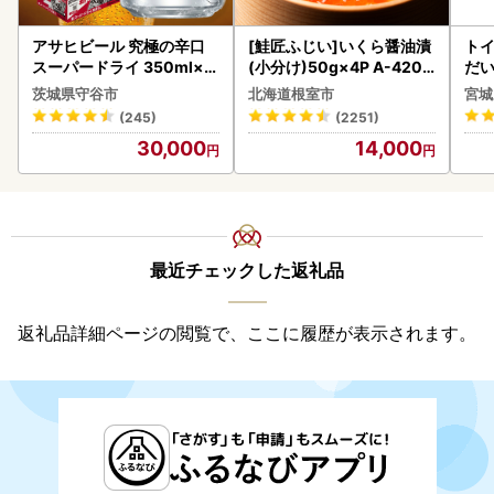
アサヒビール 究極の辛口
[鮭匠ふじい]いくら醤油漬
ト
スーパードライ 350ml×4
(小分け)50g×4P A-4209
だ
8本 ビール
5
6ロ
茨城県守谷市
北海道根室市
宮城
(245)
(2251)
30,000
14,000
最近チェックした返礼品
返礼品詳細ページの閲覧で、ここに履歴が表示されます。