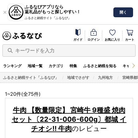
ふるなびアプリなら
返礼品がもっと探しやすい！
開く
ふるさと納税サイト「ふるなび」
ガイド
ログイン
お気に入り
カート
キーワードを入力
ランキング
地域一覧
カテゴリ
特集
ふるさと納税を知る
キャンペ
ふるさと納税サイト「ふるなび」
地域でさがす
九州地方
宮崎県都
1~20件(全
75
件)
牛肉 【数量限定】 宮崎牛 9種盛 焼肉
セット〔22-31-006-600g〕都城 イ
チオシ!! 牛肉
のレビュー