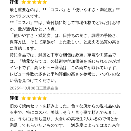
最も重要なのは、**「コスパ」と「使いやすさ・満足度」**
のバランスです。
​**「コスパ」**は、寄付額に対して市場価格でどれだけお得
か、量が適切かという点。
​「使いやすさ・満足度」は、日持ちの良さ、調理の手軽さ、
保存方法、そして家族が「また欲しい」と思える品質の高さ
に直結します。
​特に食品では、鮮度と丁寧な梱包は必須。家電や工芸品で
は、「地元ならでは」の技術や付加価値を感じられるかがポ
イントです。高レビュー商品は、この両立が取れています。
レビュー件数の多さと平均評価の高さを参考に、ハズレのな
い品を見つけてください。
2025年10月08日三重県在住
初めて焼肉セットを頼みました。色々な所からの返礼品のあ
る中で、特にコスパ、美味しそうと言う事で頼んでみまし
た。うちには育ち盛り、大食いの高校生2人いるので何とか
満足してもらいたいものです。 満足度によってはまた来年