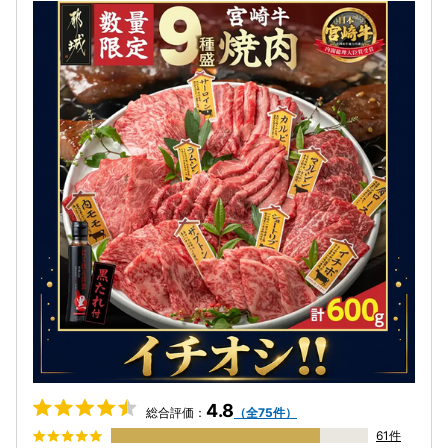
4.8
総合評価：
（全75件）
61件