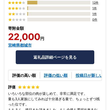
12件
1件
1件
0件
寄附金額
22,000
円
宮崎県都城市
返礼品詳細ページを見る
評価の高い順
評価の低い順
投稿日が新しい順
いろいろな部位の肉が楽しめて、非常に満足です。
量も3人家族にしてみれば十分過ぎる量で、ちょっとずづ残
った位です。
もちろん、後日また頂きました。もし今後も選択出来るな