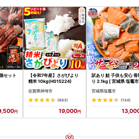
3個セット
【令和7年産】さがびより
訳あり 鮭 子供も安心 骨
精米 10kg(H015224)
り 2.1kg [ 宮城県 塩竈市
鮭
佐賀県神埼市
宮城県塩竈市
(883)
(134)
9,500
19,000
13,00