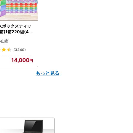
スボックスティッ
箱(1箱220組(44
(5個入り×12セッ
小山市
配送不可地域：離島
】【1256759】
(3240)
14,000
もっと見る