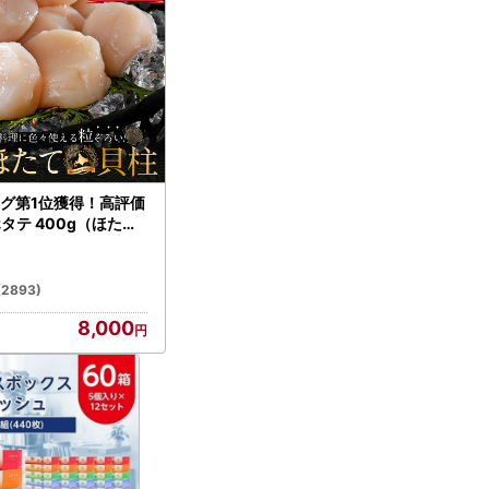
グ第1位獲得！高評価
ホタテ 400g（ほたて
）
(2893)
8,000