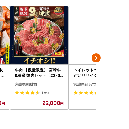
取
牛肉 【数量限定】 宮崎牛
トイレットペーパー せん
 ]
9種盛 焼肉セット〔22-31
だいリサイクル ダブル9
-006-600g〕都城 イチオ
6ロール｜トイレット
宮崎県都城市
宮城県仙台市
シ!! 牛肉
(75)
(1)
0
22,000
13,000