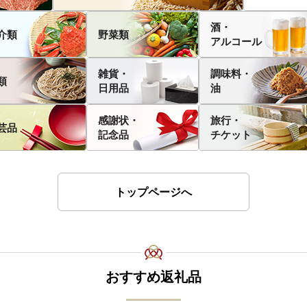
酒・
介類
野菜類
アルコール
雑貨・
調味料・
類
日用品
油
感謝状・
旅行・
芸品
記念品
チケット
トップページへ
おすすめ返礼品