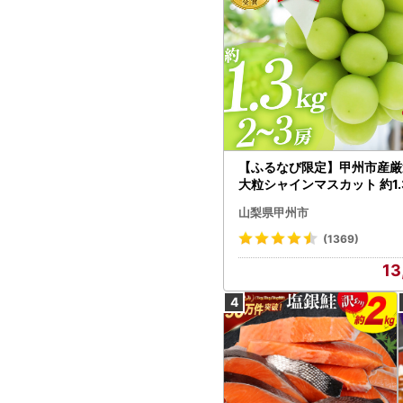
【ふるなび限定】甲州市産厳
大粒シャインマスカット 約1.3
～3房【2026年発送】（MG）
山梨県甲州市
472 FN-Limited-VO シャ
カット フルーツ
(1369)
13