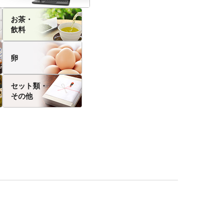
お茶・
飲料
卵
セット類・
その他