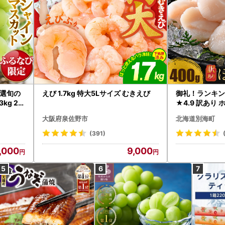
選旬の
えび 1.7kg 特大5Lサイズ むきえび
御礼！ランキン
kg 2
★4.9 訳あり 
B12-
帆立 貝柱 冷凍 
大阪府泉佐野市
北海道別海町
インマス
(391)
,000
9,000