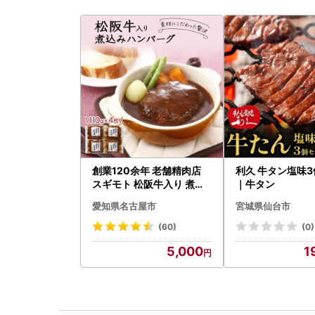
創業120余年 老舗精肉店
利久 牛タン塩味
スギモト 松阪牛入り 煮込
｜牛タン
み ハンバーグ 110g×4枚
愛知県名古屋市
宮城県仙台市
惣菜 お取り寄せ グルメ ハ
ンバーグ 冷凍
(60)
(0)
5,000
1