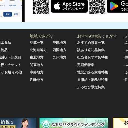
地域でさがす
おすすめ特集でさがす
加工食品
地域一覧
中国地方
おすすめ特集一覧
ふ
工芸品
北海道地方
四国地方
訳あり返礼品特集
ふ
感謝状・記念品
東北地方
九州地方
担当者おすすめ特集
控
旅行・チケット
関東地方
定期便特集
ふ
セット類 その他
中部地方
地元が誇る家電特集
ふ
近畿地方
日用品・消耗品特集
住
ふるなび限定特集