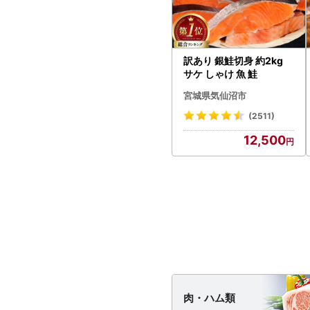
訳あり 銀鮭切身 約2kg
サケ しゃけ 魚 鮭
宮城県気仙沼市
(2511)
12,500
肉・
ハム類