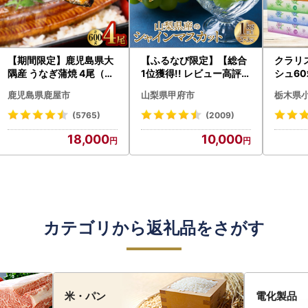
【期間限定】鹿児島県大
【ふるなび限定】【総合
クラリ
隅産 うなぎ蒲焼 4尾（60
1位獲得!! レビュー高評価
シュ60
0g） KN007-004-04-
★】〈2026年度配送分
0枚))
鹿児島県鹿屋市
山梨県甲府市
栃木県
cp18 うなぎ 鰻 魚 惣菜 総
〉山梨県産 シャインマス
ト)【
菜
カット 2～3房（1.0kg以
・沖縄県
(5765)
(2009)
上）シャイン フルーツ F
18,000
10,000
N-Limited-SP
カテゴリから返礼品をさがす
米・パン
電化製品