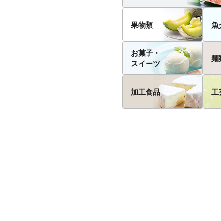
果物類
魚
お菓子・
麺
スイーツ
加工食品
工