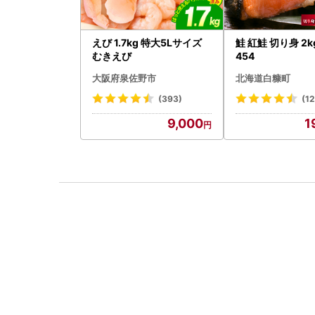
えび 1.7kg 特大5Lサイズ
鮭 紅鮭 切り身 2kg
むきえび
454
大阪府泉佐野市
北海道白糠町
(393)
(12
9,000
1