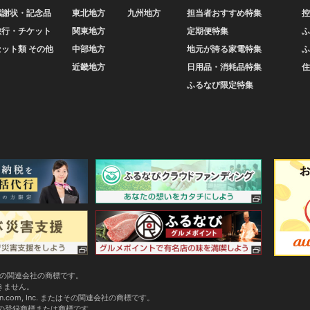
感謝状・記念品
東北地方
九州地方
担当者おすすめ特集
控
旅行・チケット
関東地方
定期便特集
ふ
セット類 その他
中部地方
地元が誇る家電特集
ふ
近畿地方
日用品・消耗品特集
住
ふるなび限定特集
またはその関連会社の商標です。
できません。
zon.com, Inc. またはその関連会社の商標です。
会社の登録商標または商標です。