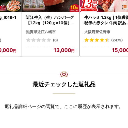
_I019-1
近江牛入（生）ハンバーグ
牛ハラミ 1.3kg｜1位獲
【1.2kg（120ｇ×10個）
秘伝の赤タレ 牛肉 訳あ
】【AG09W】
焼肉 BBQ
滋賀県近江八幡市
大阪府泉佐野市
)
(0)
(2479)
9,000
13,000
15,00
最近チェックした返礼品
返礼品詳細ページの閲覧で、ここに履歴が表示されます。