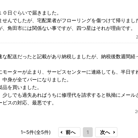
１０日ぐらいで届きました。
ませんでしたが、宅配業者がフローリングを傷つけて帰りまし
が、角田市には関係ない事ですが、四つ星はそれが理由です。
速な配送だったと記載があり納税しましたが、納税後数週間経
にモーターが止まり、サービスセンターに連絡しても、半日す
。中身が全てパーになりました。
製品を買いました。
、少しでも過失あればうちに修理代を請求すると執拗にメール
ービスの対応、最悪です。
1~5件(全
5
件)
前へ
1
次へ