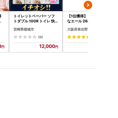
得
トイレットペーパー ソフ
【1位獲得】ビール よなよ
り
トダブル 100R トイレ 快
なエール 26本 ビール
速〔12-I5-TP100-R〕
宮崎県都城市
大阪府泉佐野市
(0)
(953)
0
12,000
18,000