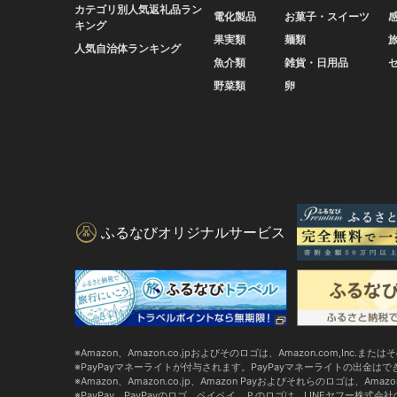
カテゴリ別人気返礼品ラン
電化製品
お菓子・スイーツ
キング
果実類
麺類
人気自治体ランキング
魚介類
雑貨・日用品
野菜類
卵
ふるなびオリジナルサービス
Amazon、Amazon.co.jpおよびそのロゴは、Amazon.com,Inc.
PayPayマネーライトが付与されます。PayPayマネーライトの出金は
Amazon、Amazon.co.jp、Amazon Payおよびそれらのロゴは、Ama
PayPay、PayPayのロゴ、ペイペイ、Ｐのロゴは、LINEヤフー株式