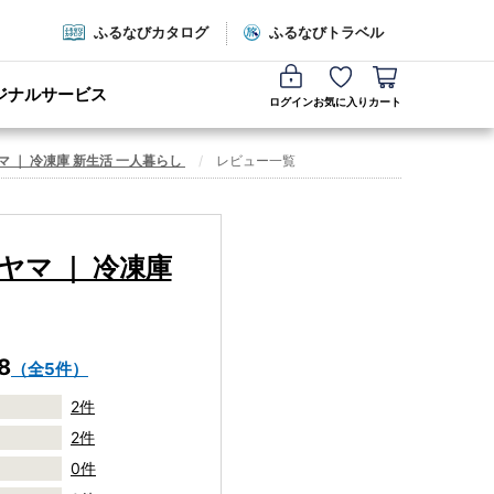
ふるなびカタログ
ふるなびトラベル
ジナルサービス
ログイン
お気に入り
カート
ヤマ ｜ 冷凍庫 新生活 一人暮らし
レビュー一覧
ーヤマ ｜ 冷凍庫
8
（全5件）
2件
2件
0件