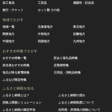
加工食品
工芸品
感謝状・記念品
旅行・チケット
セット類 その他
地域でさがす
地域一覧
北海道地方
東北地方
関東地方
中部地方
近畿地方
中国地方
四国地方
九州地方
おすすめ特集でさがす
おすすめ特集一覧
訳あり返礼品特集
担当者おすすめ特集
定期便特集
地元が誇る家電特集
日用品・消耗品特集
ふるなび限定特集
ふるさと納税を知る
ふるさと納税とは？
ふるさと納税の流れ
控除上限額シミュレーション
ふるさと納税制度について
ふるさと納税の確定申告
住民税・所得税の控除について