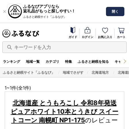
ふるなびアプリなら
返礼品がもっと探しやすい！
開く
ふるさと納税サイト「ふるなび」
ガイド
ログイン
お気に入り
カート
キーワードを入力
ランキング
地域一覧
カテゴリ
特集
ふるさと納税を知る
キャンペ
ふるさと納税サイト「ふるなび」
地域でさがす
北海道地方
北海道
1~1件(全
1
件)
北海道産 とうもろこし 令和8年発送
ピュアホワイト10本とうきび スイー
トコーン 南幌町 NP1-175
のレビュー