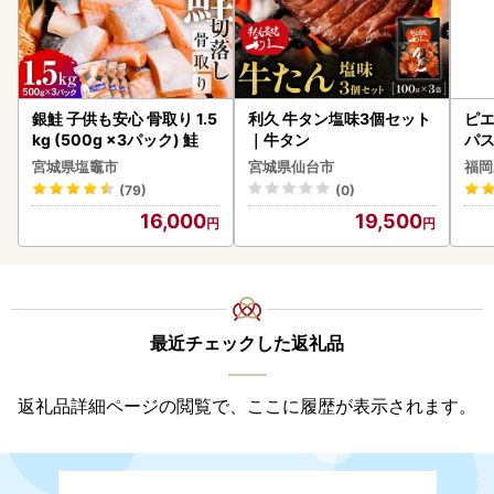
銀鮭 子供も安心 骨取り 1.5
利久 牛タン塩味3個セット
ピエ
kg (500g ×3パック) 鮭
｜牛タン
パス
宮城県塩竈市
宮城県仙台市
福岡
(79)
(0)
16,000
19,500
最近チェックした返礼品
返礼品詳細ページの閲覧で、ここに履歴が表示されます。