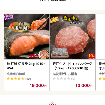
鮭 紅鮭 切り身 2kg_I019-1
近江牛入（生）ハンバーグ
泉州
454
【1.2kg（120ｇ×10個）
オル
】【AG09W】
北海道白糠町
滋賀県近江八幡市
大阪
(12)
(0)
19,000
13,000