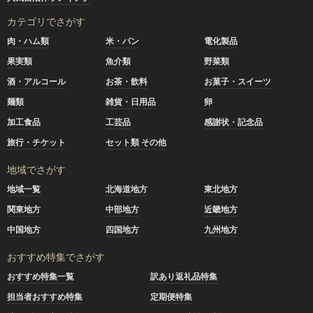
カテゴリでさがす
肉・ハム類
米・パン
電化製品
果実類
魚介類
野菜類
酒・アルコール
お茶・飲料
お菓子・スイーツ
麺類
雑貨・日用品
卵
加工食品
工芸品
感謝状・記念品
旅行・チケット
セット類 その他
地域でさがす
地域一覧
北海道地方
東北地方
関東地方
中部地方
近畿地方
中国地方
四国地方
九州地方
おすすめ特集でさがす
おすすめ特集一覧
訳あり返礼品特集
担当者おすすめ特集
定期便特集