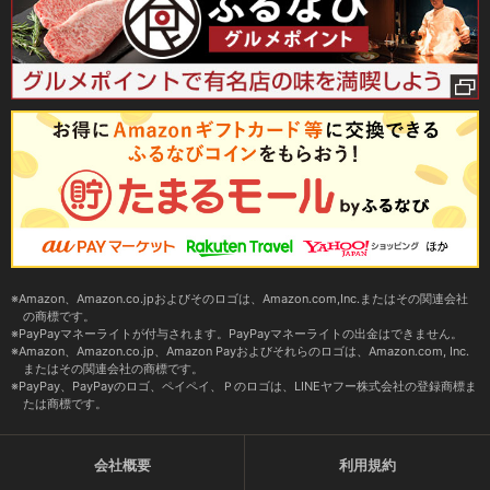
Amazon、Amazon.co.jpおよびそのロゴは、Amazon.com,Inc.またはその関連会社
の商標です。
PayPayマネーライトが付与されます。PayPayマネーライトの出金はできません。
Amazon、Amazon.co.jp、Amazon Payおよびそれらのロゴは、Amazon.com, Inc.
またはその関連会社の商標です。
PayPay、PayPayのロゴ、ペイペイ、Ｐのロゴは、LINEヤフー株式会社の登録商標ま
たは商標です。
会社概要
利用規約