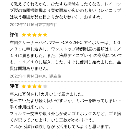
て教えてくれるから、ひたすら掃除をしたくなる。レイコッ
プ製の布団掃除機より実効面積が広いのも良い（レイコップ
は吸う範囲が見た目よりかなり狭い）。おすすめ。
2022年11月16日東京都在住
布団クリーナーハイパワー FCA-22H-C アイボリーは、１０
／３１に申し込みし、ワンストップ特例制度の書類は１１／
１４に届きました。また、液晶ディスプレイ の商品について
も、１１／１０に届きました。すぐに使用し始めました。品
質は問題ありません。
2022年11月14日神奈川県在住
年末に寄付をし1カ月少しで届きました。
思っていたより軽く扱いやすいが、カバーを吸ってしまい上
手く使用出来ない、、、
フィルター交換や取り外しが硬いゴミボックスなど、ゴミ捨
てが思っていたより、少し工数がかかりそう。
これから試行錯誤しながら活用してみようと思います。