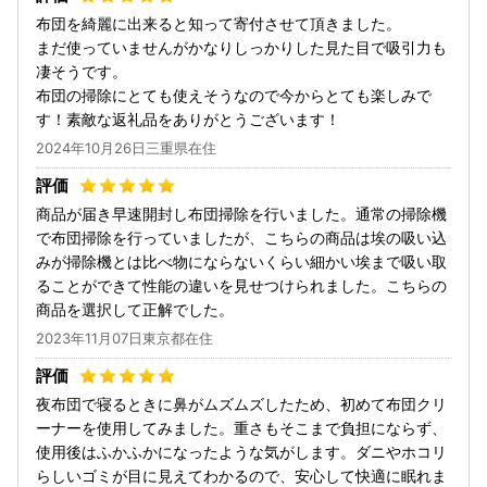
布団を綺麗に出来ると知って寄付させて頂きました。
まだ使っていませんがかなりしっかりした見た目で吸引力も
凄そうです。
布団の掃除にとても使えそうなので今からとても楽しみで
す！素敵な返礼品をありがとうございます！
2024年10月26日三重県在住
商品が届き早速開封し布団掃除を行いました。通常の掃除機
で布団掃除を行っていましたが、こちらの商品は埃の吸い込
みが掃除機とは比べ物にならないくらい細かい埃まで吸い取
ることができて性能の違いを見せつけられました。こちらの
商品を選択して正解でした。
2023年11月07日東京都在住
夜布団で寝るときに鼻がムズムズしたため、初めて布団クリ
ーナーを使用してみました。重さもそこまで負担にならず、
使用後はふかふかになったような気がします。ダニやホコリ
らしいゴミが目に見えてわかるので、安心して快適に眠れま