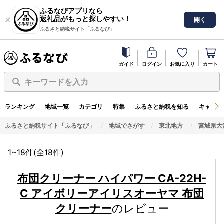
ふるなびアプリなら
返礼品がもっと探しやすい！
開く
ふるさと納税サイト「ふるなび」
ガイド
ログイン
お気に入り
カート
キーワードを入力
ランキング
地域一覧
カテゴリ
特集
ふるさと納税を知る
キャンペ
ふるさと納税サイト「ふるなび」
地域でさがす
東北地方
宮城県大
1~18件(全
18
件)
布団クリーナー ハイパワー CA-22H-
C アイボリーアイリスオーヤマ 布団
クリーナー
のレビュー