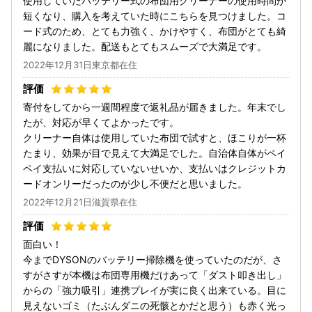
使用していたバッテリー式の布団用クリーナーの使用時間が
短くなり、購入を考えていた時にこちらを見つけました。コ
ード式のため、とても力強く、かけやすく、布団がとても綺
麗になりました。配送もとてもスムーズで大満足です。
2022年12月31日東京都在住
寄付をしてから一週間程度で返礼品が届きました。年末でし
たが、対応が早くてよかったです。
クリーナー自体は使用していた布団で試すと、ほこりが一杯
たまり、効果が目で見えて大満足でした。自治体自体がペイ
ペイ支払いに対応していないせいか、支払いはクレジットカ
ードオンリーだったのが少し不便だと思いました。
2022年12月21日滋賀県在住
面白い！
今までDYSONのバッテリー掃除機を使っていたのだが、さ
すがさすが本機は布団専用機だけあって「ダスト叩き出し」
からの「強力吸引」連携プレイが実に良く出来ている。目に
見えないゴミ（たぶんダニの死骸とかだと思う）も赤く光っ