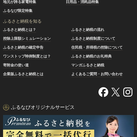
地元が誇る家電特集
日用品・消耗品特集
ふるなび限定特集
ふるさと納税を知る
ふるさと納税とは？
ふるさと納税の流れ
控除上限額シミュレーション
ふるさと納税制度について
ふるさと納税の確定申告
住民税・所得税の控除について
ワンストップ特例制度とは？
ふるさと納税のお礼特典
寄附金の使い道
マンガふるさと納税
企業版ふるさと納税とは
よくあるご質問・お問い合わせ
ふるなびオリジナルサービス