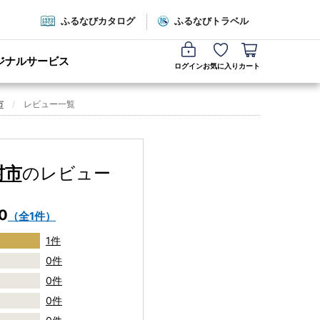
ふるなびカタログ
ふるなびトラベル
ジナルサービス
ログイン
お気に入り
カート
市
レビュー一覧
村市
のレビュー
.0
（全1件）
1件
0件
0件
0件