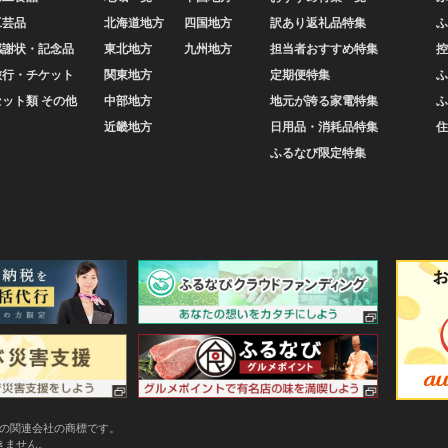
工芸品
北海道地方
四国地方
訳あり返礼品特集
ふ
感謝状・記念品
東北地方
九州地方
担当者おすすめ特集
控
旅行・チケット
関東地方
定期便特集
ふ
セット類 その他
中部地方
地元が誇る家電特集
ふ
近畿地方
日用品・消耗品特集
住
ふるなび限定特集
またはその関連会社の商標です。
できません。