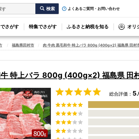
よくあるご質問・お問い合わせ
リでさがす
特集でさがす
ふるさと納税を知る
オリ
方
福島県田村市
肉 牛肉 黒毛和牛 特上バラ 800g (400g×2) 福島県 田村
牛 特上バラ 800g (400g×2) 福島県 田
5
総合評価：