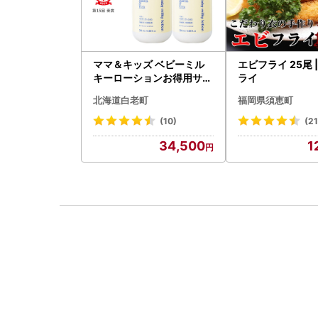
ママ＆キッズ ベビーミル
エビフライ 25尾 
キーローションお得用サイ
ライ
ズ 380ml 2本セット CH21
北海道白老町
福岡県須恵町
0
(10)
(21
34,500
1