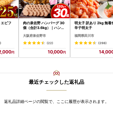
| エビフ
肉の泉佐野 ハンバーグ 30
明太子 訳あり 2kg 無着
個（合計3.6kg）｜ハンバ
辛子明太子
ーグ 訳あり 黒毛和牛×なに
大阪府泉佐野市
福岡県田川市
わポーク
)
(22)
(298)
2,000
10,000
14,00
最近チェックした返礼品
返礼品詳細ページの閲覧で、ここに履歴が表示されます。