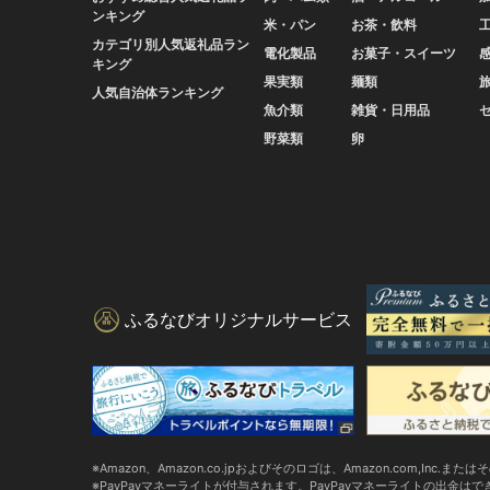
ンキング
米・パン
お茶・飲料
カテゴリ別人気返礼品ラン
電化製品
お菓子・スイーツ
キング
果実類
麺類
人気自治体ランキング
魚介類
雑貨・日用品
野菜類
卵
ふるなびオリジナルサービス
Amazon、Amazon.co.jpおよびそのロゴは、Amazon.com,Inc.
PayPayマネーライトが付与されます。PayPayマネーライトの出金は