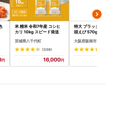
色
米 精米 令和7年産 コシヒ
特大 ブラックタイガー 無
カリ 10kg スピード発送
頭えび 570g前後15尾
茨城県八千代町
大阪府阪南市
(336)
(26)
0
16,000
12,000