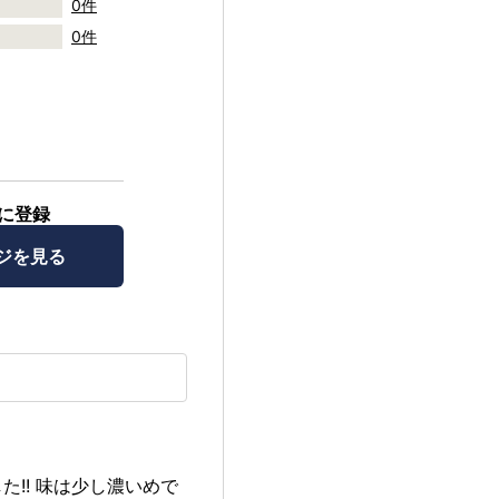
0件
0件
に登録
ジを見る
!! 味は少し濃いめで