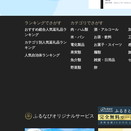
ランキングでさがす
カテゴリでさがす
おすすめ総合人気返礼品ラ
肉・ハム類
酒・アルコール
ンキング
米・パン
お茶・飲料
カテゴリ別人気返礼品ラン
電化製品
お菓子・スイーツ
キング
果実類
麺類
人気自治体ランキング
魚介類
雑貨・日用品
野菜類
卵
ふるなびオリジナルサービス