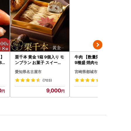
工】
栗千本 黄金 1箱 9個入り モ
牛肉 【数量限定】 宮崎牛
80
ンブラン お菓子 スイーツ
9種盛 焼肉セット〔22-31
デザート モンブラン 人気
-006-600g〕都城 イチオ
愛知県名古屋市
宮崎県都城市
シ!! 牛肉
(703)
(75)
0
9,000
22,000