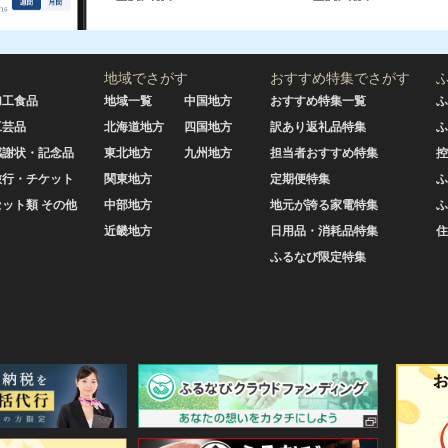
地域でさがす
おすすめ特集でさがす
加工食品
地域一覧
中国地方
おすすめ特集一覧
ふ
工芸品
北海道地方
四国地方
訳あり返礼品特集
ふ
感謝状・記念品
東北地方
九州地方
担当者おすすめ特集
控
旅行・チケット
関東地方
定期便特集
ふ
セット類 その他
中部地方
地元が誇る家電特集
ふ
近畿地方
日用品・消耗品特集
住
ふるなび限定特集