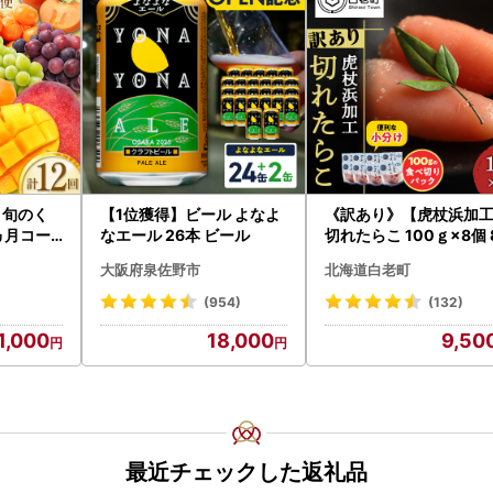
〉旬のく
【1位獲得】ビール よなよ
《訳あり》【虎杖浜加
ヵ月コー
なエール 26本 ビール
切れたらこ 100ｇ×8個 
0g AK081
大阪府泉佐野市
北海道白老町
(954)
(132)
1,000
18,000
9,50
最近チェックした返礼品