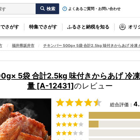
よくあるご質問・お問い合わせ
リでさがす
特集でさがす
ふるさと納税を知る
オリ
方
福井県坂井市
チキンバー 500g× 5袋 合計2.5kg 味付きからあげ 冷凍 か
0g× 5袋 合計2.5kg 味付きからあげ 冷
量 [A-12431]
のレビュー
4
総合評価：