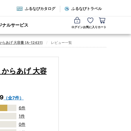
ふるなびカタログ
ふるなびトラベル
ジナルサービス
ログイン
お気に入り
カート
らあげ 大容量 [A-12431]
レビュー一覧
凍 からあげ 大容
.9
（全7件）
6件
1件
0件