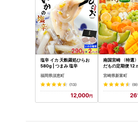
塩辛 イカ 天麩羅処ひらお
南国宮崎 〈特選
580g | つまみ 塩辛
だもの定期便 12
ス【F84-25】
福岡県須恵町
宮崎県新富町
(13)
(9)
12,000
26