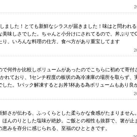
凍しました！とても新鮮なシラスが届きました！味はと問われ
な美味しさでした。ちゃんと小分けにされてるので、丼ぶりでO
たり、いろんな料理の仕方、食べ方があり重宝してます
ので何件か比較しボリュームがあったのでこちらに初めて寄付
分かれており、1センチ程度の板状の為冷凍庫の場所を取らず、
でした。1パック解凍するとお丼1杯ある為ボリュームもあり良
新鮮さが伝わる、ふっくらとした柔らかな食感がたまりません
、ほんのりとした塩味が絶妙。ご飯との相性も抜群で、箸が止
の恵みを存分に感じられる、至福のひとときです。
2