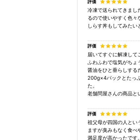
冷凍で送られてきまし
るので使いやすく色々
しらす丼もしてみたい
届いてすぐに解凍して
ふわふわで塩気がちょ
醤油をひと垂らしする
200g×4パックと
た。
老舗問屋さんの商品と
祖父母が四国の人とい
ますが臭みもなく食べ
満足度が高かったです