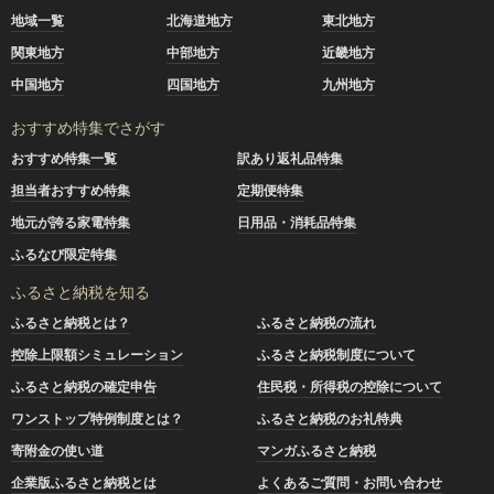
地域一覧
北海道地方
東北地方
関東地方
中部地方
近畿地方
中国地方
四国地方
九州地方
おすすめ特集でさがす
おすすめ特集一覧
訳あり返礼品特集
担当者おすすめ特集
定期便特集
地元が誇る家電特集
日用品・消耗品特集
ふるなび限定特集
ふるさと納税を知る
ふるさと納税とは？
ふるさと納税の流れ
控除上限額シミュレーション
ふるさと納税制度について
ふるさと納税の確定申告
住民税・所得税の控除について
ワンストップ特例制度とは？
ふるさと納税のお礼特典
寄附金の使い道
マンガふるさと納税
企業版ふるさと納税とは
よくあるご質問・お問い合わせ