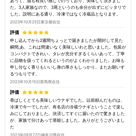
あって、脂も程良い感じでのっており、美味しく頂きまし
た。3人家族なので、3尾というのも余分が出ずにピッタリで
した。説明にある通り、冷凍ではなく冷蔵品となります。
2023年10月25日東京都在住
申し込んでから2週間ちょっとで届きましたが開封して見た
瞬間,あ、これは間違いなく美味しいわと思いました。包装が
コンパクトできれい、タレが充分すぎるくらいあって、丁寧
に品物を扱ってくれるというのがよくわかりました。お味も
申し分なく香りもいいし身の厚さもしっかり。またお願いす
るつもりです。
2023年10月15日群馬県在住
香ばしくとても美味しいウナギでした。以前頼んだものは、
冷凍で今一でしたが、有名店の冷蔵ウナギということで楽し
みにしておりました。決済してすぐに届いたので驚きました
が、家族で分けあって堪能しました。ありがとうございまし
た
2023年09月27日神奈川県在住