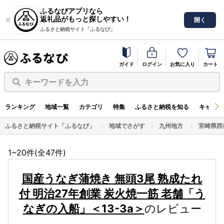
ふるなびアプリなら
返礼品がもっと探しやすい！
開く
ふるさと納税サイト「ふるなび」
ガイド
ログイン
お気に入り
カート
キーワードを入力
ランキング
地域一覧
カテゴリ
特集
ふるさと納税を知る
キャンペ
ふるさと納税サイト「ふるなび」
地域でさがす
九州地方
宮崎県西
1~20件(全
47
件)
国産うなぎ蒲焼き 無頭3尾 熟成たれ
付 明治27年創業 炭火焼一筋 老舗「う
なぎの入船」＜13-3a＞
のレビュー