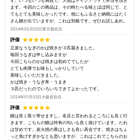
す。いつもいつも満員で、大抵はテイクアウトで弁当を頂き
ます。今回のこの商品は、その時たべる味とほぼ同じで、と
てもとても美味しかったです。他にもふるさと納税にはたく
さん鰻が出ていますが、これは別格です。ぜひお試しあれ。
2024年02月02日東京都在住
立派なうなぎのかば焼きが３匹届きました。
毎回うなぎは申し込みますが
今回こちらのかば焼きは初めてでしたが
とても肉厚でお味もしっかりしていて
美味しくいただきました。
かば焼き・うなぎ丼・うまき
３匹だったのでいろいろできてよかったです。
2024年01月03日大阪府在住
鰻は良く取り寄せますし、名店と言われるところにも良く行
きます。こちらの鰻は特有の匂いも良く抜けています。たれ
は甘めです。炭火焼の香ばしさも良い具合です。焼きはちょ
っと焦げすぎかなとも思いますが、これはこれでこちらのお