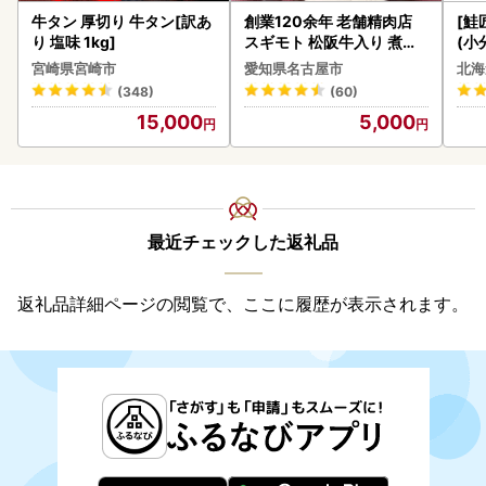
牛タン 厚切り 牛タン[訳あ
創業120余年 老舗精肉店
[鮭
り 塩味 1kg]
スギモト 松阪牛入り 煮込
(小
み ハンバーグ 110g×4枚
5
宮崎県宮崎市
愛知県名古屋市
北海
惣菜 お取り寄せ グルメ ハ
(348)
(60)
ンバーグ 冷凍
15,000
5,000
最近チェックした返礼品
返礼品詳細ページの閲覧で、ここに履歴が表示されます。