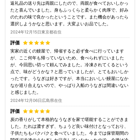
返礼品の送り先は両親にしたので、両親が食べておいしかっ
たと喜んでいました。身もふっくらと柔らかく肉厚で、好み
のたれの味で良かったということです。また機会があったら
選択しようかなと思います。大変よいお品でした。
2024年12月15日東京都在住
実家の近くの鰻屋で、帰省すると必ず食べに行っています
が、ここ何年も帰っていないため、食べられずにいました
が、今回思い切って頼んでみました。冷凍されてくるという
点で、味がどうかな？と思っていましたが、とてもおいしか
ったです。うなぎは好きですが、本当においしい鰻屋になか
なか巡り合えないので、やっぱり入船のうなぎは間違いない
と感じました。
2024年12月06日広島県在住
炭の香りがして本格的なうなぎを家で堪能することができま
した。たれは濃すぎず、ちょうど良い味付けとなっており、
子供たちもバクバクと食べていました。今までは保管期間の
関係で冷凍のうなぎしか注文していなかったので、今後は冷