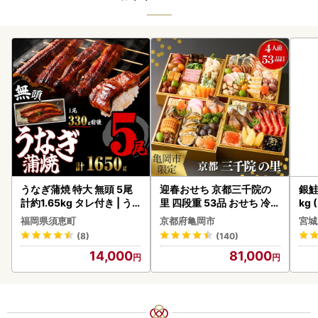
うなぎ蒲焼 特大 無頭 5尾
迎春おせち 京都三千院の
銀鮭
計約1.65kg タレ付き | う
里 四段重 53品 おせち 冷蔵
kg 
なぎ蒲焼
2027 先行予約
福岡県須恵町
京都府亀岡市
宮城
(8)
(140)
14,000
81,000