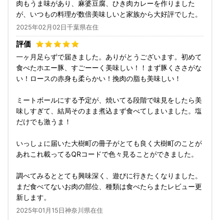
肉もうま味があり、麻婆豆腐、ひき肉カレーを作りました
が、いつもの料理が数倍美味しいと家族から大好評でした。
2025年02月02日千葉県在住
一ヶ月足らずで届きました。ありがとうございます。初めて
食べたホエー豚、すごーーく美味しい！！まず豚くささがな
い！ロースの赤身も柔らかい！挽肉の脂も美味しい！
ミートボールにする予定が、焼いてる段階で味見をしたら美
味しすぎて、結局そのまま煮込まず食べてしまいました。塩
だけでも激うま！
いっしょに届いた大樹町の冊子がとても良く大樹町のことが
あれこれ載ってるQRコードで色々見ることができました。
調べてみるととても興味深く、遊びに行きたくなりました。
まだ食べてないお肉の部位、種類は食べたらまたレビュー更
新します。
2025年01月15日神奈川県在住