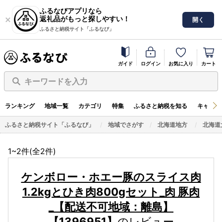
ふるなびアプリなら
返礼品がもっと探しやすい！
開く
ふるさと納税サイト「ふるなび」
ガイド
ログイン
お気に入り
カート
キーワードを入力
ランキング
地域一覧
カテゴリ
特集
ふるさと納税を知る
キャンペ
ふるさと納税サイト「ふるなび」
地域でさがす
北海道地方
北海道
1~2件(全
2
件)
ケンボロー・ホエー豚のスライス肉
1.2kgとひき肉800gセット_肉 豚肉
_【配送不可地域：離島】
【1396951】
のレビュー