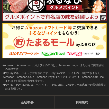
Amazon、Amazon.co.jpおよびそのロゴは、Amazon.com,Inc.またはその関連会社
の商標です。
PayPayマネーライトが付与されます。PayPayマネーライトの出金はできません。
Amazon、Amazon.co.jp、Amazon Payおよびそれらのロゴは、Amazon.com, Inc.
またはその関連会社の商標です。
PayPay、PayPayのロゴ、ペイペイ、Ｐのロゴは、LINEヤフー株式会社の登録商標ま
たは商標です。
会社概要
利用規約