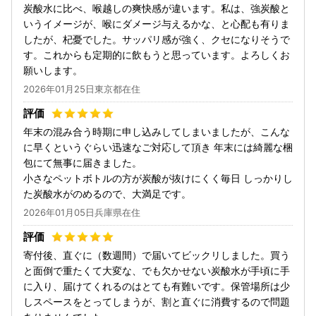
炭酸水に比べ、喉越しの爽快感が違います。私は、強炭酸と
いうイメージが、喉にダメージ与えるかな、と心配も有りま
したが、杞憂でした。サッパリ感が強く、クセになりそうで
す。これからも定期的に飲もうと思っています。よろしくお
願いします。
2026年01月25日東京都在住
年末の混み合う時期に申し込みしてしまいましたが、こんな
に早くというぐらい迅速なご対応して頂き 年末には綺麗な梱
包にて無事に届きました。
小さなペットボトルの方が炭酸が抜けにくく毎日 しっかりし
た炭酸水がのめるので、大満足です。
2026年01月05日兵庫県在住
寄付後、直ぐに（数週間）で届いてビックリしました。買う
と面倒で重たくて大変な、でも欠かせない炭酸水が手頃に手
に入り、届けてくれるのはとても有難いです。保管場所は少
しスペースをとってしまうが、割と直ぐに消費するので問題