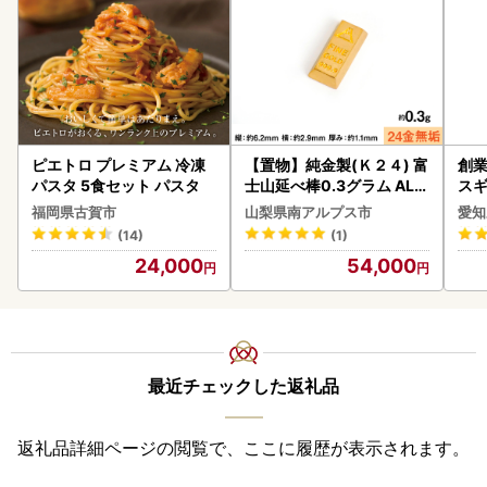
ピエトロ プレミアム 冷凍
【置物】純金製(Ｋ２４) 富
創業
パスタ 5食セット パスタ
士山延べ棒0.3グラム ALP
スギ
BK193
み 
福岡県古賀市
山梨県南アルプス市
愛知
惣菜
(14)
(1)
ンバ
24,000
54,000
最近チェックした返礼品
返礼品詳細ページの閲覧で、ここに履歴が表示されます。