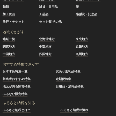
麺類
雑貨・日用品
卵
加工食品
工芸品
感謝状・記念品
旅行・チケット
セット類 その他
地域でさがす
地域一覧
北海道地方
東北地方
関東地方
中部地方
近畿地方
中国地方
四国地方
九州地方
おすすめ特集でさがす
おすすめ特集一覧
訳あり返礼品特集
担当者おすすめ特集
定期便特集
地元が誇る家電特集
日用品・消耗品特集
ふるなび限定特集
ふるさと納税を知る
ふるさと納税とは？
ふるさと納税の流れ