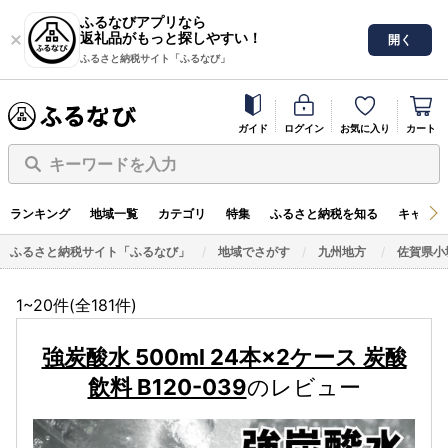
ふるなびアプリなら
返礼品がもっと探しやすい！
開く
ふるさと納税サイト「ふるなび」
ガイド
ログイン
お気に入り
カート
キーワードを入力
ランキング
地域一覧
カテゴリ
特集
ふるさと納税を知る
キャンペ
ふるさと納税サイト「ふるなび」
地域でさがす
九州地方
佐賀県小
1~20件(全
181
件)
強炭酸水 500ml 24本×2ケース 炭酸
飲料 B120-039
のレビュー