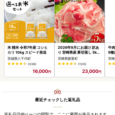
米 精米 令和7年産 コシヒ
2026年9月にお届け 訳あ
牛肉
カリ 10kg スピード発送
り 宮崎県産 豚切落し 5kg
9種
C325-2506-2609
-0
茨城県八千代町
宮崎県新富町
宮崎
シ!
(336)
(120)
16,000
23,000
最近チェックした返礼品
返礼品詳細ページの閲覧で、ここに履歴が表示されます。