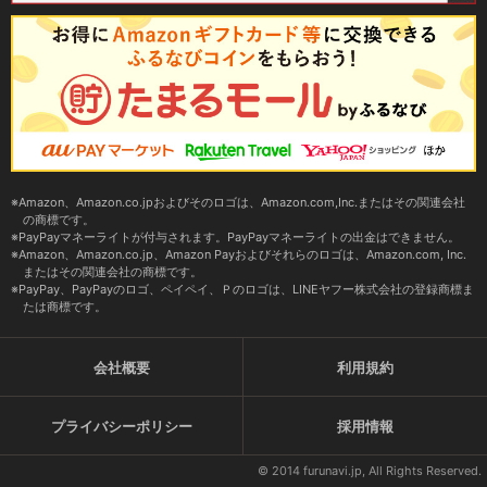
Amazon、Amazon.co.jpおよびそのロゴは、Amazon.com,Inc.またはその関連会社
の商標です。
PayPayマネーライトが付与されます。PayPayマネーライトの出金はできません。
Amazon、Amazon.co.jp、Amazon Payおよびそれらのロゴは、Amazon.com, Inc.
またはその関連会社の商標です。
PayPay、PayPayのロゴ、ペイペイ、Ｐのロゴは、LINEヤフー株式会社の登録商標ま
たは商標です。
会社概要
利用規約
プライバシーポリシー
採用情報
© 2014 furunavi.jp, All Rights Reserved.