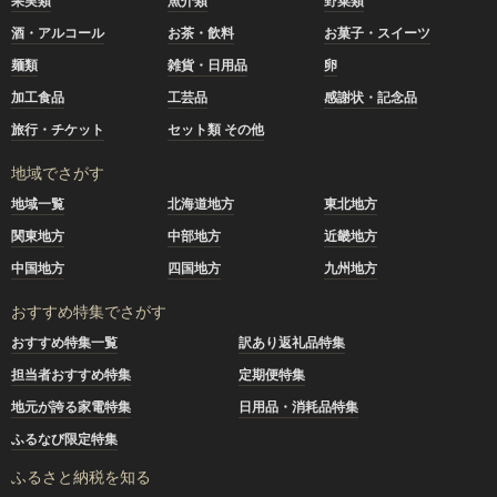
果実類
魚介類
野菜類
酒・アルコール
お茶・飲料
お菓子・スイーツ
麺類
雑貨・日用品
卵
加工食品
工芸品
感謝状・記念品
旅行・チケット
セット類 その他
地域でさがす
地域一覧
北海道地方
東北地方
関東地方
中部地方
近畿地方
中国地方
四国地方
九州地方
おすすめ特集でさがす
おすすめ特集一覧
訳あり返礼品特集
担当者おすすめ特集
定期便特集
地元が誇る家電特集
日用品・消耗品特集
ふるなび限定特集
ふるさと納税を知る