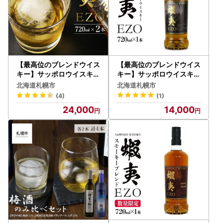
【最高位のブレンドウイス
【最高位のブレンドウイス
キー】サッポロウイスキー
キー】サッポロウイスキー
43％ 蝦夷 EZO 2本セッ
43％ 蝦夷 EZO 1本
北海道札幌市
北海道札幌市
ト
(4)
(1)
24,000
14,000