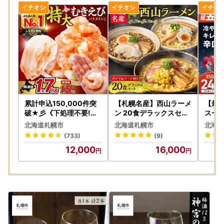
累計申込150,000件突
【札幌名産】西山ラーメ
【最
破★彡《下処理不要!》
ン 20食デラックスセッ
スーパ
特大 むきえび 背ワタな
ト トッピング付き 人気
l＞2
北海道札幌市
北海道札幌市
北海道
し 5Lサイズ 1.7kg (解凍
ラーメン
工場
(733)
(9)
前)
12,000
16,000