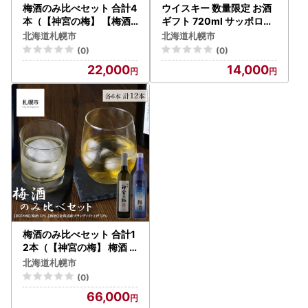
梅酒のみ比べセット 合計4
ウイスキー 数量限定 お酒
本（【神宮の梅】 【梅酒
ギフト 720ml サッポロウ
】）
イスキー 蝦夷EZO スモー
北海道札幌市
北海道札幌市
キーブレンド【札幌酒精】
(0)
(0)
22,000
14,000
梅酒のみ比べセット 合計1
2本（【神宮の梅】 梅酒 1
2％【梅酒】 北海道産ブラ
北海道札幌市
ンデー仕上げ 12％）
(0)
66,000