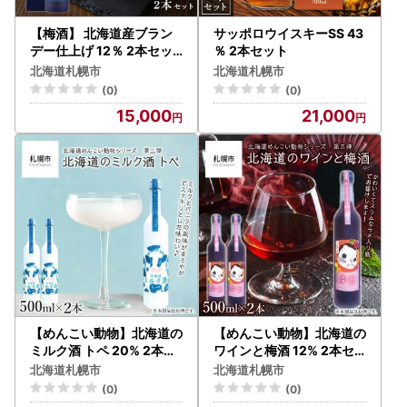
【梅酒】 北海道産ブラン
サッポロウイスキーSS 43
デー仕上げ 12％ 2本セッ
％ 2本セット
ト
北海道札幌市
北海道札幌市
(0)
(0)
15,000
21,000
【めんこい動物】北海道の
【めんこい動物】北海道の
ミルク酒 トペ 20% 2本セ
ワインと梅酒 12% 2本セ
ット
ット
北海道札幌市
北海道札幌市
(0)
(0)