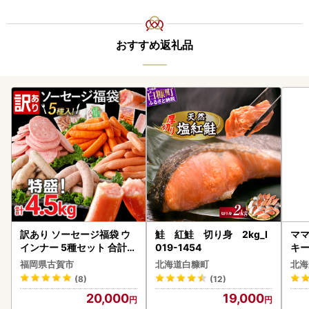
おすすめ返礼品
訳あり ソーセージ福袋 ウ
鮭 紅鮭 切り身 2kg_I
ママ
インナー 5種セット 合計4.
019-1454
キ
5kg ソーセージ
ズ 
福岡県古賀市
北海道白糠町
北海
0
(8)
(12)
20,000
19,000