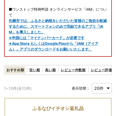
■ワンストップ特例申請 オンラインサービス「IAM」につい
て
札幌市では、ふるさと納税をいただいた皆様のご負担を軽減
するために、スマートフォンのみで完結できるアプリ「IA
M」を導入しました。
※申請には「マイナンバーカード」が必要です
※App Store もしくはGoogle Playから「IAM（アイア
ム）」アプリのダウンロードをお願いいたします。
おすすめ順
安い順
高い順
レビュー件数順
レビュー評価順
1
~
13
件(全
13
件)
表示切替：
ふるなびイチオシ返礼品