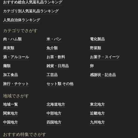
おすすめ総合人気返礼品ランキング
カテゴリ別人気返礼品ランキング
人気自治体ランキング
カテゴリでさがす
肉・ハム類
米・パン
電化製品
果実類
魚介類
野菜類
酒・アルコール
お茶・飲料
お菓子・スイーツ
麺類
雑貨・日用品
卵
加工食品
工芸品
感謝状・記念品
旅行・チケット
セット類 その他
地域でさがす
地域一覧
北海道地方
東北地方
関東地方
中部地方
近畿地方
中国地方
四国地方
九州地方
おすすめ特集でさがす