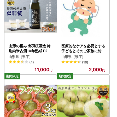
山形の極み 出羽桜酒造 特
医療的なケアを必要とする
別純米古酒10年熟成 F2Y-
子どもとそのご家族に対す
0492
る支援事業（返礼品なし）
山形県（県庁）
山形県（県庁）
F2Y-9470
(4)
(10)
11,000
2,000