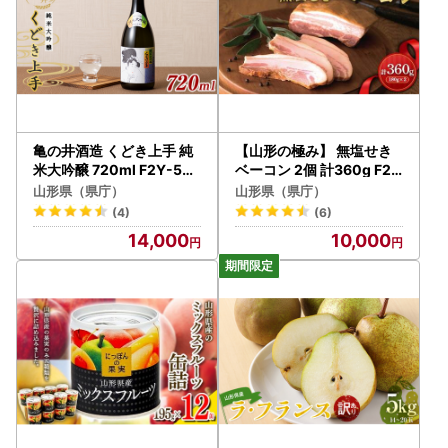
亀の井酒造 くどき上手 純
【山形の極み】 無塩せき
米大吟醸 720ml F2Y-558
ベーコン 2個 計360g F2Y
2
-6513
山形県（県庁）
山形県（県庁）
(4)
(6)
14,000
10,000