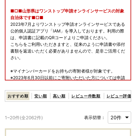
■□■山形県はワンストップ申請オンラインサービスの対象
自治体です■□■
2023年7月よりワンストップ申請オンラインサービスである
公的個人認証アプリ「IAM」を導入しております。利用の際
は、申請書に記載のQRコードよりご申請ください。
こちらをご利用いただきますと、従来のように申請書や添付
書類を返送いただく必要がありませんので、是非ご活用くだ
さい。
※マイナンバーカードをお持ちの寄附者様が対象です。
※2023年6月30日以前にご寄附いただいた方については申請
書にQRコードの記載はございません。（6月下旬頃にご寄附
いただいた一部の方へはQRコード付きの申請書が送付され
おすすめ順
安い順
高い順
レビュー件数順
レビュー評価順
る場合がございます。）
※
「ふるまど」
からQRコード付きの申請書をダウンロードい
ただけます。
1
~
20
件(全
2062
件)
表示切替：
※公的個人認証アプリ「IAM」の詳細については以下よりご
確認ください。
https://iam-jpki.jp/lp/onestop/