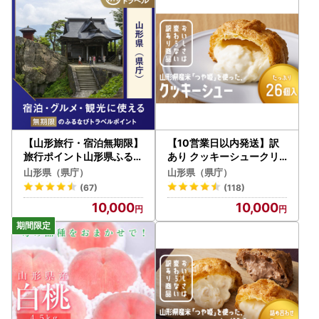
【山形旅行・宿泊無期限】
【10営業日以内発送】訳
旅行ポイント山形県ふるな
あり クッキーシュークリ
びトラベルポイント
ーム 26個 高評価 ご家庭用
山形県（県庁）
山形県（県庁）
お菓子 小分け スイーツ F2
(67)
(118)
Y-5940
10,000
10,000