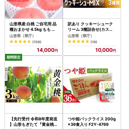
山形県産 白桃 ご自宅用 品
訳あり クッキーシューク
種おまかせ 4.5kg もも フ
リーム 3種詰合せ(カスタ
ルーツ 【FSY-2742】
ード、カカオ、アップル)
山形県（県庁）
山形県（県庁）
20個 ご家庭用 お菓子 洋菓
(159)
(19)
子 小分け スイーツ F2Y-6
14,000
10,000
188
【先行受付 令和8年度発送
つや姫パックライス 200g
】山形もぎたて『黄金桃』
×36食入り F2Y-4769