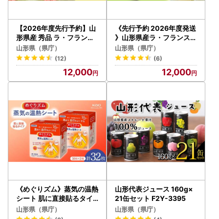
【2026年度先行予約】山
《先行予約 2026年度発送
形県産 秀品 ラ・フランス
》山形県産ラ・フランス5
3kg なし ナシ 梨 デザート
kg（10～16玉 3L～6L）
山形県（県庁）
山形県（県庁）
フルーツ 果物 くだもの 果
なし ナシ 梨 デザート フル
(12)
(6)
実 食品 山形県 FSY-0454
ーツ 果物 くだもの 果実 食
12,000
12,000
品 山形県 FSY-0382
《めぐりズム》蒸気の温熱
山形代表ジュース 160g×
シート 肌に直接貼るタイ
21缶セット F2Y-3395
プ 32枚 雑貨 山形県 F2Y-
山形県（県庁）
山形県（県庁）
5616