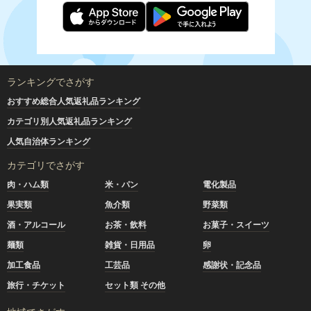
ランキングでさがす
おすすめ総合人気返礼品ランキング
カテゴリ別人気返礼品ランキング
人気自治体ランキング
カテゴリでさがす
肉・ハム類
米・パン
電化製品
果実類
魚介類
野菜類
酒・アルコール
お茶・飲料
お菓子・スイーツ
麺類
雑貨・日用品
卵
加工食品
工芸品
感謝状・記念品
旅行・チケット
セット類 その他