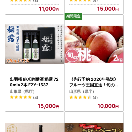
(8)
(4)
11,000
15,000
出羽桜 純米吟醸酒 稲露 72
《先行予約 2026年発送》
0ml×2本 F2Y-1537
フルーツ王国直送！旬の桃
秀 約2kg FSY-2528
山形県（県庁）
山形県（県庁）
(4)
(4)
15,000
10,000