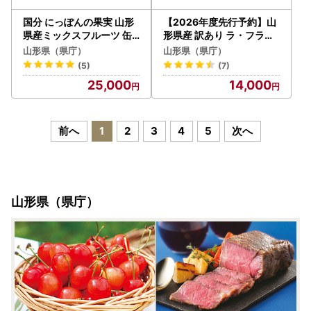
国分 にっぽんの果実 山形
【2026年度先行予約】山
県産ミックスフルーツ 缶
形県産 訳あり ラ・フラン
詰 195g×12缶 F2Y-4768
ス 5kg なし ナシ 梨 デザー
山形県（県庁）
山形県（県庁）
ト フルーツ 果物 くだもの
(5)
(7)
果実 食品 山形県 FSY-072
25,000
14,000
5
前へ
1
2
3
4
5
次へ
山形県（県庁）