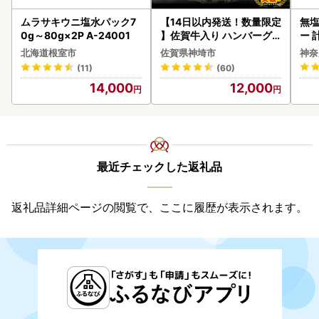
ムラサキウニ塩水パック7
【14日以内発送！数量限定
無塩
0g～80g×2P A-24001
】佐賀牛入り ハンバーグ 2
ー 
2個 2.6kg(120g×22個)(H
】
北海道根室市
佐賀県神埼市
神奈
083106)
(11)
(60)
14,000
12,000
最近チェックした返礼品
返礼品詳細ページの閲覧で、ここに履歴が表示されます。