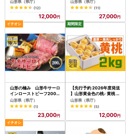
(無袋)3kg FSY-2538
山形県（県庁）
山形県（県庁）
(12)
(11)
12,000
27,000
山形の極み 山形牛サーロ
【先行予約 2026年度発送
インローストビーフ200g
】山形黄金色の桃♪ 黄桃 秀
F2Y-0072
品 2kg FSY-2551
山形県（県庁）
山形県（県庁）
(1)
(5)
23,000
12,000