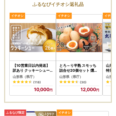
ふるなびイチオシ返礼品
【重要】ヤマト運輸の荷物転送有料化のお知らせ
ヤマト運輸の規定変更により、2023年6月1日（木）以降、
お荷物の送り状に記載されたご住所以外にお届け先を変更
（転送）する場合、送り状に記載されたお届け先から変更後
のお届け先までの配送料が着払いで発生いたします。
なお、ご贈答用の場合でも受取人様に着払いでご負担いただ
くことになりますので、お届け先のご住所をご入力いただく
際には十分にご注意いただいた上でお申込いただきますよう
よろしくお願い申し上げます。
【10営業日以内発送】
とろ～り半熟 スモッち
山形
訳あり クッキーシュー
詰合せ20個セット 燻製
特別純
クリーム 26個 高評価 ご
半熟 卵 国産 お取り寄せ
2Y-0
※転送を拒否された場合の返礼品の再発送はいたしません。
山形県（県庁）
山形県（県庁）
山形県
家庭用 お菓子 小分け ス
名産品 山形発 くんせい
(118)
(30)
イーツ F2Y-5940
味付き 塩味 たまご すも
詳しくは
ヤマト運輸のホームページ
をご確認ください。
10,000
12,000
っち ギフト F2Y-0772