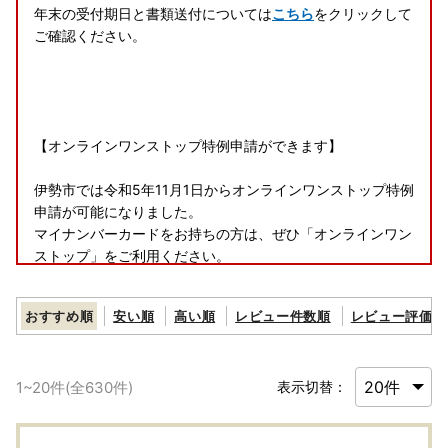
年末の受付期日と書類送付については
こちら
をクリックして
ご確認ください。
【オンラインワンストップ特例申請ができます】
伊勢市では令和5年11月1日からオンラインワンストップ特例
申請が可能になりました。
マイナンバーカードをお持ちの方は、ぜひ「オンラインワン
ストップ」をご利用ください。
・寄附者様専用の「自治体マイページ」から申請できます。
おすすめ順
安い順
高い順
レビュー件数順
レビュー評価順
https://mypg.jp/
～動画で申請手順を確認できます～
1
~
20
件(全
630
件)
表示切替：
https://youtu.be/9efFmbWC5hw
～オンラインワンストップに関するお問合せ先～