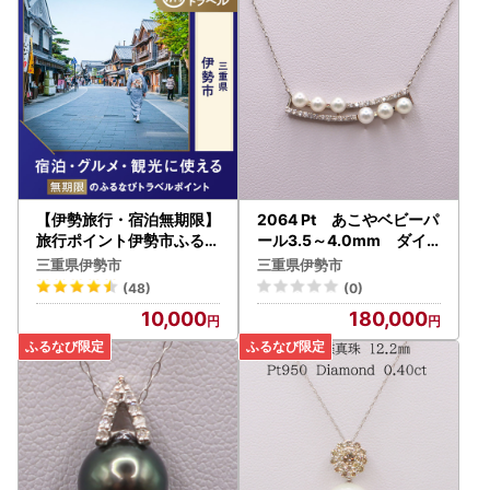
【伊勢旅行・宿泊無期限】
2064 Pt あこやベビーパ
旅行ポイント伊勢市ふるな
ール3.5～4.0mm ダイ
びトラベルポイント
ヤモンド0.14ct スライド
三重県伊勢市
三重県伊勢市
タイプネックレス
(48)
(0)
10,000
180,000