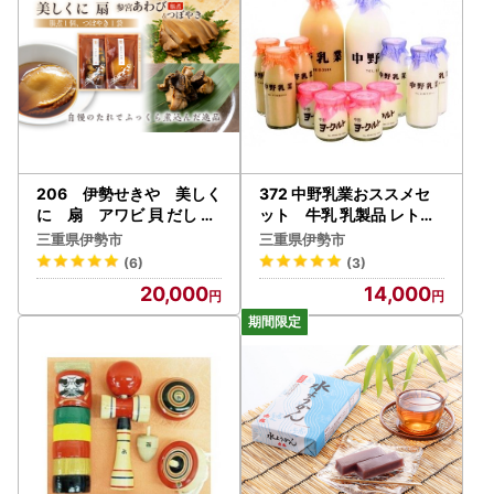
206 伊勢せきや 美しく
372 中野乳業おススメセ
に 扇 アワビ 貝 だし つ
ット 牛乳 乳製品 レトロ
ぼやき ギフト 自宅
コーヒー 牛乳 低温殺菌 昔
三重県伊勢市
三重県伊勢市
ながら ヨーグルト 85℃ 1
(6)
(3)
5分 伊勢ブランド 大容量
20,000
14,000