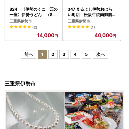
824 〈伊勢のくに 匠の
347 まるよし伊勢おはら
一座〉伊勢うどん （8食
い町店 松阪牛焼肉御膳(1
入） 自宅用 お木曳山椒
50g) ペアお食事券
三重県伊勢市
三重県伊勢市
薬味 もちもち たれ オリジ
(2)
(1)
ナル
14,000
40,000
前へ
1
2
3
4
5
次へ
三重県伊勢市