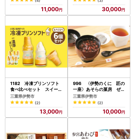
(4)
(3)
地 ギフト 贈り物
11,000
30,000
1182 冷凍プリンソフト
996 〈伊勢のくに 匠の
食べ比べセット スイーツ
一座〉あそらの菓房 ぜん
お菓子 伊勢志摩 瓶入り デ
ざいさん（6袋入） 自家
三重県伊勢市
三重県伊勢市
ザート 洋菓子 おやつ カラ
製 小豆 雅 スイーツ あんこ
(2)
(2)
メル アイスクリーム ギフ
甘味 甘さひかえめ 手作り
13,000
10,000
ト 贈り物