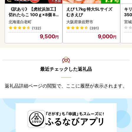
《訳あり》【虎杖浜加工】
えび 1.7kg 特大5Lサイズ
キリ
切れたらこ 100ｇ×8個 80
むきえび
35
0g AK081
ーハ
北海道白老町
大阪府泉佐野市
宮城
(132)
(391)
9,500
9,000
最近チェックした返礼品
返礼品詳細ページの閲覧で、ここに履歴が表示されます。