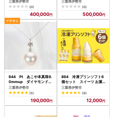
鑑別付】Pt タヒチ黒蝶真
鑑別付】Pt タヒチ黒蝶真
三重県伊勢市
三重県伊勢市
珠10.5mm ダイヤモンド
珠11.7mm ダイヤモンド
(0)
(0)
0.20ctペンダントネック
0.45ct リング
400,000
500,000
レス
644 Pt あこや本真珠9.
864 冷凍プリンソフト6
0mmup ダイヤモンド0.
個セット スイーツ お菓
15ct ペンダントネック
子 伊勢志摩 瓶入り デザー
三重県伊勢市
三重県伊勢市
レス
ト 洋菓子 おやつ カラメル
(5)
(9)
アイスクリーム ギフト 贈
190,000
12,000
り物