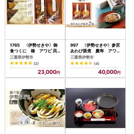
1765 〈伊勢せきや〉御
997 〈伊勢せきや〉参宮
食つくに 椿 アワビ 貝
あわび脹煮 慶寿 アワビ
つぼやき ギフト 帆立 佃煮
だし たれ 貝 ギフト ふっく
三重県伊勢市
三重県伊勢市
ごはんのお供 子持しぐれ
ら 逸品 豪華
(2)
(4)
お茶漬け
23,000
40,000