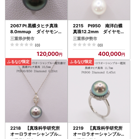
2067 Pt 黒蝶タヒチ真珠
2215 Pt950 南洋白蝶
8.0mmup ダイヤモンド
真珠12.2mm ダイヤモン
0.06ct ペンダントネッ
ド0.40ct ペンダントネ
三重県伊勢市
三重県伊勢市
クレス
ックレス
(0)
(0)
120,000
400,000
2218 【真珠科学研究所
2219 【真珠科学研究所
オーロラオーシャンブルー
オーロラオーシャンブルー