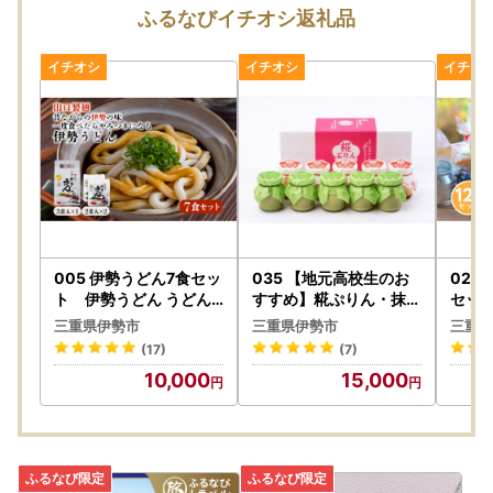
下記フォームよりお問合せください。
ふるなびイチオシ返礼品
https://mypg.jp/contact/
【返礼品の配送に関するお問い合わせ先について※ふるなび
トラベルを除く】
委託事業者：株式会社パンクチュアル 伊勢営業所
メールアドレス：ise@furusato-supports.com
電話番号：050-1740-8168
005 伊勢うどん7食セッ
035 【地元高校生のお
023
【お知らせ】
ト 伊勢うどん うどん
すすめ】糀ぷりん・抹茶
セッ
伊勢 伊勢市 １００年フ
ラテ糀ぷりん 10個詰
カッ
伊勢市内在住の方からのご寄附に対しては、返礼品を送付い
三重県伊勢市
三重県伊勢市
三重県
ード 伝統 食文化 通販 介
合せ プリン デザート
アイ
たしておりませんので、ご了承ください。
(17)
(7)
護食 離乳食
スイーツ 瓶入りプリン
伊勢
10,000
15,000
お菓子 洋菓子 カラメル
伊勢 伊勢志摩 伊勢市 ギ
フト 贈り物 発酵食品 米
こうじ 糀ぷりん