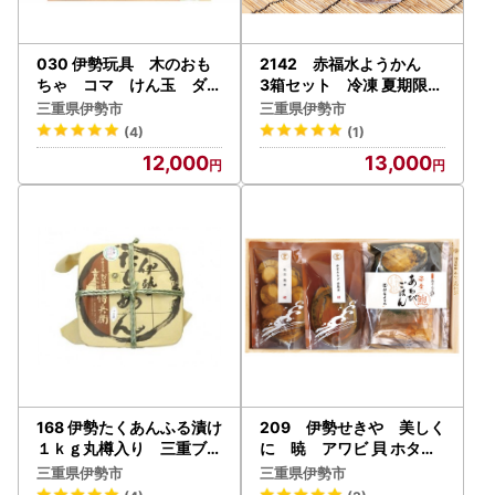
030 伊勢玩具 木のおも
2142 赤福水ようかん
ちゃ コマ けん玉 ダル
3箱セット 冷凍 夏期限定
マ落とし ヨーヨー
スイーツ 餡 お菓子 和菓子
三重県伊勢市
三重県伊勢市
伊勢市
(4)
(1)
12,000
13,000
168 伊勢たくあんふる漬け
209 伊勢せきや 美しく
１ｋｇ丸樽入り 三重ブラ
に 暁 アワビ 貝 ホタテ
ンド 昔ながらの製法 御
炊きこみごはん ギフト 自
三重県伊勢市
三重県伊勢市
園大根 発酵食品 伊勢の
宅